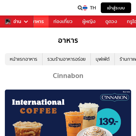
TH
เข้าสู่ระบบ
วงการเพลง
อ่าน
อาหาร
ท่องเที่ยว
ผู้หญิง
ดูดวง
ทรูไ
อาหาร
หน้าแรกอาหาร
รวมร้านอาหารอร่อย
บุฟเฟ่ต์
ร้านกา
Cinnabon