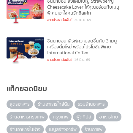
ซินนาบอน ส่งแคมเปญ Strawberry
Cheesecake Lover ให้คุณอร่อยกับเมนู
พิเศษเอาใจคนรักชีสเค้ก
1
ข่าวประชาสัมพันธ์
20 เม.ย. 69
ซินนาบอน เสิร์ฟความสดชื่นกับ 3 เมนู
เครื่องดื่มใหม่ พร้อมโปรโมชันพิเศษ
International Coffee
2
ข่าวประชาสัมพันธ์
16 มิ.ย. 69
แท็กยอดนิยม
สูตรอาหาร
ร้านอาหารใกล้ฉัน
รวมร้านอาหาร
ร้านอาหารกรุงเทพ
กรุงเทพ
ฟู้ดทิปส์
อาหารไทย
ร้านอาหารในห้าง
เมนูสร้างอาชีพ
ร้านกาแฟ