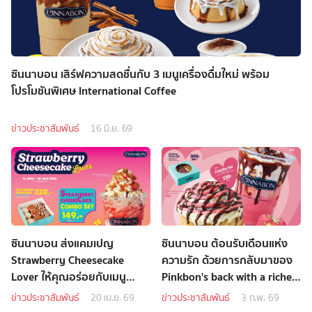
ซินนาบอน เสิร์ฟความสดชื่นกับ 3 เมนูเครื่องดื่มใหม่ พร้อม
โปรโมชันพิเศษ International Coffee
ข่าวประชาสัมพันธ์
16 มิ.ย. 69
ซินนาบอน ส่งแคมเปญ
ซินนาบอน ต้อนรับเดือนแห่ง
Strawberry Cheesecake
ความรัก ด้วยการกลับมาของ
Lover ให้คุณอร่อยกับเมนู
Pinkbon's back with a richer
พิเศษเอาใจคนรักชีสเค้ก
flavor!
ข่าวประชาสัมพันธ์
20 เม.ย. 69
ข่าวประชาสัมพันธ์
3 ก.พ. 69