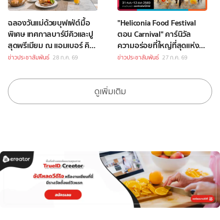
ฉลองวันแม่ด้วยบุฟเฟ่ต์มื้อ
"Heliconia Food Festival
พิเศษ เทศกาลบาร์บีคิวและปู
ตอน Carnival" คาร์นิวัล
สุดพรีเมียม ณ แอมเบอร์ คิท
ความอร่อยที่ใหญ่ที่สุดแห่งปี
เช่น โรงแรมหัวหิน แมริออท
กับ Celebrity Chef กว่า 70
ข่าวประชาสัมพันธ์
28 ก.ค. 69
ข่าวประชาสัมพันธ์
27 ก.ค. 69
รีสอร์ท และ สปา
ชีวิต
ดูเพิ่มเติม