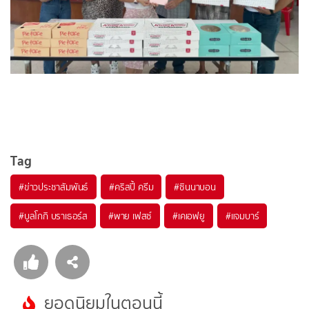
Tag
#
ข่าวประชาสัมพันธ์
#
คริสปี้ ครีม
#
ซินนาบอน
#
บูลโกกิ บราเธอร์ส
#
พาย เฟสซ์
#
เคเอฟยู
#
แจมบาร์
ยอดนิยมในตอนนี้