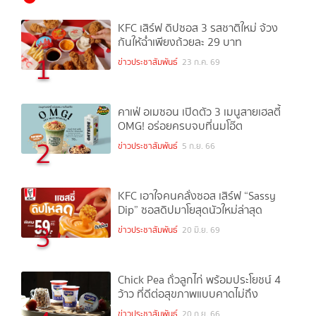
KFC เสิร์ฟ ดิปซอส 3 รสชาติใหม่ จ้วง
กันให้ฉ่ำเพียงถ้วยละ 29 บาท
1
ข่าวประชาสัมพันธ์
23 ก.ค. 69
คาเฟ่ อเมซอน เปิดตัว 3 เมนูสายเฮลตี้
OMG! อร่อยครบจบที่นมโอ๊ต
2
ข่าวประชาสัมพันธ์
5 ก.ย. 66
KFC เอาใจคนคลั่งซอส เสิร์ฟ “Sassy
Dip” ซอสดิปมาโยสุดนัวใหม่ล่าสุด
3
ข่าวประชาสัมพันธ์
20 มิ.ย. 69
Chick Pea ถั่วลูกไก่ พร้อมประโยชน์ 4
ว้าว ที่ดีต่อสุขภาพแบบคาดไม่ถึง
ข่าวประชาสัมพันธ์
20 ก.ย. 66