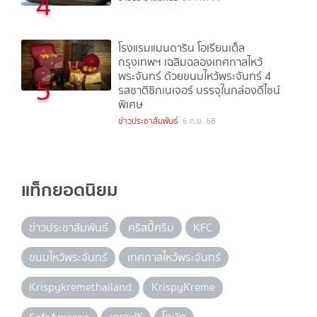
4
โรงแรมแมนดาริน โอเรียนเต็ล
กรุงเทพฯ เฉลิมฉลองเทศกาลไหว้
พระจันทร์ ด้วยขนมไหว้พระจันทร์ 4
5
รสชาติซิกเนเจอร์ บรรจุในกล่องดีไซน์
พิเศษ
ข่าวประชาสัมพันธ์
6 ก.ย. 68
แท็กยอดนิยม
ข่าวประชาสัมพันธ์
คริสปี้ครีม
KFC
ขนมไหว้พระจันทร์
เทศกาลไหว้พระจันทร์
Krispykremethailand
KrispyKreme