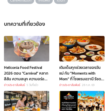
CafeAmazon
เคเอฟซี
โดนัท
บทความที่เกี่ยวข้อง
Heliconia Food Festival
เติมเต็มทุกช่วงเวลาของวัน
2026 ตอน "Carnival" หลาก
แม่ กับ "Moments with
สีสัน ความสนุก ความอร่อย
Mom" ที่ โรงแรมอวานี รัชดา
Celebrity Chef กว่า 70 ชีวิต
กรุงเทพฯ
ข่าวประชาสัมพันธ์
5 วันที่แล้ว
ข่าวประชาสัมพันธ์
28 ก.ค. 69