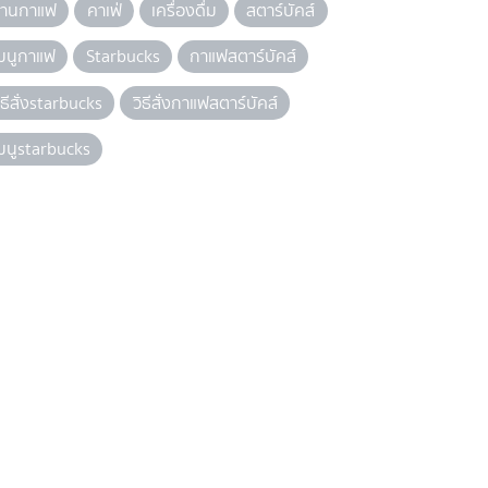
้านกาแฟ
คาเฟ่
เครื่องดื่ม
สตาร์บัคส์
มนูกาแฟ
Starbucks
กาแฟสตาร์บัคส์
ิธีสั่งstarbucks
วิธีสั่งกาแฟสตาร์บัคส์
มนูstarbucks