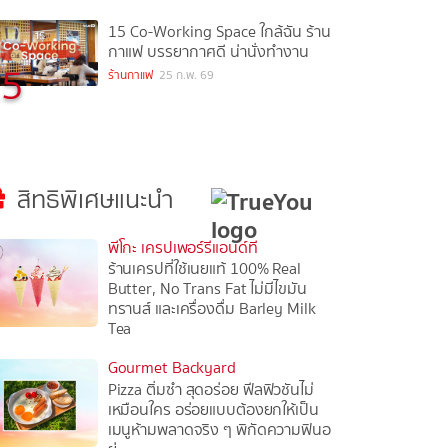
15 Co-Working Space ใกล้ฉัน ร้าน
กาแฟ บรรยากาศดี น่านั่งทำงาน
5
ร้านกาแฟ
25 ก.พ. 69
สิทธิพิเศษแนะนำ
พีโกะ เครปเพอร์รีแอนด์ที
ร้านเครปที่ใช้เนยแท้ 100% Real
Butter, No Trans Fat ไม่มีไขมัน
ทรานส์ และเครื่องดื่ม Barley Milk
Tea
Gourmet Backyard
Pizza ติ่มซำ สุดอร่อย ฟีลฟิวชันไม่
เหมือนใคร อร่อยแบบต้องยกให้เป็น
เมนูห้ามพลาดจริง ๆ พิกัดความฟินอ