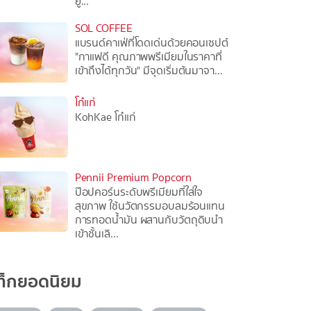
ยู่...
SOL COFFEE
แบรนด์คาเฟ่ที่โดดเด่นด้วยคอนเซปต์
"กาแฟดี คุณภาพพรีเมียมในราคาที่
เข้าถึงได้ทุกวัน" มีจุดเริ่มต้นมาจา...
โก๋แก่
KohKae โก๋แก่
Pennii Premium Popcorn
ป๊อปคอร์นระดับพรีเมียมที่ใส่ใจ
สุขภาพ ใช้นวัตกรรมอบลมร้อนแทน
การทอดน้ำมัน ผสานกับวัตถุดิบนำ
เข้าชั้นเลิ...
ท็กยอดนิยม