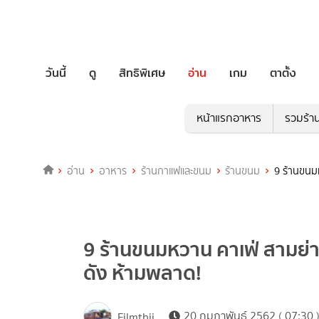
วันนี้
ดู
สิทธิพิเศษ
อ่าน
เกม
ตาตั้ง
หน้าแรกอาหาร
รวมร้า
อ่าน
อาหาร
ร้านกาแฟและขนม
ร้านขนม
9 ร้านขนม
9 ร้านขนมหวาน คาเฟ่ สามย่
ดัง ห้ามพลาด!
20 กุมภาพันธ์ 2562 ( 07:30 
Filmthii