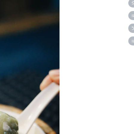
ร
เ
ว
เ