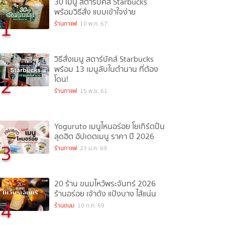
30 เมนู สตาร์บัคส์ Starbucks
พร้อมวิธีสั่ง แบบเข้าใจง่าย
1
ร้านกาแฟ
10 พ.ค. 67
วิธีสั่งเมนู สตาร์บัคส์ Starbucks
พร้อม 13 เมนูลับในตำนาน ที่ต้อง
2
โดน!
ร้านกาแฟ
15 พ.ย. 61
Yoguruto เมนูไหนอร่อย โยเกิร์ตปั่น
สุดฮิต อัปเดตเมนู ราคา ปี 2026
3
ร้านกาแฟ
23 ม.ค. 69
20 ร้าน ขนมไหว้พระจันทร์ 2026
ร้านอร่อย เจ้าดัง แป้งบาง ไส้แน่น
4
ร้านขนม
10 ก.ค. 69