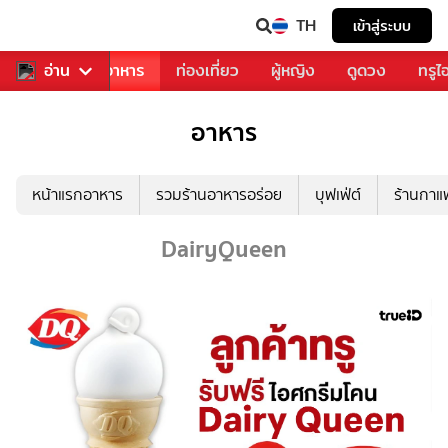
TH
เข้าสู่ระบบ
วงการเพลง
อ่าน
อาหาร
ท่องเที่ยว
ผู้หญิง
ดูดวง
ทรูไ
อาหาร
หน้าแรกอาหาร
รวมร้านอาหารอร่อย
บุฟเฟ่ต์
ร้านกา
DairyQueen