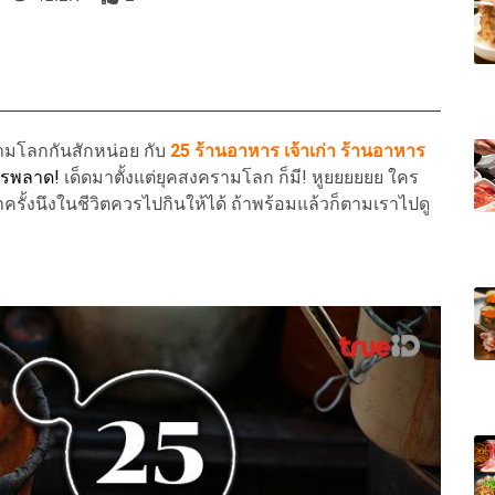
รามโลกกันสักหน่อย กับ
25
ร้านอาหาร เจ้าเก่า ร้านอาหาร
ควรพลาด!
เด็ดมาตั้งแต่ยุคสงครามโลก ก็มี! หูยยยยยย ใคร
่าครั้งนึงในชีวิตควรไปกินให้ได้ ถ้าพร้อมแล้วก็ตามเราไปดู