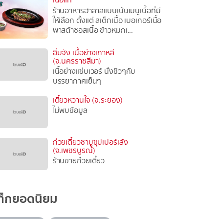
ร้านอาหารฮาลาลแบบเน้นเมนูเนื้อที่มี
ให้เลือก ตั้งแต่ สเต็กเนื้อ เบอเกอร์เนื้อ
พาสต้าซอสเนื้อ ข้าวหมกเ...
อิ่มจัง เนื้อย่างเกาหลี
(จ.นครราชสีมา)
เนื้อย่างแซ่บเวอร์ นั่งชิวๆกับ
บรรยากาศเย็นๆ
เตี๋ยวหวานใจ (จ.ระยอง)
ไม่พบข้อมูล
ก๋วยเตี๋ยวชาบูซุปเปอร์เล้ง
(จ.เพชรบูรณ์)
ร้านขายก๋วยเตี๋ยว
ท็กยอดนิยม