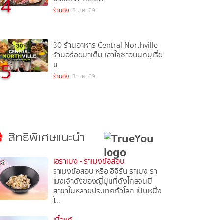
4
ร้านดัง
8 ม.ค. 69
30 ร้านอาหาร Central Northville
ร้านอร่อยมาเต็ม เอาใจชาวนนทบุเรี่ย
5
น
ร้านดัง
3 ก.ค. 69
สิทธิพิเศษแนะนำ
เอราเมง - ราเมงข้อสอบ
ราเมงข้อสอบ หรือ อิจิรัน ราเมง รา
เมงเจ้าดังของญี่ปุ่นที่ดังไกลจนมี
สาขาในหลายประเทศทั่วโลก เป็นหนึ่ง
ใ...
เนื้อแท้