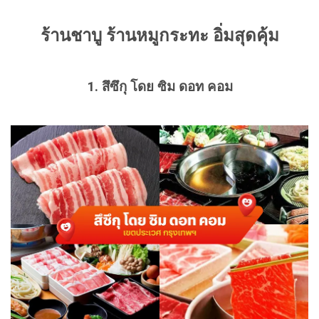
ร้านชาบู ร้านหมูกระทะ อิ่มสุดคุ้ม
1. สึซึกุ โดย ซิม ดอท คอม