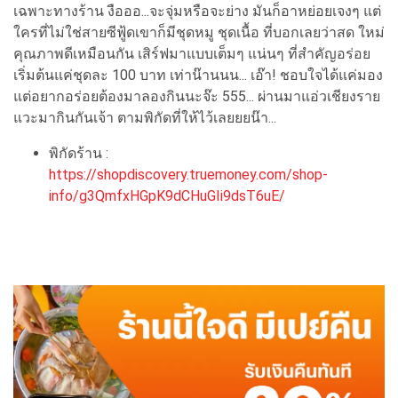
เฉพาะทางร้าน งือออ...จะจุ่มหรือจะย่าง มันก็อาหย่อยเจงๆ แต่
ใครที่ไม่ใช่สายซีฟู้ดเขาก็มีชุดหมู ชุดเนื้อ ที่บอกเลยว่าสด ใหม่
คุณภาพดีเหมือนกัน เสิร์ฟมาแบบเต็มๆ แน่นๆ ที่สำคัญอร่อย
เริ่มต้นแค่ชุดละ 100 บาท เท่าน๊านนน... เอ๊า! ชอบใจได้แค่มอง
แต่อยากอร่อยต้องมาลองกินนะจ๊ะ 555... ผ่านมาแอ่วเชียงราย
แวะมากินกันเจ้า ตามพิกัดที่ให้ไว้เลยยยน๊า...
พิกัดร้าน :
https://shopdiscovery.truemoney.com/shop-
info/g3QmfxHGpK9dCHuGIi9dsT6uE/