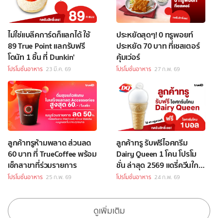
ไม่ใช่แบล๊คการ์ดก็แลกได้ ใช้
ประหยัดสุดๆ! 0 ทรูพอยท์
89 True Point แลกรับฟรี
ประหยัด 70 บาท ที่เชสเตอร์
โดนัท 1 ชิ้น ที่ Dunkin'
คุ้มเว่อร์
โปรโมชั่นอาหาร
23 มี.ค. 69
โปรโมชั่นอาหาร
27 ก.พ. 69
ลูกค้าทรูห้ามพลาด ส่วนลด
ลูกค้าทรู รับฟรีไอศกรีม
60 บาท ที่ TrueCoffee พร้อม
Dairy Queen 1 โคน โปรโม
เช็กสาขาที่ร่วมรายการ
ชั่น ล่าสุด 2569 แดรี่ควีนใกล้
ฉัน
โปรโมชั่นอาหาร
25 ก.พ. 69
โปรโมชั่นอาหาร
24 ก.พ. 69
ดูเพิ่มเติม