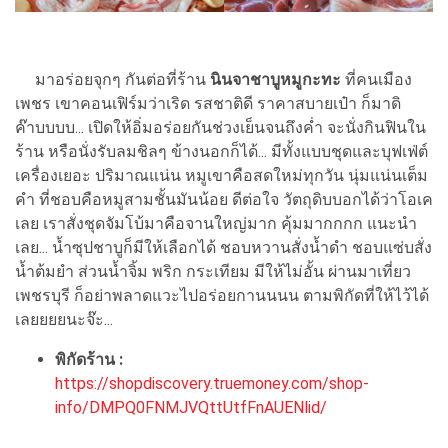
มาอร่อยจุกๆ กันต่อที่ร้าน
นินจาชาบูหมูกะทะ
ที่คนเมือง
เพชร เขาคอนเฟิร์มว่าเริด รสชาติดี ราคาสบายเป๋า ก็มาดิ
ค๊าบบบบ... เปิดให้อิ่มอร่อยกันช่วงเย็นจนถึงค่ำ จะนั่งกินฟินใน
ร้าน หรือนั่งรับลมชิลๆ ข้างนอกก็ได้... มีทั้งแบบชุดและบุฟเฟ่ต์
เครื่องเยอะ ปริมาณแน่น หมูเขาคือสดใหม่ทุกวัน นุ่มแน่นเต็ม
คำ ที่ชอบคือหมูสามชั้นมันน้อย ดีต่อใจ วัตถุดิบบอกได้ว่าโอเค
เลย เราสั่งชุดจัมโบ้มาคือจานใหญ่มาก คุ้มมากกกก แนะนำ
เลย... น้ำซุปชาบูก็มีให้เลือกได้ ชอบหวานสั่งน้ำดำ ชอบแซ่บสั่ง
น้ำต้มยำ ส่วนน้ำจิ้ม พริก กระเทียม มีให้ไม่อั้น ผ่านมาเที่ยว
เพชรบุรี ก็อย่าพลาดแวะไปอร่อยกานนนน ตามพิกัดที่ให้ไว้ได้
เลยยยยนะจ๊ะ...
พิกัดร้าน :
https://shopdiscovery.truemoney.com/shop-
info/DMPQ0FNMJVQttUtfFnAUENlid/