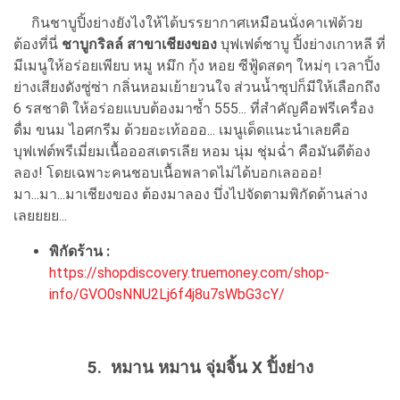
กินชาบูปิ้งย่างยังไงให้ได้บรรยากาศเหมือนนั่งคาเฟ่ด้วย
ต้องที่นี่
ชาบูกริลล์ สาขาเชียงของ
บุฟเฟต์ชาบู ปิ้งย่างเกาหลี ที่
มีเมนูให้อร่อยเพียบ หมู หมึก กุ้ง หอย ซีฟู้ดสดๆ ใหม่ๆ เวลาปิ้ง
ย่างเสียงดังซู่ซ่า กลิ่นหอมเย้ายวนใจ ส่วนน้ำซุปก็มีให้เลือกถึง
6 รสชาติ ให้อร่อยแบบต้องมาซ้ำ 555... ที่สำคัญคือฟรีเครื่อง
ดื่ม ขนม ไอศกรีม ด้วยอะเท้อออ... เมนูเด็ดแนะนำเลยคือ
บุฟเฟต์พรีเมี่ยมเนื้อออสเตรเลีย หอม นุ่ม ชุ่มฉ่ำ คือมันดีต้อง
ลอง! โดยเฉพาะคนชอบเนื้อพลาดไม่ได้บอกเลอออ!
มา...มา...มาเชียงของ ต้องมาลอง บึ่งไปจัดตามพิกัดด้านล่าง
เลยยยย...
พิกัดร้าน :
https://shopdiscovery.truemoney.com/shop-
info/GVO0sNNU2Lj6f4j8u7sWbG3cY/
5. หมาน หมาน จุ่มจิ้น X ปิ้งย่าง