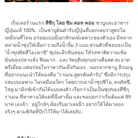
เริ่มเลอร้านแรก
สึซึกุ โดย ซิม ดอท คอม
ชาบูและอาหาร
ญี่ปุ่นแท้ 100%... เป็นชาบูต้นตำรับญี่ปุ่นที่บอกเลยว่าสูตรไม่
เหมือนที่ไหน อร่อยแบบมีเอกลักษณ์เฉพาะของตัวเอง มีหลาก
หลายน้ำซุปให้เลือก รวมถึงน้ำจิ้ม 3 แบบ ส่วนตัวที่ชอบจะเป็น
“น้ำซุปคัตสึโอะดาชิ” ซุปจะมีกลิ่นหอม ให้รสชาติความเข้ม
ข้นของปลาแห้ง ฟินมาก... และวัตถุดิบทุกอย่างคือสด สะอาด
พรีเมี่ยม แต่อร่อยในราคากันเอ๊งกันเอง... นอกจากชาบู อีกเมนู
ที่อยากแนะนำให้ลองคือ “ราเมน สูตรต้นตำรับ” ซึ่งมีการปรุง
รสแบบเฉพาะ ไม่เหมือนใคร โดยการเอาน้ำซุปชิโอ, ทงคัสซึ,
โซยุ มามิกซ์เข้ากันได้แบบลงตัว เรียกว่าเป็นเป็นซุปของสึซึกุ
ราเมน ที่หาทานได้แค่ที่นี่เท่านั้น และขอบอกว่าเริ่มต้นแค่ 89
บาท เองจ้า... อยู่ใกล้ๆ ต้องรีบมาเลยน๊า อยากให้ได้มาลอง
จริงๆ ตามพิกัดที่ปักไว้ให้มาได้เลยงับ...