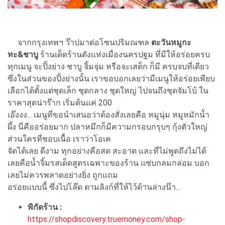
จากกรุงเทพฯ ว๊าปมาต่อโซนปริมณฑล
ตะวันหมูกะ
ทะ&ชาบู
ร้านเด็ดร้านดังแห่งเมื่องนครปฐม ที่มีให้อร่อยครบ
ทุกเมนู จะปิ้งย่าง ชาบู จิ้มจุ่ม หรือจะเสต็ก ก็มี ครบจบที่เดียว
ซึ่งในส่วนของปิ้งย่างนั้น เราขอบอกเลยว่ามีเมนูให้อร่อยเพียบ
เลือกได้ตั้งแต่ชุดเล็ก ชุดกลาง ชุดใหญ่ ไปจนถึงชุดจัมโบ้ ใน
ราคาสุดน่าร๊าก เริ่มต้นแค่ 200
เอ๊งงง... เมนูที่ขอนำเสนอว่าต้องสั่งเลยคือ หมูนุ่ม หมูหมักน้ำ
ผึ้ง นี่คืออร่อยมาก ปลาหมึกก็มีความกรอบกรุบๆ กุ้งตัวใหญ่
ส่วนใครที่ชอบเนื้อ เราว่าโอเค
จัดได้เลย ดีงาม ทุกอย่างคือสด สะอาด และที่ไม่พูดถึงไม่ได้
เลยคือน้ำจิ้มรสเด็ดสูตรเฉพาะของร้าน แซ่บกลมกล่อม บอก
เลยไม่ควรพลาดอย่างยิ่ง ถูกแถม
อร่อยแบบนี้ ซึ่งไปโล๊ด ตามลิงก์ที่ให้ไว้ด้านล่างน๊า...
พิกัดร้าน :
https://shopdiscovery.truemoney.com/shop-