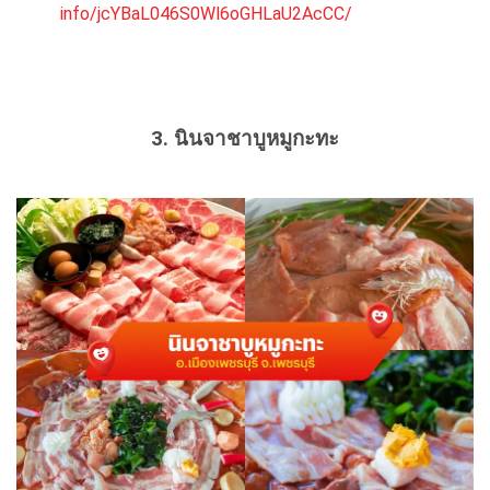
info/jcYBaL046S0Wl6oGHLaU2AcCC/
3. นินจาชาบูหมูกะทะ