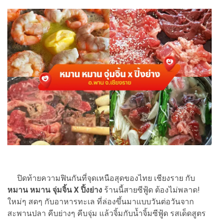
ปิดท้ายความฟินกันที่จุดเหนือสุดของไทย เชียงราย กับ
หมาน หมาน จุ่มจิ้น X ปิ้งย่าง
ร้านนี้สายซีฟู้ด ต้องไม่พลาด!
ใหม่ๆ สดๆ กับอาหารทะเล ที่ล่องขึ้นมาแบบวันต่อวันจาก
สะพานปลา คีบย่างๆ คีบจุ่ม แล้วจิ้มกับน้ำจิ้มซีฟู้ด รสเด็ดสูตร