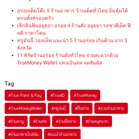
อร่อยเต็มโต๊ะ 5 ร้านอาหาร ร้านเด็ดทั่วไทย อิ่มคุ้มได้
ครบทั้งครอบครัว
เช็กอินฟินอยุธยา อร่อย 4 ร้านดัง อยุธยา รสชาติเด็ด ฟี
ลดี ราคาโดน
ทรูมันนี่ วอลเล็ท แนะนำ 5 ร้านอร่อย เกินต้าน จาก 5
จังหวัด
11 พิกัดร้านอร่อย ร้านดังทั่วไทย จ่ายสะดวกด้วย
TrueMoney Wallet แทนเงินสด ลดสัมผัส
Tag
#
True Point & Pay
#
TrueID
#
TrueMoney
#
TrueMoneyWallet
#
ทรูมันนี่
#
ปิ้งย่าง
#
รวมร้านอาหาร
#
ร้านชาบู
#
ร้านดัง
#
ร้านปิ้งย่าง
#
ร้านหมูกระทะ
#
ร้านอาหารใกล้ฉัน
#
แนะนำร้านอาหาร