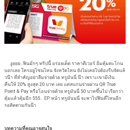
งูยยย...ฟินมั่กๆ ทริปนี้ อร่อยเด็ด ราคาดีเวอร์ อิ่มคุ้มตะโกน
บอกเลย ใครอยู่โซนไหน จังหวัดไหน ยังไม่เคยไปต้องรีบจัดแล้
วน๊า ที่สำคัญอย่าลืมจ่ายด้วย ทรูมันนี่ น๊า เพราะเขามีเงิน
คืนให้ 20% สูงสุด 20 บาท เลย แค่สแกนจ่ายผ่าน QR True
Point & Pay หรือโอนจ่ายด้วย ทรูมันนี่ 50 บาทขึ้นไป เรียกว่า
คุ้มแล้วคุ้มอีก 555... EP. หน้า ทรูมันนนี่ จะพาไปฟินที่ไหนอีก
รอติดตามกันน๊า
บทความที่คุณอาจสนใจ