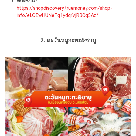
พิกัดร้าน :
https://shopdiscovery.truemoney.com/shop-
info/eLOEwHUNeTq1ydqrVjRBCq5Az/
2. ตะวันหมูกะทะ&ชาบู