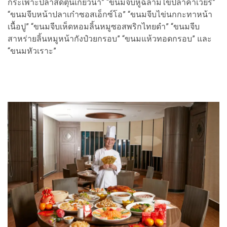
กระเพาะปลาสดตุ๋นเกี๊ยวน้ำ” “ขนมจีบหูฉลามไข่ปลาคาเวียร์”
“ขนมจีบหน้าปลาเก๋าซอสเอ็กซ์โอ” “ขนมจีบไข่นกกะทาหน้า
เนื้อปู” “ขนมจีบเห็ดหอมลิ้นหมูซอสพริกไทยดำ” “ขนมจีบ
สาหร่ายลิ้นหมูหน้ากังป๋วยกรอบ” “ขนมแห้วทอดกรอบ” และ
“ขนมหัวเราะ”