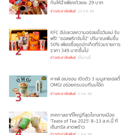
กันให้ฉ่ำเพียงถ้วยละ 29 บาท
1
ข่าวประชาสัมพันธ์
23 ก.ค. 69
KFC อัปเลเวลความอร่อยมื้อวันแม่ รับ
ฟรี! “ซอสพริกจัมโบ้” ปริมาณเพิ่มขึ้น
50% เพียงซื้อชุดบักเก็ตที่ร่วมรายการ
2
ราคา 349 บาทขึ้นไป
ข่าวประชาสัมพันธ์
เมื่อวานนี้
คาเฟ่ อเมซอน เปิดตัว 3 เมนูสายเฮลตี้
OMG! อร่อยครบจบที่นมโอ๊ต
3
ข่าวประชาสัมพันธ์
5 ก.ย. 66
เทศกาลชาที่ใหญ่ที่สุดใจกลางเมือง
'Teate of Tea 2025' 8–13 ส.ค.นี้ ที่
เซ็นทรัล ลาดพร้าว
4
ข่าวประชาสัมพันธ์
1 ส.ค. 68