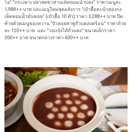
โอ” “กระเพาะปลาสดขาห่านเห็ดหอมน้ำแดง” ราคาเมนูละ
1,988++ บาท และเมนูใหม่สุดอลังการ “เป๋าฮื้อคะน้าฮ่องกง
เห็ดหอมน้ำมันหอย” (เป๋าฮื้อ 10 ตัว) ราคา 3,288++ บาท ปิด
ท้ายด้วยเมนูของหวาน “บัวลอยสาคูถั่วแดงบดร้อน” ราคาถ้วย
ละ 120++ บาท และ “วอแป๋งไส้ถั่วแดง” ขนาดเล็กราคา
300++ บาท ขนาดกลางราคา 600++ บาท