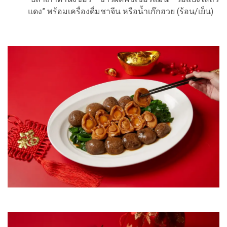
แดง” พร้อมเครื่องดื่มชาจีน หรือน้ำเก๊กฮวย (ร้อน/เย็น)