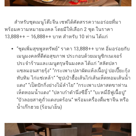
สำหรับชุดเมนูโต๊ะจีน เชฟได้คัดสรรความอร่อยที่มา
พร้อมความหมายมงคล โดยมีให้เลือก 2 ชุด ในราคา
13,888++ – 16,888++ บาท สำหรับ 10 ท่าน ได้แก่
“ชุดเพิ่มสุขพูลทรัพย์” ราคา 13,888++ บาท อิ่มอร่อยกับ
เมนูมงคลที่ดีต่อสุขภาพ ประกอบด้วยเมนูซิกเนเจอร์
ประจำร้านและเมนูตรุษจีนมงคล ได้แก่ “สลัดปลา
แซลมอนสายรุ้ง” “กระเพาะปลาผัดแห้งเนื้อปู ปอเปี๊ยะกุ้ง
ทับทิม ไก่แช่เหล้า” “ซุปเป๋าฮื้อเส้นไก่เส้นเห็ดหอมเส้นน้ำ
แดง” “เป็ดปักกิ่งย่างไม้ลำไย” “กระเพาะปลาสดขาห่าน
เห็ดหอมน้ำแดง” “ปลาเก๋าดำนึ่งซีอิ๊ว” “บะหมี่อีฟูเนื้อปู”
“บัวลอยสาคูถั่วแดงบดร้อน” พร้อมเครื่องดื่มชาจีน หรือ
น้ำเก๊กฮวย (ร้อน/เย็น)