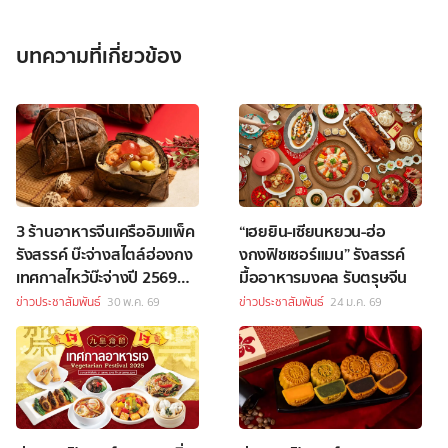
บทความที่เกี่ยวข้อง
3 ร้านอาหารจีนเครืออิมแพ็ค
“เฮยยิน-เซียนหยวน-ฮ่อ
รังสรรค์ บ๊ะจ่างสไตล์ฮ่องกง
งกงฟิชเชอร์แมน” รังสรรค์
เทศกาลไหว้บ๊ะจ่างปี 2569
มื้ออาหารมงคล รับตรุษจีน
เปิดสั่งจองล่วงหน้าแล้ว
ข่าวประชาสัมพันธ์
30 พ.ค. 69
ข่าวประชาสัมพันธ์
24 ม.ค. 69