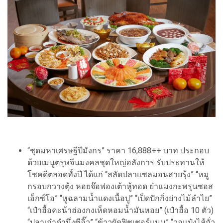
“ชุดมหาเศรษฐีปีมังกร” ราคา 16,888++ บาท ประกอบ
ด้วยเมนูตรุษจีนมงคลชุดใหญ่อลังการ รับประทานให้
โชคดีตลอดทั้งปี ได้แก่ “สลัดปลาแซลมอนสายรุ้ง” “หมู
กรอบกวางตุ้ง หอยจ๊อฟองเต้าหู้ทอด ยำแมงกะพรุนซอส
เอ็กซ์โอ” “หูฉลามน้ำแดงเนื้อปู” “เป็ดปักกิ่งย่างไม้ลำไย”
“เป๋าฮื้อคะน้าฮ่องกงเห็ดหอมน้ำมันหอย” (เป๋าฮื้อ 10 ตัว)
“ปลาเก๋าดำนึ่งซีอิ๊ว” “ข้าวผัดฟิชเชอร์แมน” “วอแป๋งไส้ถั่ว