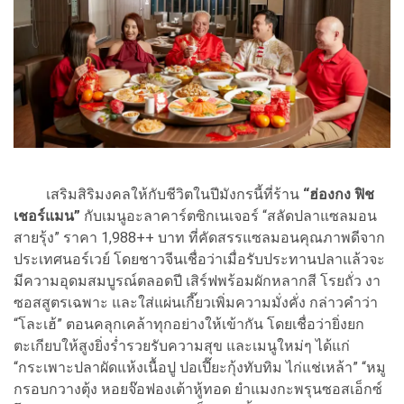
เสริมสิริมงคลให้กับชีวิตในปีมังกรนี้ที่ร้าน
“ฮ่องกง ฟิช
เชอร์แมน”
กับเมนูอะลาคาร์ตซิกเนเจอร์ “สลัดปลาแซลมอน
สายรุ้ง” ราคา 1,988++ บาท ที่คัดสรรแซลมอนคุณภาพดีจาก
ประเทศนอร์เวย์ โดยชาวจีนเชื่อว่าเมื่อรับประทานปลาแล้วจะ
มีความอุดมสมบูรณ์ตลอดปี เสิร์ฟพร้อมผักหลากสี โรยถั่ว งา
ซอสสูตรเฉพาะ และใส่แผ่นเกี๊ยวเพิ่มความมั่งคั่ง กล่าวคำว่า
“โละเฮ้” ตอนคลุกเคล้าทุกอย่างให้เข้ากัน โดยเชื่อว่ายิ่งยก
ตะเกียบให้สูงยิ่งร่ำรวยรับความสุข และเมนูใหม่ๆ ได้แก่
“กระเพาะปลาผัดแห้งเนื้อปู ปอเปี๊ยะกุ้งทับทิม ไก่แช่เหล้า” “หมู
กรอบกวางตุ้ง หอยจ๊อฟองเต้าหู้ทอด ยำแมงกะพรุนซอสเอ็กซ์