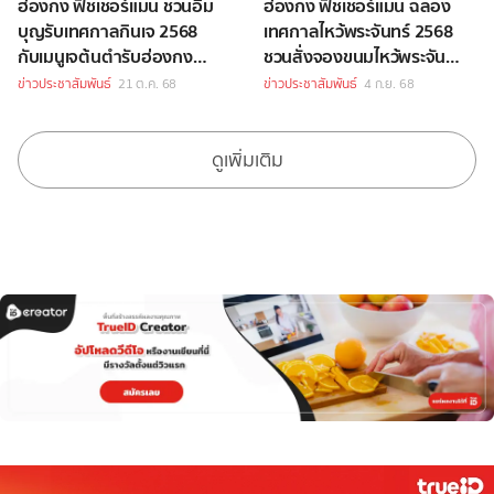
ฮ่องกง ฟิชเชอร์แมน ชวนอิ่ม
ฮ่องกง ฟิชเชอร์แมน ฉลอง
บุญรับเทศกาลกินเจ 2568
เทศกาลไหว้พระจันทร์ 2568
กับเมนูเจต้นตำรับฮ่องกง
ชวนสั่งจองขนมไหว้พระจันทร์
กว่า 20 รายการ
ต้นตำรับฮ่องกงสุดพรีเมียม
ข่าวประชาสัมพันธ์
21 ต.ค. 68
ข่าวประชาสัมพันธ์
4 ก.ย. 68
ล่วงหน้า
ดูเพิ่มเติม