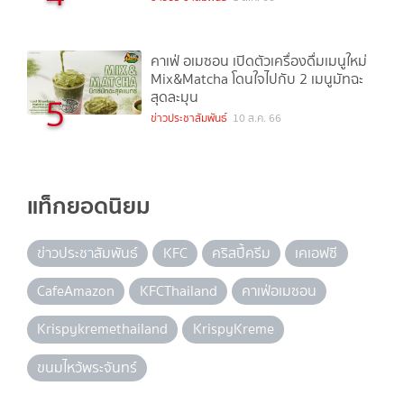
คาเฟ่ อเมซอน เปิดตัวเครื่องดื่มเมนูใหม่
Mix&Matcha โดนใจไปกับ 2 เมนูมัทฉะ
สุดละมุน
5
ข่าวประชาสัมพันธ์
10 ส.ค. 66
แท็กยอดนิยม
ข่าวประชาสัมพันธ์
KFC
คริสปี้ครีม
เคเอฟซี
CafeAmazon
KFCThailand
คาเฟ่อเมซอน
Krispykremethailand
KrispyKreme
ขนมไหว้พระจันทร์