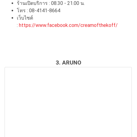
ร้านเปิดบริการ : 08.30 - 21.00 น.
โทร : 08-4141-8664
เว็บไซต์
:
https://www.facebook.com/creamofthekoff/
3. ARUNO