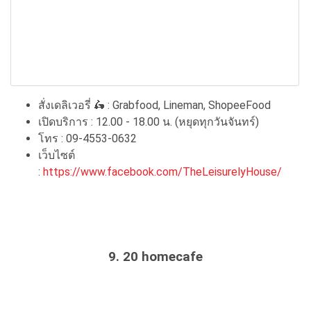
สั่งเดลิเวอรี่ 🛵 : Grabfood, Lineman, ShopeeFood
เปิดบริการ : 12.00 - 18.00 น. (หยุดทุกวันจันทร์)
โทร : 09-4553-0632
เว็บไซต์
:
https://www.facebook.com/TheLeisurelyHouse/
9. 20 homecafe