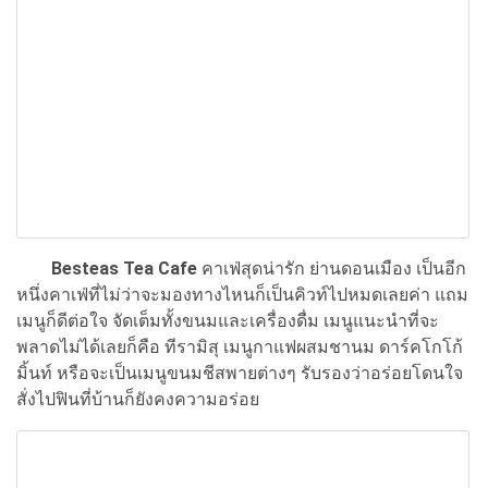
Besteas Tea Cafe
คาเฟ่สุดน่ารัก ย่านดอนเมือง เป็นอีก
หนึ่งคาเฟ่ที่ไม่ว่าจะมองทางไหนก็เป็นคิวท์ไปหมดเลยค่า แถม
เมนูก็ดีต่อใจ จัดเต็มทั้งขนมและเครื่องดื่ม เมนูแนะนำที่จะ
พลาดไม่ได้เลยก็คือ ทีรามิสุ เมนูกาแฟผสมชานม ดาร์คโกโก้
มิ้นท์ หรือจะเป็นเมนูขนมชีสพายต่างๆ รับรองว่าอร่อยโดนใจ
สั่งไปฟินที่บ้านก็ยังคงความอร่อย