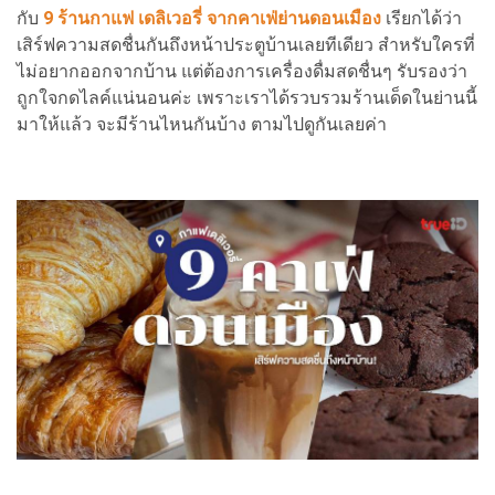
กับ
9 ร้านกาแฟ เดลิเวอรี่ จากคาเฟ่ย่านดอนเมือง
เรียกได้ว่า
เสิร์ฟความสดชื่นกันถึงหน้าประตูบ้านเลยทีเดียว สำหรับใครที่
ไม่อยากออกจากบ้าน แต่ต้องการเครื่องดื่มสดชื่นๆ รับรองว่า
ถูกใจกดไลค์แน่นอนค่ะ เพราะเราได้รวบรวมร้านเด็ดในย่านนี้
มาให้แล้ว จะมีร้านไหนกันบ้าง ตามไปดูกันเลยค่า