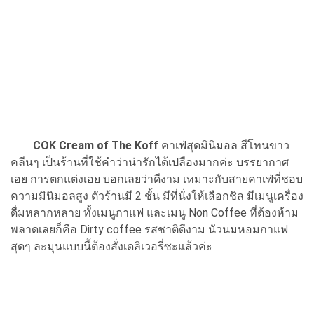
COK Cream of The Koff
คาเฟ่สุดมินิมอล สีโทนขาว
คลีนๆ เป็นร้านที่ใช้คำว่าน่ารักได้เปลืองมากค่ะ บรรยากาศ
เอย การตกแต่งเอย บอกเลยว่าดีงาม เหมาะกับสายคาเฟ่ที่ชอบ
ความมินิมอลสูง ตัวร้านมี 2 ชั้น มีที่นั่งให้เลือกชิล มีเมนูเครื่อง
ดื่มหลากหลาย ทั้งเมนูกาแฟ และเมนู Non Coffee ที่ต้องห้าม
พลาดเลยก็คือ Dirty coffee รสชาติดีงาม นัวนมหอมกาแฟ
สุดๆ ละมุนแบบนี้ต้องสั่งเดลิเวอรี่ซะแล้วค่ะ