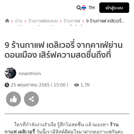
TH
เข้าสู่ระบบ
อ่าน
ร้านกาแฟและขนม
ร้านกาแฟ
9 ร้านกาแฟ เดลิเวอรี่
จากคาเฟ่ย่านดอนเมือง เสิร์ฟความสดชื่นถึงที่
9 ร้านกาแฟ เดลิเวอรี่ จากคาเฟ่ย่าน
ดอนเมือง เสิร์ฟความสดชื่นถึงที่
nnanthisin
25 พฤษภาคม 2565 ( 15:00 )
1.7K
ใครที่กำลังง่วงงัวเงีย รู้สึกไม่สดชื่น แล้วมองหา
ร้าน
กาแฟ เดลิเวอรี่
วันนี้เรามีลิสต์ดีต่อใจมาฝากคอกาแฟกันค่ะ