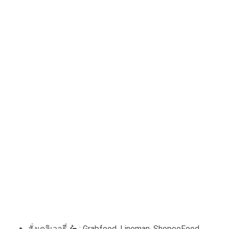
สั่งเดลิเวอรี่ 🛵 : Grabfood, Lineman, ShopeeFood,