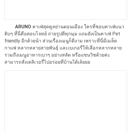
ARUNO
คาเฟ่สุดคูลย่านดอนเมือง ใครที่ชอบคาเฟ่แนว
ดิบๆ ที่นี่คือตอบโจทย์ ถ่ายรูปดีทุกมุม แถมยังเป็นคาเฟ่ Pet
friendly อีกด้วยน้า ส่วนเรื่องเมนูก็ดีงาม เพราะที่นี่มีเมล็ด
กาแฟ หลากหลายสายพันธ์ุ และเบเกอรี่ให้เลือกหลากหลาย
รวมถึงเมนูอาหารเบาๆ อย่างสลัด หรือแซนวิชด้วยค่ะ
สามารถสั่งเดลิเวอรี่ไปอร่อยที่บ้านได้เล้ยยย