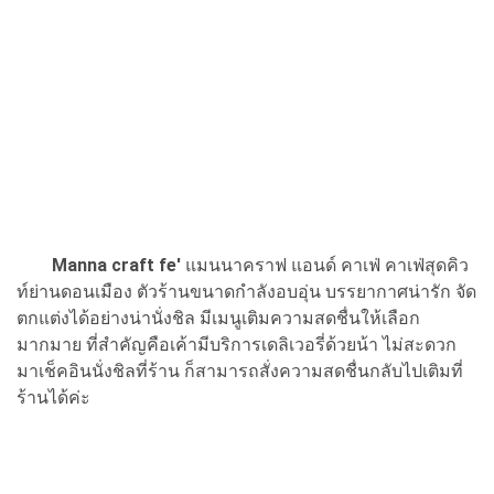
Manna craft fe'
แมนนาคราฟ แอนด์ คาเฟ่ คาเฟ่สุดคิว
ท์ย่านดอนเมือง ตัวร้านขนาดกำลังอบอุ่น บรรยากาศน่ารัก จัด
ตกแต่งได้อย่างน่านั่งชิล มีเมนูเติมความสดชื่นให้เลือก
มากมาย ที่สำคัญคือเค้ามีบริการเดลิเวอรี่ด้วยน้า ไม่สะดวก
มาเช็คอินนั่งชิลที่ร้าน ก็สามารถสั่งความสดชื่นกลับไปเติมที่
ร้านได้ค่ะ