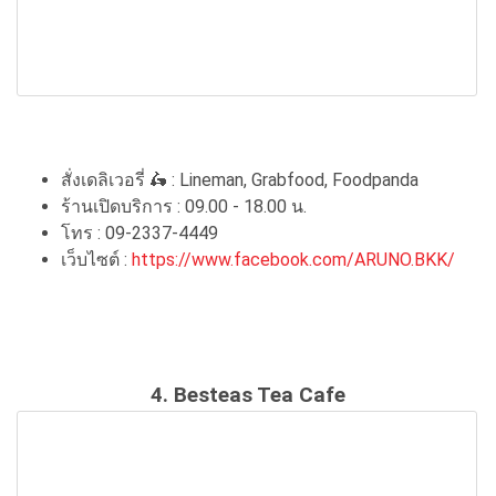
สั่งเดลิเวอรี่ 🛵 : Lineman, Grabfood, Foodpanda
ร้านเปิดบริการ : 09.00 - 18.00 น.
โทร : 09-2337-4449
เว็บไซต์ :
https://www.facebook.com/ARUNO.BKK/
4. Besteas Tea Cafe