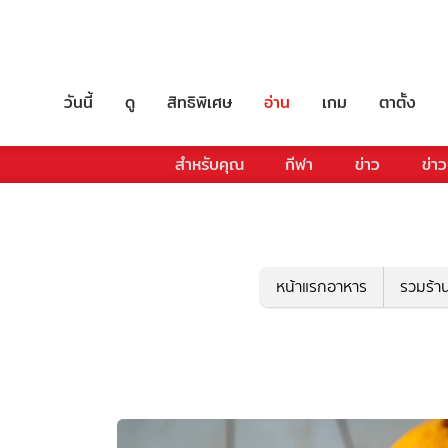
วันนี้
ดู
สิทธิพิเศษ
อ่าน
เกม
ตาตั้ง
สำหรับคุณ
กีฬา
ข่าว
ข่าว
หน้าแรกอาหาร
รวมร้า