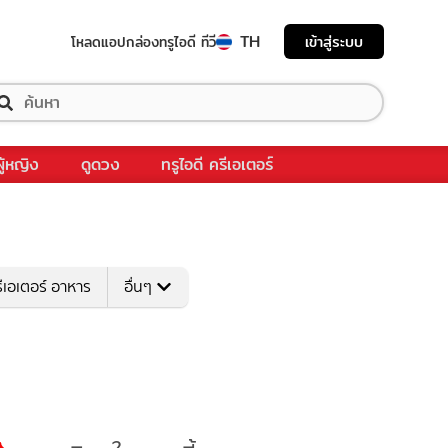
TH
เข้าสู่ระบบ
โหลดแอป
กล่องทรูไอดี ทีวี
ผู้หญิง
ดูดวง
ทรูไอดี ครีเอเตอร์
ีเอเตอร์ อาหาร
อื่นๆ