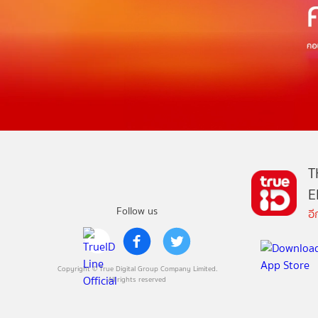
T
E
Follow us
อ
Copyright © True Digital Group Company Limited.
All rights reserved