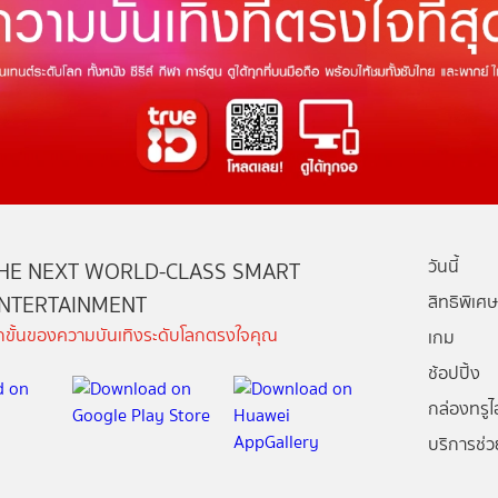
วันนี้
HE NEXT WORLD-CLASS SMART
NTERTAINMENT
สิทธิพิเศษ
ีกขั้นของความบันเทิงระดับโลกตรงใจคุณ
เกม
ช้อปปิ้ง
กล่องทรูไอ
บริการช่ว