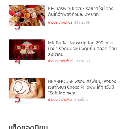
KFC เสิร์ฟ ดิปซอส 3 รสชาติใหม่ จ้วง
กันให้ฉ่ำเพียงถ้วยละ 29 บาท
3
ข่าวประชาสัมพันธ์
23 ก.ค. 69
MK Buffet Subscription 299! ชวน
มาซ้ำ ยิ่งกินบ่อย ยิ่งคุ้มขึ้น ตลอดเดือน
สิงหาคม
4
ข่าวประชาสัมพันธ์
24 ก.ค. 69
BEARHOUSE พร้อมเสิร์ฟเมนูแห่งช่วง
เวลาใจเบา Choco Pilloww ให้ทุกวันมี
“Soft Moment”
5
ข่าวประชาสัมพันธ์
2 วันที่แล้ว
แท็กยอดนิยม