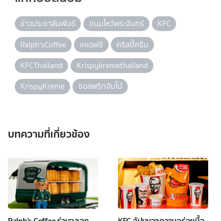
ข่าวประชาสัมพันธ์
ขนมไหว้พระจันทร์
KFC
Ralph'sCoffee
เคเอฟซี
คริสปี้ครีม
KFCThailand
Krispykremethailand
KrispyKreme
ซอสพริกจัมโบ้
บทความที่เกี่ยวข้อง
Ralph's Coffee ร่วมฉลอง
KFC อัปเลเวลความอร่อยมื้อ