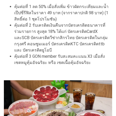
คุ้มต่อที่ 1 ลด 50% เมื่อสั่งเพิ่ม ข้าวผัดกระเทียมและน้ำ
เป๊ปซี่รีฟิลในราคา 49 บาท (จากราคาปกติ 98 บาท) (1
สิทธิ์ต่อ 1 ชุดโปรโมชัน)
คุ้มต่อที่ 2 รับเครดิตเงินคืนจากบัตรเครดิตธนาคารที่
ร่วมรายการ สูงสุด 18% ได้แก่ บัตรเครดิตCardX
และSCB บัตรเครดิตวีซ่ากสิกรไทย บัตรเครดิตในกลุ่ม
กรุงศรี คอนซูมเมอร์ บัตรเครดิตKTC บัตรเครดิตttb
และ บัตรเครดิตยูโอบี
คุ้มต่อที่ 3 GON member รับสะสมคะแนน X3 เมื่อสั่ง
เซตหมูคุ้มอัจฉริยะ หรือ เซตเนื้อคุ้มอัจฉริยะ