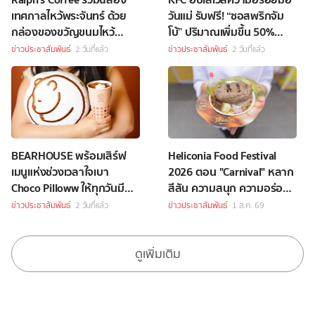
เทศกาลไหว้พระจันทร์ ด้วย
วันแม่ รับฟรี! “ซอสพริกจัม
กล่องของขวัญขนมไหว้
โบ้” ปริมาณเพิ่มขึ้น 50%
พระจันทร์สุดพิเศษ
เพียงซื้อชุดบักเก็ตที่ร่วม
ข่าวประชาสัมพันธ์
2 วันที่แล้ว
ข่าวประชาสัมพันธ์
2 วันที่แล้ว
รายการราคา 349 บาทขึ้นไป
BEARHOUSE พร้อมเสิร์ฟ
Heliconia Food Festival
เมนูแห่งช่วงเวลาใจเบา
2026 ตอน "Carnival" หลาก
Choco Pilloww ให้ทุกวันมี
สีสัน ความสนุก ความอร่อย
“Soft Moment”
Celebrity Chef กว่า 70 ชีวิต
ข่าวประชาสัมพันธ์
2 วันที่แล้ว
ข่าวประชาสัมพันธ์
1 ส.ค. 69
ดูเพิ่มเติม