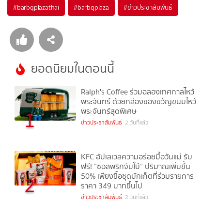
#
barbqplazathai
#
barbqplaza
#
ข่าวประชาสัมพันธ์
ยอดนิยมในตอนนี้
Ralph's Coffee ร่วมฉลองเทศกาลไหว้
พระจันทร์ ด้วยกล่องของขวัญขนมไหว้
พระจันทร์สุดพิเศษ
1
ข่าวประชาสัมพันธ์
2 วันที่แล้ว
KFC อัปเลเวลความอร่อยมื้อวันแม่ รับ
ฟรี! “ซอสพริกจัมโบ้” ปริมาณเพิ่มขึ้น
50% เพียงซื้อชุดบักเก็ตที่ร่วมรายการ
2
ราคา 349 บาทขึ้นไป
ข่าวประชาสัมพันธ์
2 วันที่แล้ว