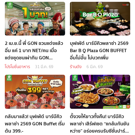
2 เม.ย.นี้ พี่ GON ชวนแต่งแล้ว
บุฟเฟ่ต์ บาร์บีคิวพลาซ่า 2569
อิ่ม แค่ 1 บาท NET/คน เมื่อ
Bar B Q Plaza GON BUFFET
แต่งชุดชนเผ่ากิน GON
อิ่มไม่อั้น ไม่บวกเพิ่ม
BUFFET
โปรโมชั่นอาหาร
31 มี.ค. 69
ร้านดัง
6 มี.ค. 69
กลับมาแล้ว! บุฟเฟ่ต์ บาร์บีคิว
ตั้งวงให้ยาวทั้งคืน! บาร์บีคิว
พลาซ่า 2569 GON Buffet เริ่ม
พลาซ่า เสิร์ฟเซต “แกล้มกันยัน
ต้น 399.-
หว่าง” อร่อยครบรับซีซั่นปาร์ตี้