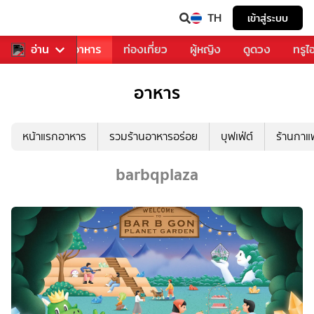
TH
เข้าสู่ระบบ
วงการเพลง
อ่าน
อาหาร
ท่องเที่ยว
ผู้หญิง
ดูดวง
ทรูไ
อาหาร
หน้าแรกอาหาร
รวมร้านอาหารอร่อย
บุฟเฟ่ต์
ร้านกา
barbqplaza