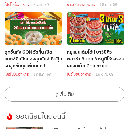
เฉพาะเดลิเวอรี่เท่านั้น
โปรโมชั่นอาหาร
6 มี.ค. 69
ข่าวประชาสัมพันธ์
18 ธ.ค. 68
ลูกชิ้นกุ้ง GON วัดกึ๋น เปิด
หมูแน่นเต็มโต๊ะ! บาร์บีคิว
แมตช์คีบปิงปองสุดมันส์ คีบปุ๊บ
พลาซ่า 3 แถม 3 หมูมีโซ๊ะ อร่อย
รับลูกชิ้นกุ้งเพิ่มทันที !
คุ้มจัดเต็ม 7 วันเท่านั้น
โปรโมชั่นอาหาร
18 ธ.ค. 68
โปรโมชั่นอาหาร
16 ต.ค. 68
ดูเพิ่มเติม
ยอดนิยมในตอนนี้