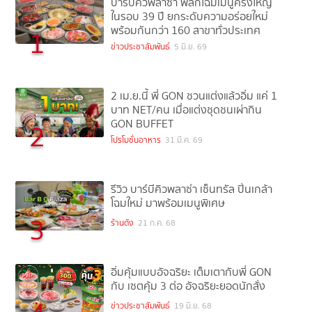
บาร์บีคิวพลาซ่า พลิกโฉมเมนูครั้งใหญ่
ในรอบ 39 ปี ยกระดับความอร่อยใหม่
พร้อมกันกว่า 160 สาขาทั่วประเทศ
1
ข่าวประชาสัมพันธ์
5 มิ.ย. 69
2 เม.ย.นี้ พี่ GON ชวนแต่งแล้วอิ่ม แค่ 1
บาท NET/คน เมื่อแต่งชุดชนเผ่ากิน
GON BUFFET
2
โปรโมชั่นอาหาร
31 มี.ค. 69
รีวิว บาร์บีคิวพลาซ่า เซ็นทรัล ปิ่นเกล้า
โฉมใหม่ มาพร้อมเมนูพิเศษ
3
ร้านดัง
21 ก.ค. 68
อิ่มคุ้มแบบอัจฉริยะ เต็มเตากับพี่ GON
กับ เซตคุ้ม 3 ต่อ อัจฉริยะยอดนักสั่ง
ข่าวประชาสัมพันธ์
19 มิ.ย. 68