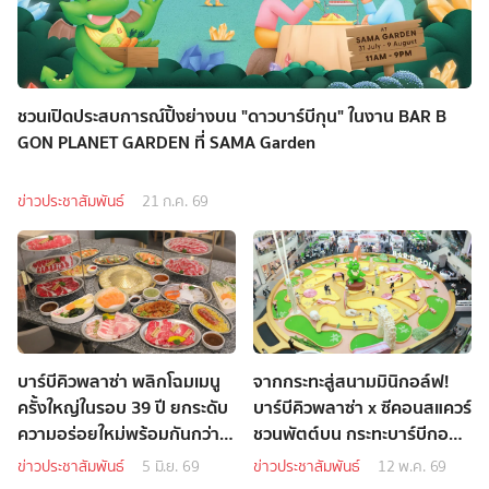
ชวนเปิดประสบการณ์ปิ้งย่างบน "ดาวบาร์บีกุน" ในงาน BAR B
GON PLANET GARDEN ที่ SAMA Garden
ข่าวประชาสัมพันธ์
21 ก.ค. 69
บาร์บีคิวพลาซ่า พลิกโฉมเมนู
จากกระทะสู่สนามมินิกอล์ฟ!
ครั้งใหญ่ในรอบ 39 ปี ยกระดับ
บาร์บีคิวพลาซ่า x ซีคอนสแควร์
ความอร่อยใหม่พร้อมกันกว่า
ชวนพัตต์บน กระทะบาร์บีกอ
160 สาขาทั่วประเทศ
นยักษ์
ข่าวประชาสัมพันธ์
5 มิ.ย. 69
ข่าวประชาสัมพันธ์
12 พ.ค. 69