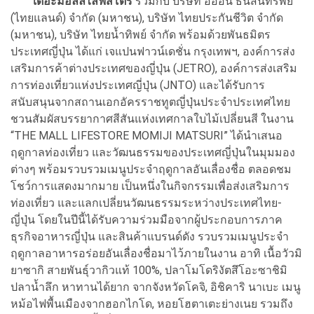
เดอะมอลล์ไลฟ์สโตร์
ร่วมกับ บริษัท อิออน ธนสินทรัพย์
(ไทยแลนด์) จำกัด (มหาชน), บริษัท ไทยประกันชีวิต จำกัด
(มหาชน), บริษัท ไทยน้ำทิพย์ จำกัด พร้อมด้วยพันธมิตร
ประเทศญี่ปุ่น ได้แก่ เจแปนฟาวน์เดชั่น กรุงเทพฯ, องค์การส่ง
เสริมการค้าต่างประเทศของญี่ปุ่น (JETRO), องค์การส่งเสริม
การท่องเที่ยวแห่งประเทศญี่ปุ่น (JNTO) และได้รับการ
สนับสนุนจากสถานเอกอัครราชทูตญี่ปุ่นประจำประเทศไทย
ชวนสัมผัสบรรยากาศสีสันแห่งเทศกาลใบไม้เปลี่ยนสี ในงาน
“THE MALL LIFESTORE MOMIJI MATSURI” ได้นำเสนอ
ฤดูกาลท่องเที่ยว และวัฒนธรรมของประเทศญี่ปุ่นในมุมมอง
ต่างๆ พร้อมรวบรวมเมนูประจำฤดูกาลอันเลื่องชื่อ ตลอดชม
โชว์การแสดงมากมาย เป็นหนึ่งในกิจกรรมเพื่อส่งเสริมการ
ท่องเที่ยว และแลกเปลี่ยนวัฒนธรรมระหว่างประเทศไทย-
ญี่ปุ่น โดยในปีนี้ได้รับความร่วมมือจากผู้ประกอบการภาค
ธุรกิจอาหารญี่ปุ่น และสินค้าแบรนด์ดัง รวบรวมเมนูประจำ
ฤดูกาลอาหารอร่อยอันเลื่องชื่อมาไว้ภายในงาน อาทิ เนื้อวัวมิ
ยาซากิ สายพันธุ์วากิวแท้ 100%, ปลาโมโดริงัตสึโอะซาชิมิ
ปลาน้ำลึก หาทานได้ยาก จากจังหวัดโคจิ, อิชิคาริ นาเบะ เมนู
หม้อไฟพื้นเมืองจากฮอกไกโด, หอยโฮตาเตะย่างเนย รวมถึง