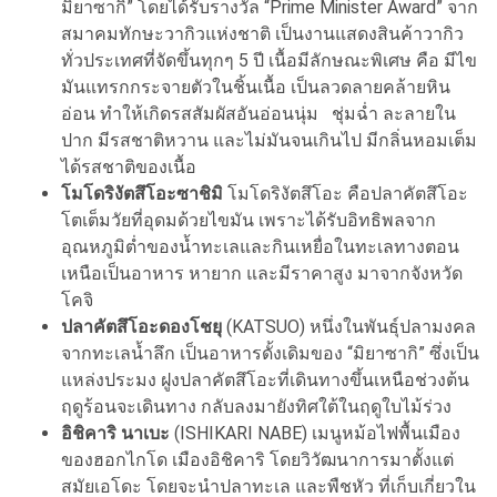
มิยาซากิ” โดยได้รับรางวัล “Prime Minister Award” จาก
สมาคมทักษะวากิวแห่งชาติ เป็นงานแสดงสินค้าวากิว
ทั่วประเทศที่จัดขึ้นทุกๆ 5 ปี เนื้อมีลักษณะพิเศษ คือ มีไข
มันแทรกกระจายตัวในชิ้นเนื้อ เป็นลวดลายคล้ายหิน
อ่อน ทำให้เกิดรสสัมผัสอันอ่อนนุ่ม ชุ่มฉ่ำ ละลายใน
ปาก มีรสชาติหวาน และไม่มันจนเกินไป มีกลิ่นหอมเต็ม
ได้รสชาติของเนื้อ
โมโดริงัตสึโอะซาชิมิ
โมโดริงัตสึโอะ คือปลาคัตสึโอะ
โตเต็มวัยที่อุดมด้วยไขมัน เพราะได้รับอิทธิพลจาก
อุณหภูมิต่ำของน้ำทะเลและกินเหยื่อในทะเลทางตอน
เหนือเป็นอาหาร หายาก และมีราคาสูง มาจากจังหวัด
โคจิ
ปลาคัตสึโอะดองโชยุ
(KATSUO) หนึ่งในพันธุ์ปลามงคล
จากทะเลน้ำลึก เป็นอาหารดั้งเดิมของ “มิยาซากิ” ซึ่งเป็น
แหล่งประมง ฝูงปลาคัตสึโอะที่เดินทางขึ้นเหนือช่วงต้น
ฤดูร้อนจะเดินทาง กลับลงมายังทิศใต้ในฤดูใบไม้ร่วง
อิชิคาริ นาเบะ
(ISHIKARI NABE) เมนูหม้อไฟพื้นเมือง
ของฮอกไกโด เมืองอิชิคาริ โดยวิวัฒนาการมาตั้งแต่
สมัยเอโดะ โดยจะนำปลาทะเล และพืชหัว ที่เก็บเกี่ยวใน