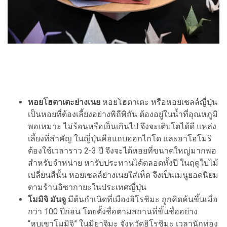
หอยโฮตาเตะย่างเนย
หอยโฮตาเตะ หรือหอยเชลล์ญี่ปุ่น
เป็นหอยที่ต้องเลี้ยงอย่างพิถีพิถัน ต้องอยู่ในน้ำที่อุณหภูมิ
พอเหมาะ ไม่ร้อนหรือเย็นเกินไป จึงจะเติบโตได้ดี แหล่ง
เลี้ยงที่สำคัญ ในญี่ปุ่นคือแถบฮอกไกโด และอาโอโมริ
ต้องใช้เวลาราว 2-3 ปี จึงจะได้หอยที่ขนาดใหญ่มากพอ
สำหรับจำหน่าย หารับประทานได้ตลอดทั้งปี ในฤดูใบไม้
เปลี่ยนสีนั้น หอยเชลล์ย่างเนยใส่เห็ด จึงเป็นเมนูยอดนิยม
ตามร้านอิซากายะในประเทศญี่ปุ่น
โมมิจิ มันจู
มีต้นกำเนิดที่เมืองฮิโรชิมะ ถูกคิดค้นขึ้นเมื่อ
กว่า 100 ปีก่อน โดยตั้งชื่อตามสถานที่ขึ้นชื่ออย่าง
“หุบเขาโมมิจิ” ในมิยาจิมะ จังหวัดฮิโรชิมะ เวลานักท่อง