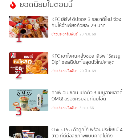
ยอดนิยมในตอนนี้
KFC เสิร์ฟ ดิปซอส 3 รสชาติใหม่ จ้วง
กันให้ฉ่ำเพียงถ้วยละ 29 บาท
1
ข่าวประชาสัมพันธ์
23 ก.ค. 69
KFC เอาใจคนคลั่งซอส เสิร์ฟ “Sassy
Dip” ซอสดิปมาโยสุดนัวใหม่ล่าสุด
2
ข่าวประชาสัมพันธ์
20 มิ.ย. 69
คาเฟ่ อเมซอน เปิดตัว 3 เมนูสายเฮลตี้
OMG! อร่อยครบจบที่นมโอ๊ต
3
ข่าวประชาสัมพันธ์
5 ก.ย. 66
Chick Pea ถั่วลูกไก่ พร้อมประโยชน์ 4
ว้าว ที่ดีต่อสุขภาพแบบคาดไม่ถึง