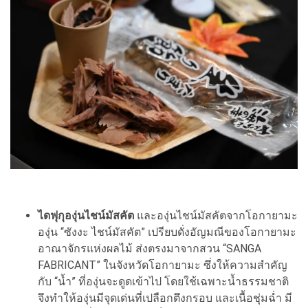
ไดฟุกุองุ่นไชน์มัสคัต
และองุ่นไชน์มัสคัตจากโอกายามะ
องุ่น “ซังงะ ไชน์มัสคัต” เปรียบดั่งอัญมณีของโอกายามะ
อาณาจักรแห่งผลไม้ ส่งตรงมาจากสวน “SANGA
FABRICANT” ในจังหวัดโอกายามะ ซึ่งให้ความสำคัญ
กับ “น้ำ” ที่องุ่นจะดูดเข้าไป โดยใช้เฉพาะน้ำธรรมชาติ
จึงทำให้องุ่นมีจุดเด่นที่เปลือกตึงกรอบ และเนื้อชุ่มฉ่ำ มี