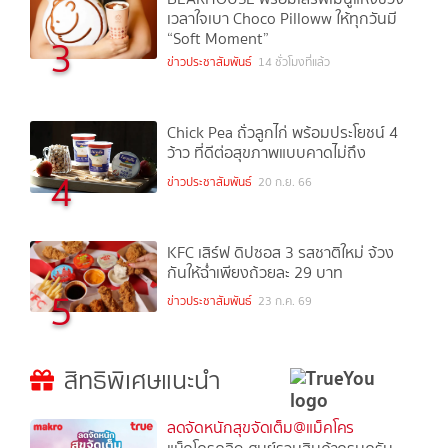
เวลาใจเบา Choco Pilloww ให้ทุกวันมี
“Soft Moment”
3
ข่าวประชาสัมพันธ์
14 ชั่วโมงที่แล้ว
Chick Pea ถั่วลูกไก่ พร้อมประโยชน์ 4
ว้าว ที่ดีต่อสุขภาพแบบคาดไม่ถึง
4
ข่าวประชาสัมพันธ์
20 ก.ย. 66
KFC เสิร์ฟ ดิปซอส 3 รสชาติใหม่ จ้วง
กันให้ฉ่ำเพียงถ้วยละ 29 บาท
5
ข่าวประชาสัมพันธ์
23 ก.ค. 69
สิทธิพิเศษแนะนำ
ลดจัดหนักสุขจัดเต็ม@แม็คโคร