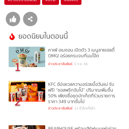
ยอดนิยมในตอนนี้
คาเฟ่ อเมซอน เปิดตัว 3 เมนูสายเฮลตี้
OMG! อร่อยครบจบที่นมโอ๊ต
1
ข่าวประชาสัมพันธ์
5 ก.ย. 66
KFC อัปเลเวลความอร่อยมื้อวันแม่ รับ
ฟรี! “ซอสพริกจัมโบ้” ปริมาณเพิ่มขึ้น
50% เพียงซื้อชุดบักเก็ตที่ร่วมรายการ
2
ราคา 349 บาทขึ้นไป
ข่าวประชาสัมพันธ์
13 ชั่วโมงที่แล้ว
BEARHOUSE พร้อมเสิร์ฟเมนูแห่งช่วง