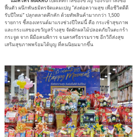
แม็คโคร MAKRO
เปิดเทศกาลของขวัญ รองรับกำลังซื้อ
ฟื้นตัว ผนึกพันธมิตรจัดแคมเปญ “ส่งต่อความสุข เพื่อชีวิตดีดี
รับปีใหม่” ปลุกตลาดคึกคัก ด้วยทัพสินค้ามากกว่า 1,500
รายการ ชี้สองเทรนด์มาแรงช่วงปีใหม่นี้ คือ กระเช้าสุขภาพ
และกระแสของขวัญสร้างสุข จัดผักผลไม้ปลอดภัยในตะกร้า
กระจูด จาก ผีมือคนพิการ จ.นครศรีธรรมราช อีกวิถีส่งสุข
เสริมสุขภาพพร้อมได้บุญ ที่คนนิยมมากขึ้น