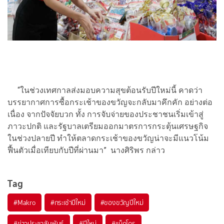
“ในช่วงเทศกาลส่งมอบความสุขต้อนรับปีใหม่นี้ คาดว่า
บรรยากาศการซื้อกระเช้าของขวัญจะกลับมาคึกคัก อย่างต่อ
เนื่อง จากปัจจัยบวก ทั้ง การจับจ่ายของประชาชนเริ่มเข้าสู่
ภาวะปกติ และรัฐบาลเตรียมออกมาตรการกระตุ้นเศรษฐกิจ
ในช่วงปลายปี ทำให้ตลาดกระเช้าของขวัญน่าจะมีแนวโน้ม
ฟื้นตัวเมื่อเทียบกับปีที่ผ่านมา” นางศิริพร กล่าว
Tag
#
Makro
#
กระเช้าปีใหม่
#
ของขวัญปีใหม่
#
ข่าวประชาสัมพันธ์
#
ปีใหม่
#
แม็คโคร