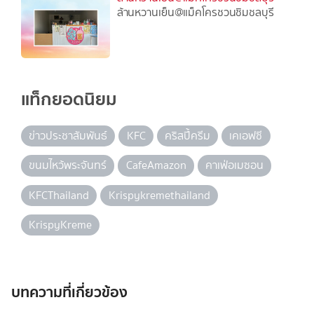
ล้านหวานเย็น@แม็คโครชวนชิมชลบุรี
แท็กยอดนิยม
ข่าวประชาสัมพันธ์
KFC
คริสปี้ครีม
เคเอฟซี
ขนมไหว้พระจันทร์
CafeAmazon
คาเฟ่อเมซอน
KFCThailand
Krispykremethailand
KrispyKreme
บทความที่เกี่ยวข้อง