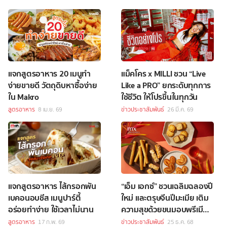
แจกสูตรอาหาร 20 เมนูทำ
แม็คโคร x MILLI ชวน “Live
ง่ายขายดี วัตถุดิบหาซื้อง่าย
Like a PRO” ยกระดับทุกการ
ใน Makro
ใช้ชีวิต ให้โปรขึ้นในทุกวัน
สูตรอาหาร
8 เม.ย. 69
ข่าวประชาสัมพันธ์
26 มี.ค. 69
แจกสูตรอาหาร ไส้กรอกพัน
“เอ็ม เอกซ์” ชวนเฉลิมฉลองปี
เบคอนอบชีส เมนูปาร์ตี้
ใหม่ และตรุษจีนปีมะเมีย เติม
อร่อยทำง่าย ใช้เวลาไม่นาน
ความสุขด้วยขนมอบพรีเมียม
ดีไซน์พิเศษ สไตล์ฮ่องกง
สูตรอาหาร
17 ก.พ. 69
ข่าวประชาสัมพันธ์
25 ธ.ค. 68