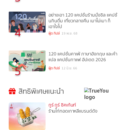
อย่างเอา 120 แคปชั่นร้านนั่งชิล แคปชั่
นกินดื่ม เที่ยวกลางคืน เมาไม่เมา ก็
เอาใจไป
4
ฟู้ด ทิปส์
19 พ.ย. 68
120 แคปชั่นคาเฟ่ ภาษาอังกฤษ และคำ
แปล แคปชั่นกาแฟ อัปเดต 2026
5
ฟู้ด ทิปส์
12 มิ.ย. 66
สิทธิพิเศษแนะนำ
กูร์ กูร์ ชิคเก้นท์
ร้านไก่ทอดเกาหลีแบรนด์ดัง