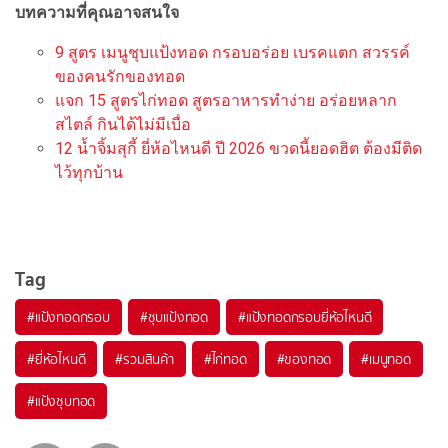
บทความที่คุณอาจสนใจ
9 สูตร เมนูชุบแป้งทอด กรอบอร่อย เบรคแตก สวรรค์
ของคนรักของทอด
แจก 15 สูตรไก่ทอด สูตรอาหารทำง่าย อร่อยหลาก
สไตล์ กินได้ไม่มีเบื่อ
12 น้ำจิ้มสุกี้ ยี่ห้อไหนดี ปี 2026 ขวดนี้ยอดฮิต ต้องมีติด
ไว้ทุกบ้าน
Tag
#
แป้งทอดกรอบ
#
ชุบแป้งทอด
#
แป้งทอดกรอบยี่ห้อไหนดี
#
ยี่ห้อไหนดี
#
รวมสินค้า
#
ไก่ทอด
#
ของทอด
#
เมนูทอด
#
แป้งชุบทอด