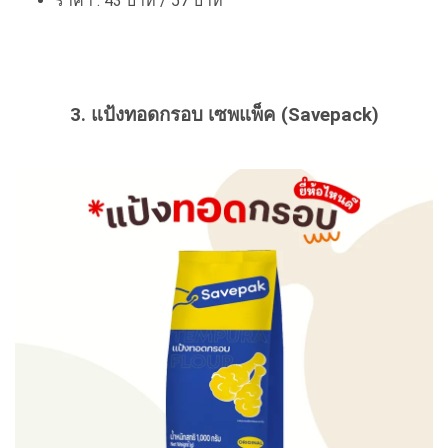
ราคา : 43 บาท / 57 บาท
3. แป้งทอดกรอบ เซพแพ็ค (Savepack)