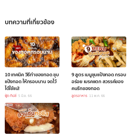
บทความที่เกี่ยวข้อง
10 เทคนิค วิธีทำของทอด ชุบ
9 สูตร เมนูชุบแป้งทอด กรอบ
แป้งทอด ให้กรอบนาน จดไว้
อร่อย เบรคแตก สวรรค์ของ
ได้ใช้แน่!
คนรักของทอด
ฟู้ด ทิปส์
5 มิ.ย. 66
สูตรอาหาร
11 พ.ค. 66