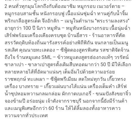
2 คนทั่วทุกมุมโลกถึงกับต้องมาชิม หมูกรอบ เนเวอร์ดาย –
หมูกรอบสามชั้น หนังกรอบฟู เนื้อแน่นชุ่มฉ่ำ ทานคู่กับน้ำจิ้ม
พริกเกลือสูตรเด็ด จึงอักลัก – เมนูในตำนาน "พระรามลงสรง"
อายุกว่า 100 ปี นิภา หมูหัน – หมูหันหนังบางกรอบ เนื้อนุ่มฉ่ำ
เสิร์ฟพร้อมเครื่องเคียงครบชุด บ้านยี่สาร - ร้านอาหารที่คัด
สรรวัตถุดิบท้องถิ่นมารังสรรค์อย่างพิถีพิถัน จนกลายเป็นเมนู
รสเลิศ คุณนายทะเลดอง – ซีฟู้ดดองสูตรพิเศษ รสชาติจัดจ้าน
ถึงใจ ร้านหมูแดง SML – ข้าวหมูแดงสูตรฮ่องกงเเท้ๆ วรรัตน์
ซาลาเปา - ซาลาเปาสูตรดั้งเดิมสืบทอดมากว่า 50 ปี มีให้เลือก
หลายหลายไส้ที่อัดมาแน่นๆ เต็มอิ่มไปด้วยความอร่อย
ราชพฤกษ์ ทะเลเผา – ซีฟู้ดพรีเมียม สดใหม่ทุกวัน เกี๊ยวทรง
เครื่อง บางทราย – เกี๊ยวแผ่นบางไส้แน่น เครื่องเต็มคำ เสิร์ฟ
น้ำซุปหอมหวานกลมกล่อม ผักกาดเบเกอรี่ - ขนมปังสังขยาจิ๋ว
จองข้ามปี อร่อยนุ่ม เจ้าดังจากราชบุรี นอกจากนี้ยังมีร้านค้า
และเมนูพิเศษอีกกว่า 60 ร้าน ให้ได้ลิ้มลองทั้งอาหารคาว
หวานจากทั่วประเทศ