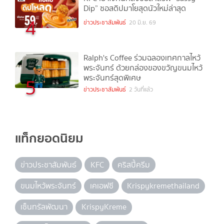
Dip” ซอสดิปมาโยสุดนัวใหม่ล่าสุด
4
ข่าวประชาสัมพันธ์
20 มิ.ย. 69
Ralph's Coffee ร่วมฉลองเทศกาลไหว้
พระจันทร์ ด้วยกล่องของขวัญขนมไหว้
พระจันทร์สุดพิเศษ
5
ข่าวประชาสัมพันธ์
2 วันที่แล้ว
แท็กยอดนิยม
ข่าวประชาสัมพันธ์
KFC
คริสปี้ครีม
ขนมไหว้พระจันทร์
เคเอฟซี
Krispykremethailand
เซ็นทรัลพัฒนา
KrispyKreme