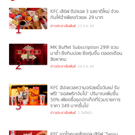
KFC เสิร์ฟ ดิปซอส 3 รสชาติใหม่ จ้วง
กันให้ฉ่ำเพียงถ้วยละ 29 บาท
1
ข่าวประชาสัมพันธ์
23 ก.ค. 69
MK Buffet Subscription 299! ชวน
มาซ้ำ ยิ่งกินบ่อย ยิ่งคุ้มขึ้น ตลอดเดือน
สิงหาคม
2
ข่าวประชาสัมพันธ์
24 ก.ค. 69
KFC อัปเลเวลความอร่อยมื้อวันแม่ รับ
ฟรี! “ซอสพริกจัมโบ้” ปริมาณเพิ่มขึ้น
50% เพียงซื้อชุดบักเก็ตที่ร่วมรายการ
3
ราคา 349 บาทขึ้นไป
ข่าวประชาสัมพันธ์
2 วันที่แล้ว
KFC เอาใจคนคลั่งซอส เสิร์ฟ “Sassy