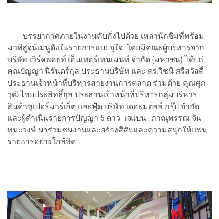
บรรยากาศภายในงานคับคั่งไปด้วย เหล่านักชิมที่พร้อม
มาพิสูจน์เมนูดังในรายการแบบจุใจ โดยมีคณะผู้บริหารจาก
บริษัท เวิร์คพอยท์ เอ็นเทอร์เทนเมนท์ จำกัด (มหาชน) ได้แก่
คุณปัญญา นิรันดร์กุล ประธานบริษัท และ ดร.วิชนี ศรีสวัสดิ์
ประธานเจ้าหน้าที่บริหารสายงานการตลาด ร่วมด้วย คุณศุภ
วุฒิ ไชยประสิทธิ์กุล ประธานเจ้าหน้าที่บริหารกลุ่มบริหาร
สินค้าซูเปอร์มาร์เก็ต และฟู้ด บริษัท เดอะมอลล์ กรุ๊ป จำกัด
และผู้ดำเนินรายการปัญญา 5 ดาว เจแปน- ภาณุพรรณ จัน
ทนะวงษ์ มาร่วมชมงานและสร้างสีสันและความสนุกให้แฟน
รายการอย่างใกล้ชิด