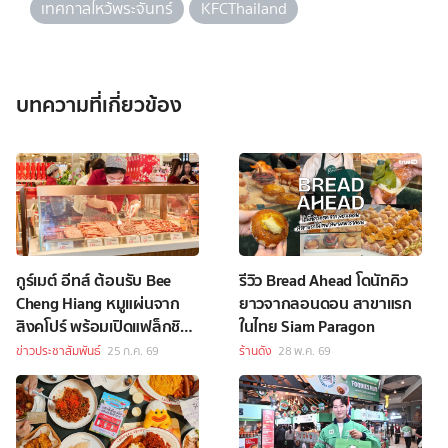
เทศกาลไหว้พระจันทร์
KFCThailand
บทความที่เกี่ยวข้อง
กูร์เมต์ อีทส์ ต้อนรับ Bee
รีวิว Bread Ahead โดนัทคิว
Cheng Hiang หมูแผ่นจาก
ยาวจากลอนดอน สาขาแรก
สิงคโปร์ พร้อมเปิดแฟล็กชิป
ในไทย Siam Paragon
สโตร์แห่งแรกในไทย
ข่าวประชาสัมพันธ์
25 ก.ค. 69
ร้านดัง
28 พ.ค. 69