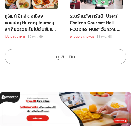
กูร์เมต์ อีทส์ ต่อเนื่อง
รวมร้านดังการันตี “Users'
แคมเปญ Hungry Journey
Choice x Gourmet Hall
#4 กินอร่อย รับโปรโมชันและ
FOODIES HUB” ฮับความ
ของพรีเมียมสุดคุ้ม
อร่อยใจกลางกรุงเทพฯ
โปรโมชั่นอาหาร
12 พ.ค. 69
ข่าวประชาสัมพันธ์
13 พ.ย. 68
ดูเพิ่มเติม