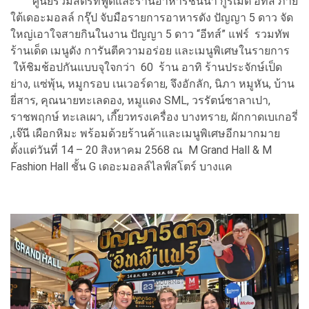
ศูนย์รวมสตรีทฟู้ดและร้านอาหารชั้นนำ กูร์เมต์ อีทส์ ภาย
ใต้เดอะมอลล์ กรุ๊ป จับมือรายการอาหารดัง ปัญญา 5 ดาว จัด
ใหญ่เอาใจสายกินในงาน ปัญญา 5 ดาว “อีทส์” แฟร์ รวมทัพ
ร้านเด็ด เมนูดัง การันตีความอร่อย และเมนูพิเศษในรายการ
ให้ชิมช้อปกันแบบจุใจกว่า 60 ร้าน อาทิ ร้านประจักษ์เป็ด
ย่าง, แซ่พุ้น, หมูกรอบ เนเวอร์ดาย, จึงอักลัก, นิภา หมูหัน, บ้าน
ยี่สาร, คุณนายทะเลดอง, หมูแดง SML, วรรัตน์ซาลาเปา,
ราชพฤกษ์ ทะเลเผา, เกี๊ยวทรงเครื่อง บางทราย, ผักกาดเบเกอรี่
,เจ๊นี เผือกหิมะ พร้อมด้วยร้านค้าและเมนูพิเศษอีกมากมาย
ตั้งแต่วันที่ 14 – 20 สิงหาคม 2568 ณ M Grand Hall & M
Fashion Hall ชั้น G เดอะมอลล์ไลฟ์สโตร์ บางแค