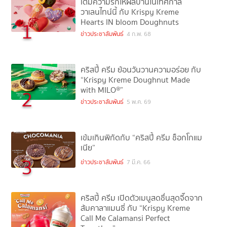
เติมความรักให้ผลิบานในเทศกาล
วาเลนไทน์นี้ กับ Krispy Kreme
Hearts IN bloom Doughnuts
1
ข่าวประชาสัมพันธ์
4 ก.พ. 68
คริสปี้ ครีม ย้อนวันวานความอร่อย กับ
“Krispy Kreme Doughnut Made
with MILO®”
2
ข่าวประชาสัมพันธ์
5 พ.ค. 69
เข้มเกินพิกัดกับ “คริสปี้ ครีม ช็อกโกแม
เนีย”
3
ข่าวประชาสัมพันธ์
7 มี.ค. 66
คริสปี้ ครีม เปิดตัวเมนูสดชื่นสุดจี๊ดจาก
ส้มคาลาแมนซี่ กับ “Krispy Kreme
Call Me Calamansi Perfect