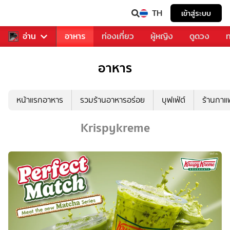
TH
เข้าสู่ระบบ
สารวงการเพลง
อ่าน
อาหาร
ท่องเที่ยว
ผู้หญิง
ดูดวง
ท
อาหาร
หน้าแรกอาหาร
รวมร้านอาหารอร่อย
บุฟเฟ่ต์
ร้านกา
Krispykreme