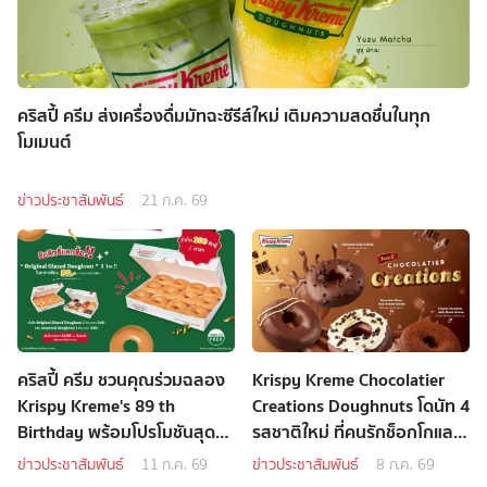
คริสปี้ ครีม ส่งเครื่องดื่มมัทฉะซีรีส์ใหม่ เติมความสดชื่นในทุก
โมเมนต์
ข่าวประชาสัมพันธ์
21 ก.ค. 69
คริสปี้ ครีม ชวนคุณร่วมฉลอง
Krispy Kreme Chocolatier
Krispy Kreme's 89 th
Creations Doughnuts โดนัท 4
Birthday พร้อมโปรโมชันสุด
รสชาติใหม่ ที่คนรักช็อกโกแลต
เอ็กซ์คลูซีฟ
ไม่ควรพลาด
ข่าวประชาสัมพันธ์
11 ก.ค. 69
ข่าวประชาสัมพันธ์
8 ก.ค. 69