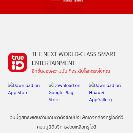
THE NEXT WORLD-CLASS SMART
ENTERTAINMENT
อีกขั้นของความบันเทิงระดับโลกตรงใจคุณ
วันนี้
ดู
สิทธิพิเศษ
อ่าน
เกม
ตาตั้ง
ช้อปปิ้ง
แพ็กเกจ
กล่องทรูไอดีทีวี
คอมมูนิตี้
บริการช่วยเหลือทรูไอดี