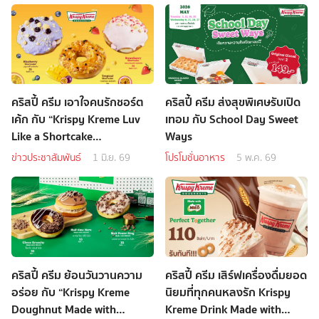
คริสปี้ ครีม เอาใจคนรักชอร์ต
คริสปี้ ครีม ส่งสุขพิเศษรับเปิด
เค้ก กับ “Krispy Kreme Luv
เทอม กับ School Day Sweet
Like a Shortcake
Ways
Doughnuts”
ข่าวประชาสัมพันธ์
1 มิ.ย. 69
โปรโมชั่นอาหาร
5 พ.ค. 69
คริสปี้ ครีม ย้อนวันวานความ
คริสปี้ ครีม เสิร์ฟเครื่องดื่มยอด
อร่อย กับ “Krispy Kreme
นิยมที่ทุกคนหลงรัก Krispy
Doughnut Made with
Kreme Drink Made with