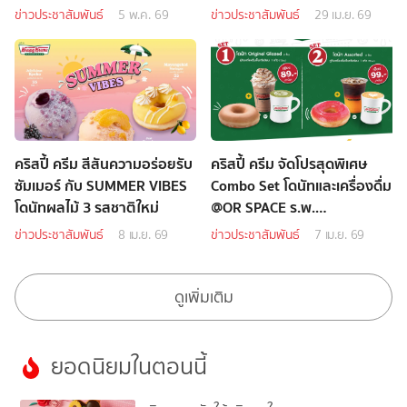
MILO®”
MILO®
ข่าวประชาสัมพันธ์
5 พ.ค. 69
ข่าวประชาสัมพันธ์
29 เม.ย. 69
คริสปี้ ครีม สีสันความอร่อยรับ
คริสปี้ ครีม จัดโปรสุดพิเศษ
ซัมเมอร์ กับ SUMMER VIBES
Combo Set โดนัทและเครื่องดื่ม
โดนัทผลไม้ 3 รสชาติใหม่
@OR SPACE ร.พ.
ธรรมศาสตร์เฉลิมพระเกียรติ
ข่าวประชาสัมพันธ์
8 เม.ย. 69
ข่าวประชาสัมพันธ์
7 เม.ย. 69
ดูเพิ่มเติม
ยอดนิยมในตอนนี้