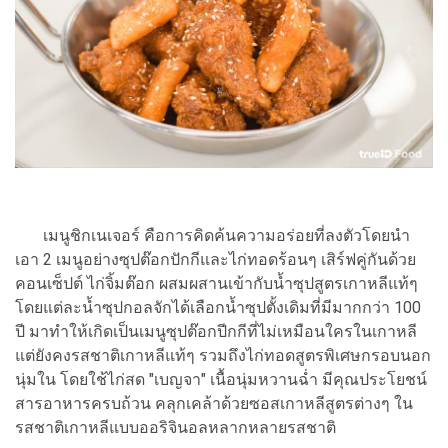
เมนูชิกเนเจอร์ คือการคิดค้นความอร่อยที่ลงตัวโดยนำ
เอา 2 เมนูอย่างซุปต๊อกปักกีและไก่ทอดร้อนๆ เสิร์ฟคู่กันด้วย
คอนเซ็ปต์ ไก่จิ้มต๊อก ผสมผสานเข้ากับน้ำซุปสูตรเกาหลีแท้ๆ
โดยแต่ละน้ำซุปกอลจักได้เลือกน้ำซุปตั้งเดิมที่มีมากกว่า 100
ปี มาทำให้เกิดเป็นเมนูซุปต๊อกปีกกีที่ไม่เหมือนใครในเกาหลี
แต่ยังคงรสชาติเกาหลี
แท้ๆ รวมถึงไก่ทอดสูตรพิเศษกรอบนอก
นุ่มใน โดยใช้ไก่สด "เบญจา" เนื้อนุ่มหวานฉ่ำ มีคุณประโยชน์
สารอาหารครบถ้วน คลุกเคล้าด้วยซอสเกาหลีสูตรต่างๆ ใน
รสชาติเกาหลีแบบออริจินอลหลากหลายรสชาติ