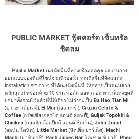
PUBLIC MARKET ฟู้ดคอร์ด เซ็นทรัล
ชิดลม
Public Market
เนรมิตพื้นที่ทางเชื่อมสุดคูล ผลงานการ
ออกแบบของทีมดีไชน์จากนิวยอร์ก
รวมถึงพื้นที่จัดแสดง
Installation Art ต่างๆ ที่ได้เนรมิตพื้นที่ ให้กลายเป็นถนนสาย
หลักสุดเก๋
พร้อมด้วย 10 ร้าน ทอล์ก ออฟ เดอะ ทาวน์แห่งยุคที่
ยกมาตั้งรวมไว้แล้วที่นี่ที่เดียว ไม่ว่าจะเป็น
Ba Hao
Tian Mi
(ปา เฮ่า เถียน มี),
EI Mar
(เอล มาร์ ),
Grazia Gelato &
Coffee
(กรัชเชีย เจลาโต แอนด์ คอฟฟี่),
Guljak Topokki &
Chicken
(กอลจัก ต๊อกป๊กกี แอนด์ ชิกเก้น),
John Donut
(จอห์น โดนัท),
Little Market
(ลิต
เติ้ล มาร์เก็ต),
Machi
Machi
(มาชิ มาชิ),
Pash Juices Bar
(แพช จุยซ์ บาร์),
Phed