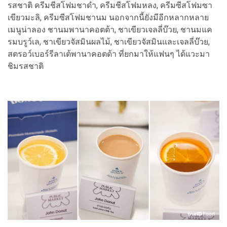
รสชาติ ครีมชีสโฟมชาดำ, ครีมชีสโฟมหลง, ครีมซีสโฟมซา
เขียวมะลิ, ครีมซีสโฟมชานม นอกจากนี้ยังมีอีกหลากหลาย
เมนูน่าลอง ชานมพานาคอตต้า, ชาเขียวเจลลี่บ๊วย, ชานมแค
รมบรูว์เล, ชาเขียวจัสมินผลไม้, ชาเขียวจัสมินและเจลลี่บ๊วย,
สตรอว์เบอร์รีลาเต้พานาคอตด้า ที่ยกมาให้แฟนๆ ได้แวะมา
ชิมรสชาติ