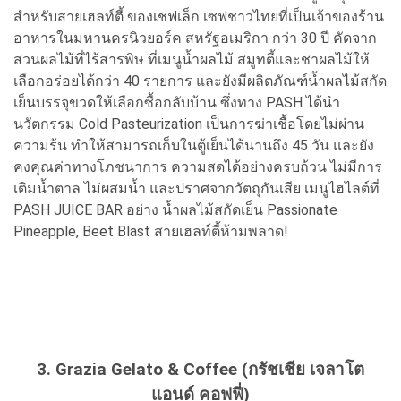
สำหรับสายเฮลท์ตี้ ของเชฟเล็ก เซฟชาวไทยที่เป็นเจ้าของร้าน
อาหารในมหานครนิวยอร์ค สหรัฐอเมริกา กว่า 30 ปี คัดจาก
สวนผลไม้ที่ไร้สารพิษ ที่เมนูน้ำผลไม้ สมูทตี้และชาผลไม้ให้
เลือกอร่อยได้กว่า 40 รายการ และยังมีผลิตภัณฑ์น้ำผลไม้สกัด
เย็นบรรจุขวดให้เลือกซื้อกลับบ้าน ซึ่งทาง PASH ได้นำ
นวัตกรรม Cold Pasteurization เป็นการฆ่าเชื้อโดยไม่ผ่าน
ความร้น ทำให้สามารถเก็บในตู้เย็นได้นานถึง 45 วัน และยัง
คงคุณค่า
ทางโภชนาการ ความสดได้อย่างครบถ้วน ไม่มีการ
เติมน้ำตาล ไม่ผสมน้ำ และ
ปราศจากวัตถุกันเสีย เมนูไฮไลต์ที่
PASH JUICE BAR อย่าง น้ำผลไม้สกัดเย็น Passionate
Pineapple, Beet Blast สายเฮลท์ตี้ห้ามพลาด!
3. Grazia Gelato & Coffee (กรัชเชีย เจลาโต
แอนด์ คอฟฟี่)