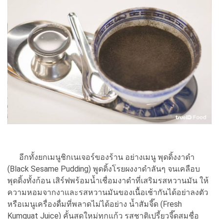
อีกทั้งยกเมนูชิกเนเจอร์ของร้าน อย่างเมนู พุดดิ้งงาดำ
(Black Sesame Pudding) พูดดิ้งโรยผงงาดำลันๆ จนเคลือบ
พุดดิ้งทั้งก้อน เสิร์ฟพร้อมน้ำเชื่อมงาดำที่เสริมรสหวานมัน ให้
ความหอมจากงาและรสหวานมันของเนื้อเช้ากันได้อย่าลงตัว
หรือเมนูเครื่องดื่มที่พลาดไม่ได้อย่าง น้ำสัมจี๊ด (Fresh
Kumquat Juice) คั้นสดใหม่ทุกแก้ว รสชาติเปรี้ยวจี๊ดสมชื่อ