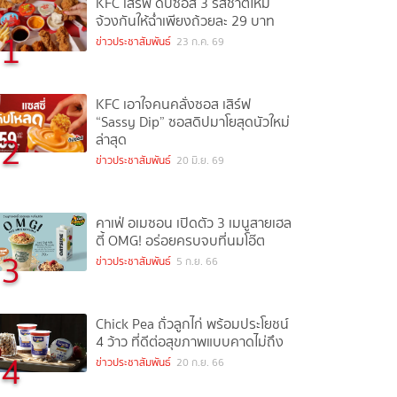
KFC เสิร์ฟ ดิปซอส 3 รสชาติใหม่
จ้วงกันให้ฉ่ำเพียงถ้วยละ 29 บาท
1
ข่าวประชาสัมพันธ์
23 ก.ค. 69
KFC เอาใจคนคลั่งซอส เสิร์ฟ
“Sassy Dip” ซอสดิปมาโยสุดนัวใหม่
2
ล่าสุด
ข่าวประชาสัมพันธ์
20 มิ.ย. 69
คาเฟ่ อเมซอน เปิดตัว 3 เมนูสายเฮล
ตี้ OMG! อร่อยครบจบที่นมโอ๊ต
3
ข่าวประชาสัมพันธ์
5 ก.ย. 66
Chick Pea ถั่วลูกไก่ พร้อมประโยชน์
4 ว้าว ที่ดีต่อสุขภาพแบบคาดไม่ถึง
4
ข่าวประชาสัมพันธ์
20 ก.ย. 66