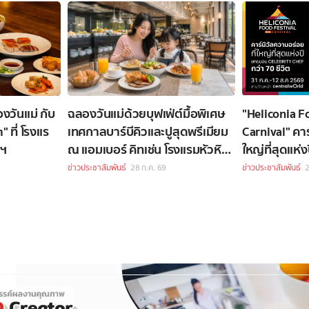
งวันแม่ กับ
ฉลองวันแม่ด้วยบุฟเฟ่ต์มื้อพิเศษ
"Heliconia F
ที่ โรงแร
เทศกาลบาร์บีคิวและปูสุดพรีเมียม
Carnival" คาร
พฯ
ณ แอมเบอร์ คิทเช่น โรงแรมหัวหิน
ใหญ่ที่สุดแห่
แมริออท รีสอร์ท และ สปา
กว่า 70 ชีวิต
ข่าวประชาสัมพันธ์
28 ก.ค. 69
ข่าวประชาสัมพันธ์
2