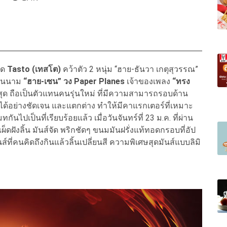
ุด
Tasto (เทสโต)
คว้าตัว 2 หนุ่ม “ฮาย-ธันวา เกตุสุวรรณ”
ดีในนาม
“ฮาย-เซน” วง Paper Planes
เจ้าของเพลง
“ทรง
าสุด ถือเป็นตัวแทนคนรุ่นใหม่ ที่มีความสามารถรอบด้าน
้อย่างชัดเจน และแตกต่าง ทำให้มีคาแรกเตอร์ที่เหมาะ
นไปเป็นที่เรียบร้อยแล้ว เมื่อวันจันทร์ที่ 23 ม.ค. ที่ผ่าน
็ดฝังลิ้น มันส์จัด พริกชัดๆ ขนมมันฝรั่งแท้ทอดกรอบที่อัป
ที่คนคิดถึงกินแล้วลิ้นเปลี่ยนสี ความพิเศษสุดมันส์แบบลิมิ