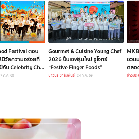
ood Festival ตอน
Gourmet & Cuisine Young Chef
MK B
์นิวัลความอร่อยที่
2026 ปั้นเชฟรุ่นใหม่ ชูโจทย์
ชวนมาซ
งปีกับ Celebrity Chef
“Festive Finger Foods”
ตลอด
7 ก.ค. 69
ข่าวประชาสัมพันธ์
24 ก.ค. 69
ข่าวประ