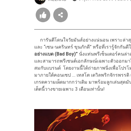
การันตีโดนใจวัยมันส์อย่างแน่นอน เพราะล่าส
และ “เซน-นครินทร์ ขุนภักดี” หรือที่เรารู้จักกัน
อย่างแบด (Bad Boy)”
นั่งแท่นพรีเซ็นเตอร์คนล่
และสามารถพรีเซนต์เอกลักษณ์เฉพาะตัวออกมาได
สมกับแบรนด์ โดยงานนี้ได้ถ่ายภาพนิ่งเพื่อโปรโมทกั
มาภายใต้คอนเซป .... เทสโต เดวิลพริกจักรพรรดิ เผ
เกรดความเผ็ดมากกว่าเดิม มาพร้อมลูกเล่นสุดมันส์
เต็ดนี้วางขายเฉพาะ 3 เดือนเท่านั้น!