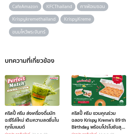
CafeAmazon
KFCThailand
คาเฟ่อเมซอน
Krispykremethailand
KrispyKreme
ขนมไหว้พระจันทร์
บทความที่เกี่ยวข้อง
คริสปี้ ครีม ส่งเครื่องดื่มมัท
คริสปี้ ครีม ชวนคุณร่วม
ฉะซีรีส์ใหม่ เติมความสดชื่นใน
ฉลอง Krispy Kreme's 89 th
ทุกโมเมนต์
Birthday พร้อมโปรโมชันสุด
เอ็กซ์คลูซีฟ