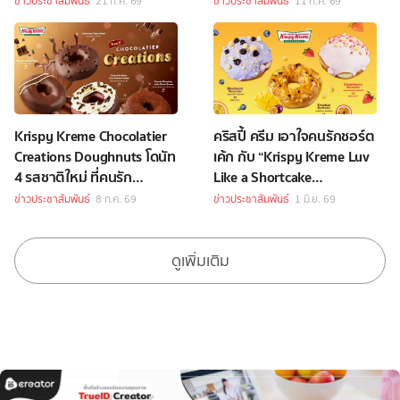
ข่าวประชาสัมพันธ์
21 ก.ค. 69
ข่าวประชาสัมพันธ์
11 ก.ค. 69
Krispy Kreme Chocolatier
คริสปี้ ครีม เอาใจคนรักชอร์ต
Creations Doughnuts โดนัท
เค้ก กับ “Krispy Kreme Luv
4 รสชาติใหม่ ที่คนรัก
Like a Shortcake
ช็อกโกแลตไม่ควรพลาด
Doughnuts”
ข่าวประชาสัมพันธ์
8 ก.ค. 69
ข่าวประชาสัมพันธ์
1 มิ.ย. 69
ดูเพิ่มเติม