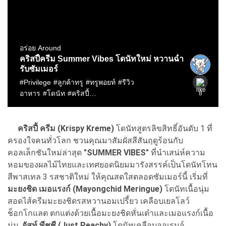
คริสปี้ ครีม (Krispy Kreme)
โดนัทสูตรลิขสิทธิ์อันดับ 1 ที่
ครองใจคนทั่วโลก ชวนคุณมาสัมผัสสีสันฤดูร้อนกับ
คอลเล็กชันใหม่ล่าสุด
"SUMMER VIBES"
ที่นำเสน่ห์ความ
หอมของผลไม้ไทยและเทศยอดนิยมมารังสรรค์เป็นโดนัทโทน
สีพาสเทล 3 รสชาติใหม่ ให้คุณสดใสตลอดซัมเมอร์นี้ เริ่มที่
มะยงชิด เมอแรงก์ (Mayongchid Meringue)
โดนัทเนื้อนุ่ม
สอดไส้ครีมมะยงชิดรสหวานอมเปรี้ยว เคลือบเยลโลว์
ช็อกโกแลต ตกแต่งด้วยเนื้อมะยงชิดหั่นเต๋าและเมอแรงก์เนื้อ
นุ่ม,
จัสท์ พีชชี (Just Peachy)
โดนัทเคลือบออเรนจ์