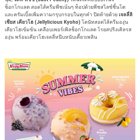
ช็อกโกแลต สอดไส้ครีมพีชเน้นๆ ท็อปด้วยพีชสไลซ์ชิ้นโต
และครัมเบิ้ลเพิ่มความกรุบกรอบในทุกคำ ปิดท้ายด้วย
เจลลี่ลิ
เชียส เคียวโฮ (Jellylicious Kyoho)
โดนัทสอดไส้ครีมองุ่น
เคียวโฮเข้มข้น เคลือบเพอร์เพิลช็อกโกแลต โรยสปริงเคิลรส
องุ่น พร้อมเคียวโฮเจลลี่หนึบหนับเคี้ยวเพลิน