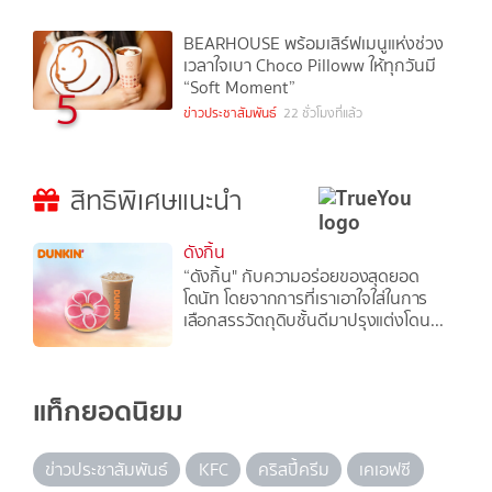
BEARHOUSE พร้อมเสิร์ฟเมนูแห่งช่วง
เวลาใจเบา Choco Pilloww ให้ทุกวันมี
“Soft Moment”
5
ข่าวประชาสัมพันธ์
22 ชั่วโมงที่แล้ว
สิทธิพิเศษแนะนำ
ดังกิ้น
“ดังกิ้น" กับความอร่อยของสุดยอด
โดนัท โดยจากการที่เราเอาใจใส่ในการ
เลือกสรรวัตถุดิบชั้นดีมาปรุงแต่งโดน...
แท็กยอดนิยม
ข่าวประชาสัมพันธ์
KFC
คริสปี้ครีม
เคเอฟซี