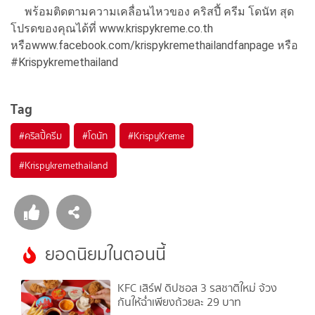
พร้อมติดตามความเคลื่อนไหวของ คริสปี้ ครีม โดนัท สุด
โปรดของคุณได้ที่ www.krispykreme.co.th
หรือwww.facebook.com/krispykremethailandfanpage หรือ
#Krispykremethailand
Tag
#
คริสปี้ครีม
#
โดนัท
#
KrispyKreme
#
Krispykremethailand
ยอดนิยมในตอนนี้
KFC เสิร์ฟ ดิปซอส 3 รสชาติใหม่ จ้วง
กันให้ฉ่ำเพียงถ้วยละ 29 บาท