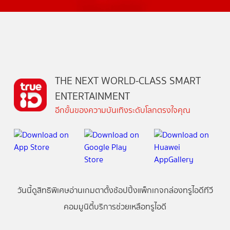
THE NEXT WORLD-CLASS SMART
ENTERTAINMENT
อีกขั้นของความบันเทิงระดับโลกตรงใจคุณ
วันนี้
ดู
สิทธิพิเศษ
อ่าน
เกม
ตาตั้ง
ช้อปปิ้ง
แพ็กเกจ
กล่องทรูไอดีทีวี
คอมมูนิตี้
บริการช่วยเหลือทรูไอดี