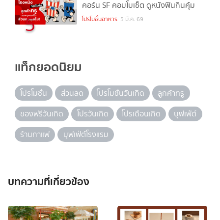
คอร์น SF คอมโบเซ็ต ดูหนังฟินกินคุ้ม
5
โปรโมชั่นอาหาร
5 มี.ค. 69
แท็กยอดนิยม
โปรโมชั่น
ส่วนลด
โปรโมชั่นวันเกิด
ลูกค้าทรู
ของฟรีวันเกิด
โปรวันเกิด
โปรเดือนเกิด
บุฟเฟ่ต์
ร้านกาแฟ
บุฟเฟ่ต์โรงแรม
บทความที่เกี่ยวข้อง