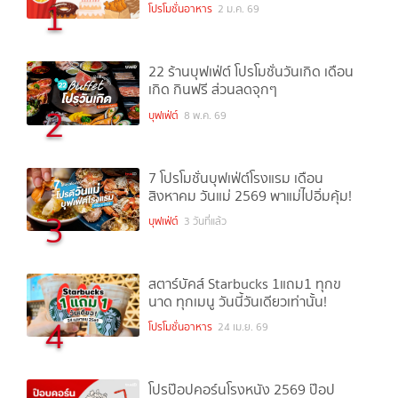
1
โปรโมชั่นอาหาร
2 ม.ค. 69
22 ร้านบุฟเฟ่ต์ โปรโมชั่นวันเกิด เดือน
เกิด กินฟรี ส่วนลดจุกๆ
2
บุฟเฟ่ต์
8 พ.ค. 69
7 โปรโมชั่นบุฟเฟ่ต์โรงแรม เดือน
สิงหาคม วันแม่ 2569 พาแม่ไปอิ่มคุ้ม!
3
บุฟเฟ่ต์
3 วันที่แล้ว
สตาร์บัคส์ Starbucks 1แถม1 ทุกข
นาด ทุกเมนู วันนี้วันเดียวเท่านั้น!
4
โปรโมชั่นอาหาร
24 เม.ย. 69
โปรป๊อปคอร์นโรงหนัง 2569 ป๊อป