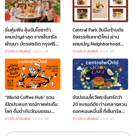
อิ่มคุ้มฟิน ลุ้นบินโอซาก้า
Central Park จับมือร้านดัง
แคมเปญล่าสุด จากเซ็นทรัล
รังสรรค์รสชาติใหม่ ผ่าน
พัฒนา บัตรเครดิต กรุงศรี
แคมเปญ Neighborhood
และบัตรเครดิต เซ็นทรัล เดอะ
Soul
ข่าวประชาสัมพันธ์
24 มี.ค. 69
ข่าวประชาสัมพันธ์
9 ม.ค. 69
วัน
“World Coffee Hub” ชวน
ช้อปขนมไหว้พระจันทร์กว่า
เปิดประสบการณ์กาแฟระดับ
20 แบรนด์ดัง ท่ามกลางสวน
โลก ดื่มด่ำกับวัฒนธรรม
ดอกหอมหมื่นลี้ ที่เซ็นทรัล
กาแฟจากทั่วโลก 8–14
เวิลด์
ข่าวประชาสัมพันธ์
10 ต.ค. 68
ข่าวประชาสัมพันธ์
3 ต.ค. 68
ตุลาคมนี้ ที่เซ็นทรัลเวิลด์