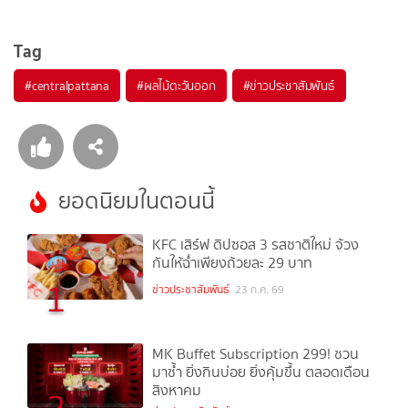
Tag
#
centralpattana
#
ผลไม้ตะวันออก
#
ข่าวประชาสัมพันธ์
ยอดนิยมในตอนนี้
KFC เสิร์ฟ ดิปซอส 3 รสชาติใหม่ จ้วง
กันให้ฉ่ำเพียงถ้วยละ 29 บาท
1
ข่าวประชาสัมพันธ์
23 ก.ค. 69
MK Buffet Subscription 299! ชวน
มาซ้ำ ยิ่งกินบ่อย ยิ่งคุ้มขึ้น ตลอดเดือน
สิงหาคม
2