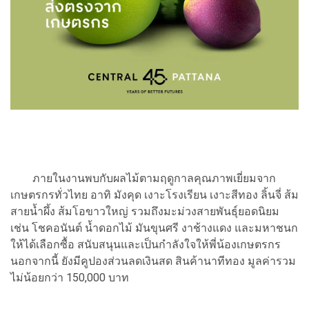
ภายในงานพบกับผลไม้ตามฤดูกาลคุณภาพเยี่ยมจาก
เกษตรกรทั่วไทย อาทิ มังคุด เงาะโรงเรียน เงาะสีทอง ลิ้นจี่ ส้ม
สายน้ำผึ้ง ส้มโอขาวใหญ่ รวมถึงมะม่วงสายพันธุ์ยอดนิยม
เช่น โชคอนันต์ น้ำดอกไม้ มันขุนศรี งาช้างแดง และมหาชนก
ให้ได้เลือกซื้อ สนับสนุนและเป็นกำลังใจให้พี่น้องเกษตรกร
นอกจากนี้ ยังมีคูปองส่วนลดเงินสด สินค้านาทีทอง มูลค่ารวม
ไม่น้อยกว่า 150,000 บาท