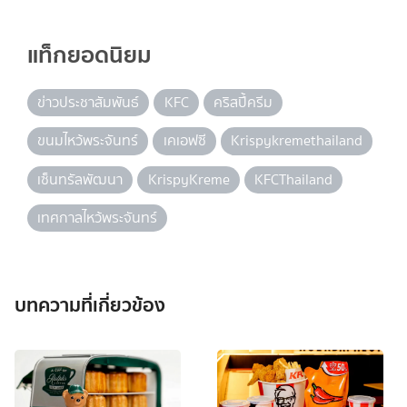
แท็กยอดนิยม
ข่าวประชาสัมพันธ์
KFC
คริสปี้ครีม
ขนมไหว้พระจันทร์
เคเอฟซี
Krispykremethailand
เซ็นทรัลพัฒนา
KrispyKreme
KFCThailand
เทศกาลไหว้พระจันทร์
บทความที่เกี่ยวข้อง