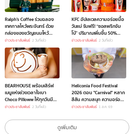
Ralph's Coffee ร่วมฉลอง
KFC อัปเลเวลความอร่อยมื้อ
เทศกาลไหว้พระจันทร์ ด้วย
วันแม่ รับฟรี! “ซอสพริกจัม
กล่องของขวัญขนมไหว้
โบ้” ปริมาณเพิ่มขึ้น 50%
พระจันทร์สุดพิเศษ
เพียงซื้อชุดบักเก็ตที่ร่วม
ข่าวประชาสัมพันธ์
2 วันที่แล้ว
ข่าวประชาสัมพันธ์
2 วันที่แล้ว
รายการราคา 349 บาทขึ้นไป
BEARHOUSE พร้อมเสิร์ฟ
Heliconia Food Festival
เมนูแห่งช่วงเวลาใจเบา
2026 ตอน "Carnival" หลาก
Choco Pilloww ให้ทุกวันมี
สีสัน ความสนุก ความอร่อย
“Soft Moment”
Celebrity Chef กว่า 70 ชีวิต
ข่าวประชาสัมพันธ์
2 วันที่แล้ว
ข่าวประชาสัมพันธ์
1 ส.ค. 69
ดูเพิ่มเติม