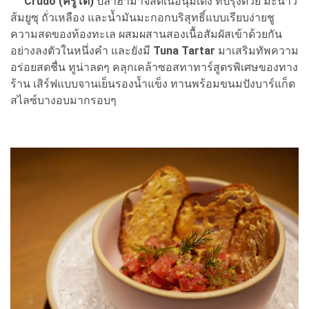
Crudo (ครูโด)
ปลาฮามาจิสดเนื้อนุ่มเด้ง ที่ปรุงด้วย มะนาว
ส้มยูซุ ถั่วเหลือง และน้ำมันมะกอกบริสุทธิ์แบบเรียบง่ายชู
ความสดของท้องทะเล ผสมผสานสองเนื้อสัมผัสเข้าด้วยกัน
อย่างลงตัวในหนึ่งคำ และยังมี
Tuna Tartar
มาเสริมทัพความ
อร่อยสดชื่น ทูน่าลดๆ คลุกเคล้าซอสทาทาร์สูตรพิเศษของทาง
ร้าน เสิร์ฟแบบจานเย็นรองน้ำแข็ง ทานพร้อมขนมปังบาร์แก็ต
สไลซ์บางอบมากรอบๆ