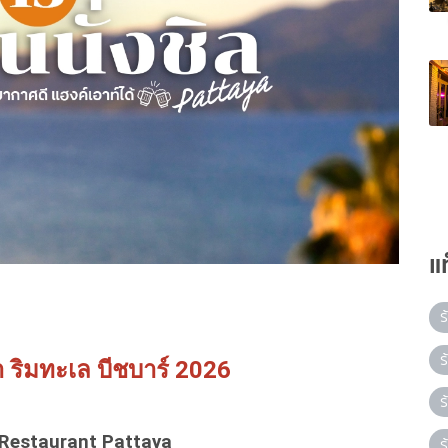
แ
ร
ร
ยา ริมทะเล บีชบาร์ 2026
ร
 Restaurant Pattaya
ร