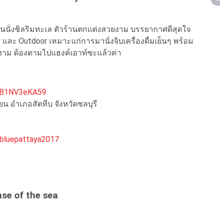
านนั่งชิลริมทะเล ตัวร้านตกแต่งสวยงาม บรรยากาศดีสุดใจ
และ Outdoor เหมาะแก่การมานั่งจิบเครื่องดื่มเย็นๆ พร้อม
งาม ต้องตามไปแฮงค์เอาท์ซะแล้วค่า
6sB1NV3eKA59
ยน อำเภอสัตหีบ จังหวัดชลบุรี
bluepattaya2017
nse of the sea