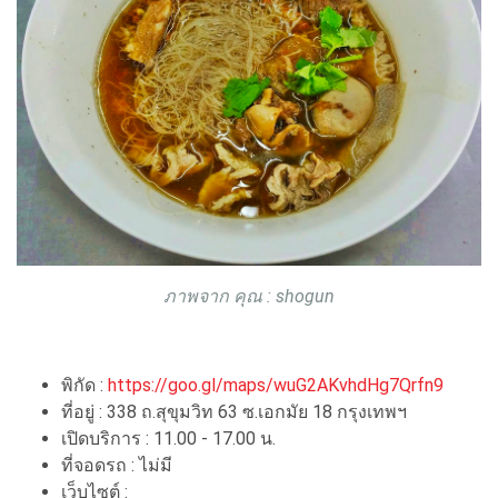
ภาพจาก คุณ : shogun
พิกัด :
https://goo.gl/maps/wuG2AKvhdHg7Qrfn9
ที่อยู่ : 338 ถ.สุขุมวิท 63 ซ.เอกมัย 18 กรุงเทพฯ
เปิดบริการ : 11.00 - 17.00 น.
ที่จอดรถ : ไม่มี
เว็บไซต์ :