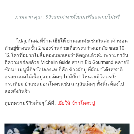
ภาพจาก คุณ : ริวิวเกมต่างๆทั้งเกมฟรีและเกมไม่ฟรี
ไปลุยกันต่อที่ร้าน
เฮียให้
ย่านเอกมัยเช่นกันค่ะ เค้าซ่อน
ตัวอยู่ข้างบนชั้น 2 ของร้านก๋วยเตี๋ยวระหว่างเอกมัย ซอย 10-
12 ใครที่อยากไปลิ้มลองบอกเลยว่าคิดถูกแล้วค่ะ เพราะการัน
ตีความอร่อยด้วย Michelin Guide สาขา Bib Gourmand หลายปี
ซ้อน ! เมนูที่ต้องไปลองเลยก็คือ ข้าวผัดปู ที่ผัดมาได้รสชาติ
อร่อย แถมได้เนื้อปูแบบเต็มๆ ไม่มีกั๊ก ! ไหนจะมีโคตรกั้ง
กระเทียม ยำแซลมอนโคตรแซ่บ เมนูลับเด็ดๆ ทั้งนั้น ต้องไป
ลองสั่งกันจ้า
ดูบทความรีวิวเต็มๆ ได้ที่ :
เฮียให้ ข้าวโคตรปู