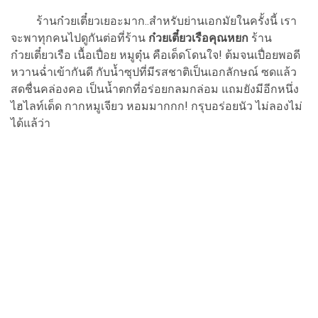
ร้านก๋วยเตี๋ยวเยอะมาก..สำหรับย่านเอกมัยในครั้งนี้ เรา
จะพาทุกคนไปดูกันต่อที่ร้าน
ก๋วยเตี๋ยวเรือคุณหยก
ร้าน
ก๋วยเตี๋ยวเรือ เนื้อเปื่อย หมูตุ๋น คือเด็ดโดนใจ! ต้มจนเปื่อยพอดี
หวานฉ่ำเข้ากันดี กับน้ำซุปที่มีรสชาติเป็นเอกลักษณ์ ซดแล้ว
สดชื่นคล่องคอ เป็นน้ำตกที่อร่อยกลมกล่อม แถมยังมีอีกหนึ่ง
ไฮไลท์เด็ด กากหมูเจียว หอมมากกก! กรุบอร่อยนัว ไม่ลองไม่
ได้แล้ว่า