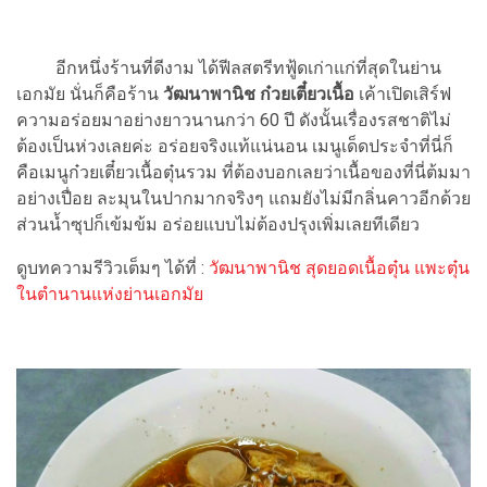
อีกหนึ่งร้านที่ดีงาม ได้ฟีลสตรีทฟู้ดเก่าแก่ที่สุดในย่าน
เอกมัย นั่นก็คือร้าน
วัฒนาพานิช ก๋วยเตี๋ยวเนื้อ
เค้าเปิดเสิร์ฟ
ความอร่อยมาอย่างยาวนานกว่า 60 ปี ดังนั้นเรื่องรสชาติไม่
ต้องเป็นห่วงเลยค่ะ อร่อยจริงแท้แน่นอน เมนูเด็ดประจำที่นี่ก็
คือเมนูก๋วยเตี๋ยวเนื้อตุ๋นรวม ที่ต้องบอกเลยว่าเนื้อของที่นี่ต้มมา
อย่างเปื่อย ละมุนในปากมากจริงๆ แถมยังไม่มีกลิ่นคาวอีกด้วย
ส่วนน้ำซุปก็เข้มข้ม อร่อยแบบไม่ต้องปรุงเพิ่มเลยทีเดียว
ดูบทความรีวิวเต็มๆ ได้ที่ :
วัฒนาพานิช สุดยอดเนื้อตุ๋น แพะตุ๋น
ในตำนานแห่งย่านเอกมัย