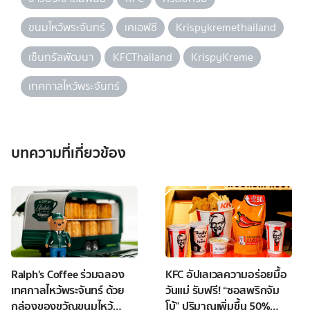
ขนมไหว้พระจันทร์
เคเอฟซี
Krispykremethailand
เซ็นทรัลพัฒนา
KFCThailand
KrispyKreme
เทศกาลไหว้พระจันทร์
บทความที่เกี่ยวข้อง
Ralph's Coffee ร่วมฉลอง
KFC อัปเลเวลความอร่อยมื้อ
เทศกาลไหว้พระจันทร์ ด้วย
วันแม่ รับฟรี! “ซอสพริกจัม
กล่องของขวัญขนมไหว้
โบ้” ปริมาณเพิ่มขึ้น 50%