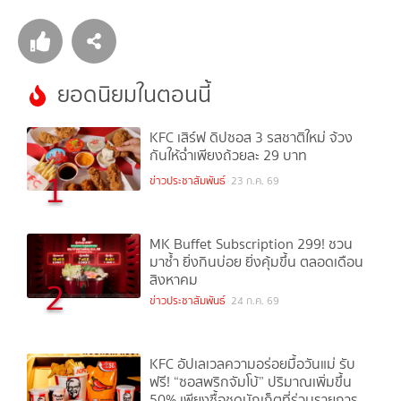
ยอดนิยมในตอนนี้
KFC เสิร์ฟ ดิปซอส 3 รสชาติใหม่ จ้วง
กันให้ฉ่ำเพียงถ้วยละ 29 บาท
1
ข่าวประชาสัมพันธ์
23 ก.ค. 69
MK Buffet Subscription 299! ชวน
มาซ้ำ ยิ่งกินบ่อย ยิ่งคุ้มขึ้น ตลอดเดือน
สิงหาคม
2
ข่าวประชาสัมพันธ์
24 ก.ค. 69
KFC อัปเลเวลความอร่อยมื้อวันแม่ รับ
ฟรี! “ซอสพริกจัมโบ้” ปริมาณเพิ่มขึ้น
50% เพียงซื้อชุดบักเก็ตที่ร่วมรายการ