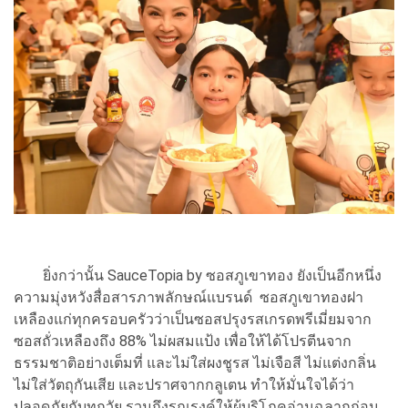
ยิ่งกว่านั้น SauceTopia by ซอสภูเขาทอง ยังเป็นอีกหนึ่ง
ความมุ่งหวังสื่อสารภาพลักษณ์แบรนด์ ซอสภูเขาทองฝา
เหลืองแก่ทุกครอบครัวว่าเป็นซอสปรุงรสเกรดพรีเมี่ยมจาก
ซอสถั่วเหลืองถึง 88%
ไม่ผสมแป้ง เพื่อให้ได้โปรตีนจาก
ธรรมชาติอย่างเต็มที่ และไม่ใส่ผงชูรส ไม่เจือสี ไม่แต่งกลิ่น
ไม่ใส่วัตถุกันเสีย และปราศจากกลูเตน ทำให้มั่นใจได้ว่า
ปลอดภัยกับทุกวัย รวมถึงรณรงค์ให้ผู้บริโภคอ่านฉลากก่อน