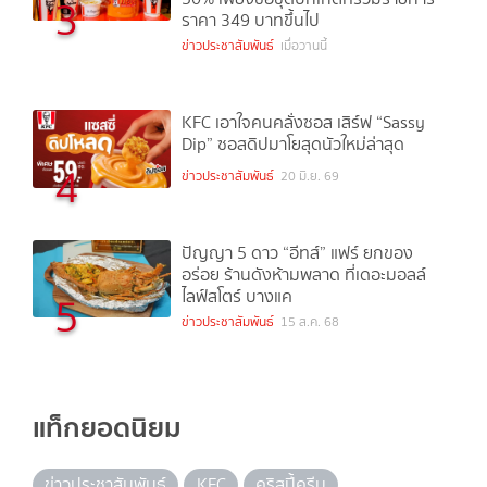
3
ราคา 349 บาทขึ้นไป
ข่าวประชาสัมพันธ์
เมื่อวานนี้
KFC เอาใจคนคลั่งซอส เสิร์ฟ “Sassy
Dip” ซอสดิปมาโยสุดนัวใหม่ล่าสุด
4
ข่าวประชาสัมพันธ์
20 มิ.ย. 69
ปัญญา 5 ดาว “อีทส์” แฟร์ ยกของ
อร่อย ร้านดังห้ามพลาด ที่เดอะมอลล์
ไลฟ์สโตร์ บางแค
5
ข่าวประชาสัมพันธ์
15 ส.ค. 68
แท็กยอดนิยม
ข่าวประชาสัมพันธ์
KFC
คริสปี้ครีม