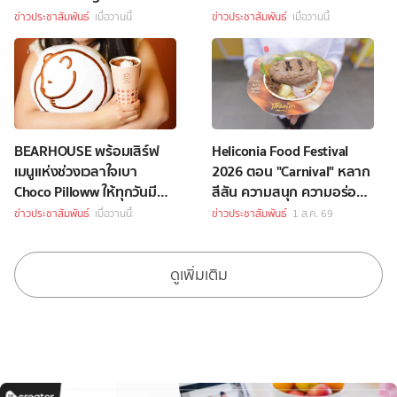
พระจันทร์สุดพิเศษ
เพียงซื้อชุดบักเก็ตที่ร่วม
ข่าวประชาสัมพันธ์
เมื่อวานนี้
ข่าวประชาสัมพันธ์
เมื่อวานนี้
รายการราคา 349 บาทขึ้นไป
BEARHOUSE พร้อมเสิร์ฟ
Heliconia Food Festival
เมนูแห่งช่วงเวลาใจเบา
2026 ตอน "Carnival" หลาก
Choco Pilloww ให้ทุกวันมี
สีสัน ความสนุก ความอร่อย
“Soft Moment”
Celebrity Chef กว่า 70 ชีวิต
ข่าวประชาสัมพันธ์
เมื่อวานนี้
ข่าวประชาสัมพันธ์
1 ส.ค. 69
ดูเพิ่มเติม