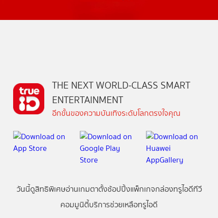
THE NEXT WORLD-CLASS SMART
ENTERTAINMENT
อีกขั้นของความบันเทิงระดับโลกตรงใจคุณ
วันนี้
ดู
สิทธิพิเศษ
อ่าน
เกม
ตาตั้ง
ช้อปปิ้ง
แพ็กเกจ
กล่องทรูไอดีทีวี
คอมมูนิตี้
บริการช่วยเหลือทรูไอดี