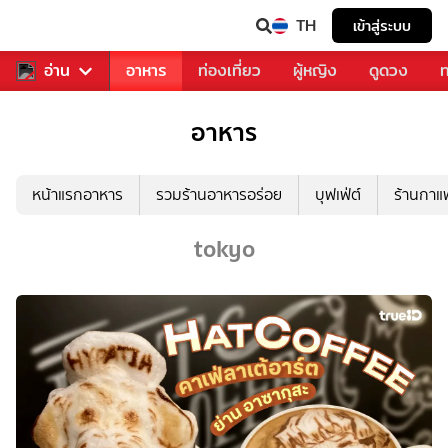
TH
เข้าสู่ระบบ
สารวงการเพลง
อ่าน
อาหาร
ท่องเที่ยว
ผู้หญิง
ดูดวง
ท
อาหาร
หน้าแรกอาหาร
รวมร้านอาหารอร่อย
บุฟเฟ่ต์
ร้านกา
tokyo