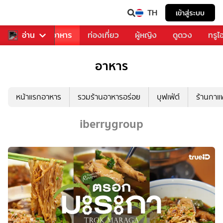
TH
เข้าสู่ระบบ
วงการเพลง
อ่าน
อาหาร
ท่องเที่ยว
ผู้หญิง
ดูดวง
ทรูไ
อาหาร
หน้าแรกอาหาร
รวมร้านอาหารอร่อย
บุฟเฟ่ต์
ร้านกา
iberrygroup