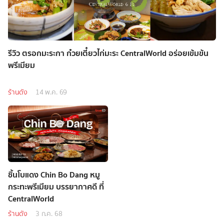
รีวิว ตรอกมะระกา ก๋วยเตี๋ยวไก่มะระ CentralWorld อร่อยเข้มข้น
พรีเมียม
ร้านดัง
14 พ.ค. 69
ชิ้นโบแดง Chin Bo Dang หมู
กระทะพรีเมียม บรรยากาศดี ที่
CentralWorld
ร้านดัง
3 ก.ค. 68