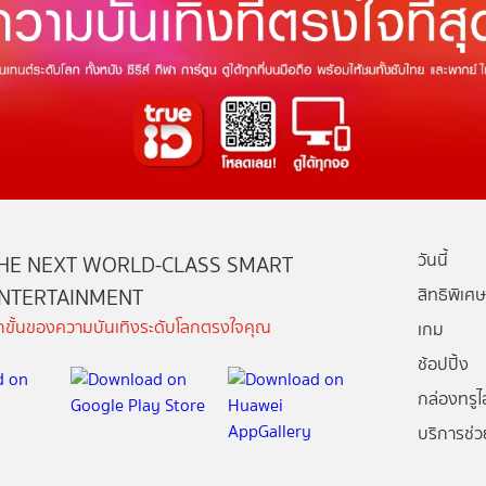
วันนี้
HE NEXT WORLD-CLASS SMART
NTERTAINMENT
สิทธิพิเศษ
ีกขั้นของความบันเทิงระดับโลกตรงใจคุณ
เกม
ช้อปปิ้ง
กล่องทรูไอ
บริการช่ว