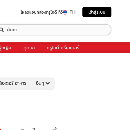
TH
เข้าสู่ระบบ
โหลดแอป
กล่องทรูไอดี ทีวี
ผู้หญิง
ดูดวง
ทรูไอดี ครีเอเตอร์
ีเอเตอร์ อาหาร
อื่นๆ