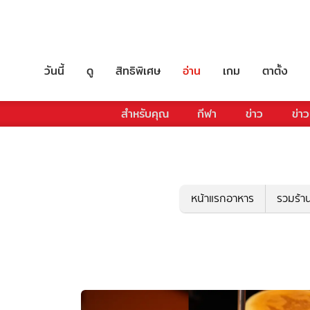
วันนี้
ดู
สิทธิพิเศษ
อ่าน
เกม
ตาตั้ง
สำหรับคุณ
กีฬา
ข่าว
ข่าว
หน้าแรกอาหาร
รวมร้า