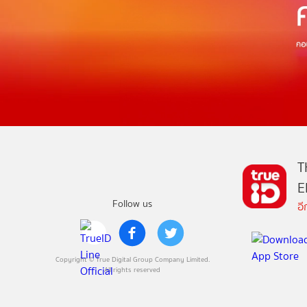
T
E
Follow us
อ
Copyright © True Digital Group Company Limited.
All rights reserved