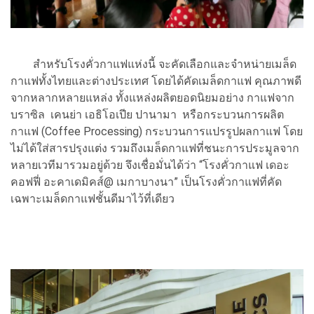
สำหรับโรงคั่วกาแฟแห่งนี้ จะคัดเลือกและจำหน่ายเมล็ด
กาแฟทั้งไทยและต่างประเทศ โดยได้คัดเมล็ดกาแฟ คุณภาพดี
จากหลากหลายแหล่ง ทั้งแหล่งผลิตยอดนิยมอย่าง กาแฟจาก
บราซิล เคนย่า เอธิโอเปีย ปานามา หรือกระบวนการผลิต
กาแฟ (Coffee Processing) กระบวนการแปรรูปผลกาแฟ โดย
ไม่ได้ใส่สารปรุงแต่ง รวมถึงเมล็ดกาแฟที่ชนะการประมูลจาก
หลายเวทีมารวมอยู่ด้วย จึงเชื่อมั่นได้ว่า “โรงคั่วกาแฟ เดอะ
คอฟฟี่ อะคาเดมิคส์@ เมกาบางนา” เป็นโรงคั่วกาแฟที่คัด
เฉพาะเมล็ดกาแฟชั้นดีมาไว้ที่เดียว