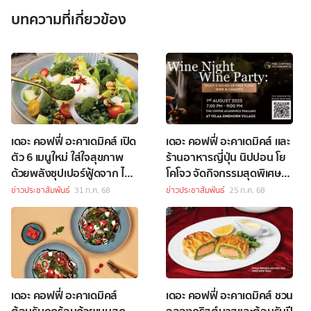
บทความที่เกี่ยวข้อง
เดอะ คอฟฟี่ อะคาเดมิคส์ เปิด
เดอะ คอฟฟี่ อะคาเดมิคส์ เเละ
ตัว 6 เมนูใหม่ ใส่ใจสุขภาพ
ร้านอาหารญี่ปุ่น นิปปอน โย
ด้วยพลังซุปเปอร์ฟู้ดจาก ไข่
โคโจว จัดกิจกรรมสุดพิเศษ
ผำ
ตอบโจทย์คนรักเครื่องดื่ม
ข่าวประชาสัมพันธ์
31 ก.ค. 68
ข่าวประชาสัมพันธ์
25 ก.ค. 68
เดอะ คอฟฟี่ อะคาเดมิคส์
เดอะ คอฟฟี่ อะคาเดมิคส์ ชวน