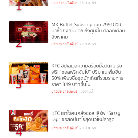
1
ข่าวประชาสัมพันธ์
23 ก.ค. 69
MK Buffet Subscription 299! ชวน
มาซ้ำ ยิ่งกินบ่อย ยิ่งคุ้มขึ้น ตลอดเดือน
สิงหาคม
2
ข่าวประชาสัมพันธ์
24 ก.ค. 69
KFC อัปเลเวลความอร่อยมื้อวันแม่ รับ
ฟรี! “ซอสพริกจัมโบ้” ปริมาณเพิ่มขึ้น
50% เพียงซื้อชุดบักเก็ตที่ร่วมรายการ
3
ราคา 349 บาทขึ้นไป
ข่าวประชาสัมพันธ์
เมื่อวานนี้
KFC เอาใจคนคลั่งซอส เสิร์ฟ “Sassy
Dip” ซอสดิปมาโยสุดนัวใหม่ล่าสุด
4
ข่าวประชาสัมพันธ์
20 มิ.ย. 69