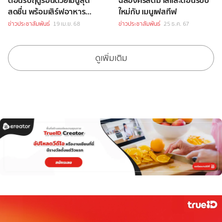
ต้อนรับฤดูร้อนด้วยเมนูสุด
ฉลองคริสต์มาสและต้อนรับปี
สดชื่น พร้อมเสิร์ฟอาหาร
ใหม่กับ เมนูเฟสทีฟ
เอาใจสายเฮลตี้
ข่าวประชาสัมพันธ์
19 เม.ย. 68
ข่าวประชาสัมพันธ์
25 ธ.ค. 67
ดูเพิ่มเติม