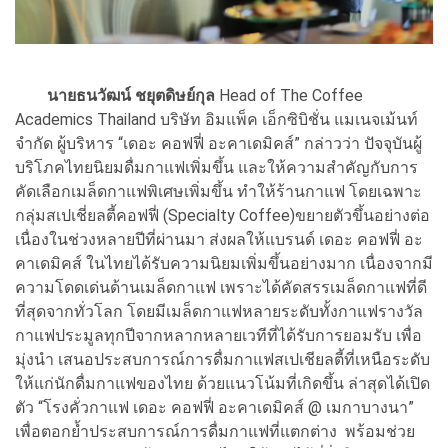
นายธนวัฒน์ ชยุตดิษย์กุล
Head of The Coffee
Academics Thailand บริษัท อิมแพ็ค เอ็กซิบิชั่น แมเนจเม้นท์
จำกัด ผู้บริหาร “เดอะ คอฟฟี่ อะคาเดมิคส์” กล่าวว่า ปัจจุบันผู้
บริโภคไทยนิยมดื่มกาแฟเพิ่มขึ้น และให้ความสำคัญกับการ
คัดเลือกเมล็ดกาแฟพิเศษเพิ่มขึ้น ทำให้ร้านกาแฟ โดยเฉพาะ
กลุ่มสเปเชี่ยลตี้คอฟฟี่ (Specialty Coffee)ขยายตัวขึ้นอย่างต่อ
เนื่องในช่วงหลายปีที่ผ่านมา ส่งผลให้แบรนด์ เดอะ คอฟฟี่ อะ
คาเดมิคส์ ในไทยได้รับความนิยมเพิ่มขึ้นอย่างมาก เนื่องจากมี
ความโดดเด่นด้านเมล็ดกาแฟ เพราะได้คัดสรรเมล็ดกาแฟที่ดี
ที่สุดจากทั่วโลก โดยมีเมล็ดกาแฟหลายระดับทั้งกาแฟรางวัล
กาแฟประมูลทุกปีจากหลากหลายเวทีที่ได้รับการยอมรับ เพื่อ
มุ่งนำ เสนอประสบการณ์การดื่มกาแฟสเปเชียลตี้ที่เหนือระดับ
ให้แก่นักดื่มกาแฟของไทย ด้วยแนวโน้มที่เกิดขึ้น ล่าสุดได้เปิด
ตัว “โรงคั่วกาแฟ เดอะ คอฟฟี่ อะคาเดมิคส์ @ เมกาบางนา”
เพื่อตอกย้ำประสบการณ์การดื่มกาแฟที่แตกต่าง พร้อมช่วย