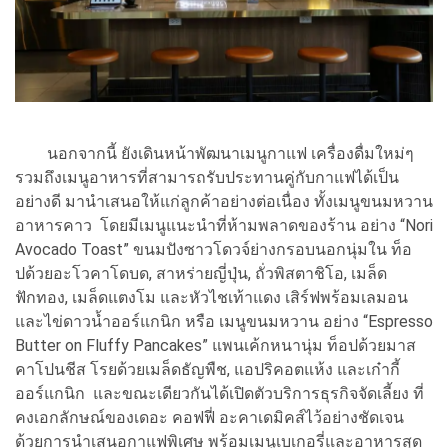
นอกจากนี้ ยังเดินหน้าพัฒนาเมนูกาแฟ เครื่องดื่มใหม่ๆ
รวมถึงเมนูอาหารที่สามารถรับประทานคู่กับกาแฟได้เป็น
อย่างดี มานำเสนอให้แก่ลูกค้าอย่างต่อเนื่อง ทั้งเมนูขนมหวาน
อาหารคาว โดยมีเมนูแนะนำที่ห้ามพลาดของร้าน อย่าง “Nori
Avocado Toast” ขนมปังซาวโดวจ์ย่างกรอบนอกนุ่มใน ท็อ
ปด้วยอะโวคาโดบด, สาหร่ายญี่ปุ่น, ถั่วพิสตาชิโอ, เมล็ด
ฟักทอง, เมล็ดแตงโม และหัวไชเท้าแดง เสิร์ฟพร้อมเลมอน
และไข่ดาวน้ำออร์แกนิก หรือ เมนูขนมหวาน อย่าง “Espresso
Butter on Fluffy Pancakes” แพนเค้กหนานุ่ม ท็อปด้วยมาส
คาโปนชีส โรยด้วยเมล็ดธัญพืช, แอปริคอตแห้ง และเก๋ากี้
ออร์แกนิก และขณะเดียวกันได้เปิดตัวบริการธุรกิจจัดเลี้ยง ที่
คงเอกลักษณ์ของเดอะ คอฟฟี่ อะคาเดมิคส์ไว้อย่างชัดเจน
ด้วยการนำเสนอกาแฟพิเศษ พร้อมเมนูเบเกอรี่และอาหารสุด