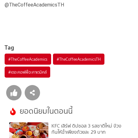
@TheCoffeeAcademicsTH
Tag
#
TheCoffeeAcademics
#
TheCoffeeAcademicsTH
#
เดอะคอฟฟี่อะคาเดมิคส์
ยอดนิยมในตอนนี้
KFC เสิร์ฟ ดิปซอส 3 รสชาติใหม่ จ้วง
กันให้ฉ่ำเพียงถ้วยละ 29 บาท