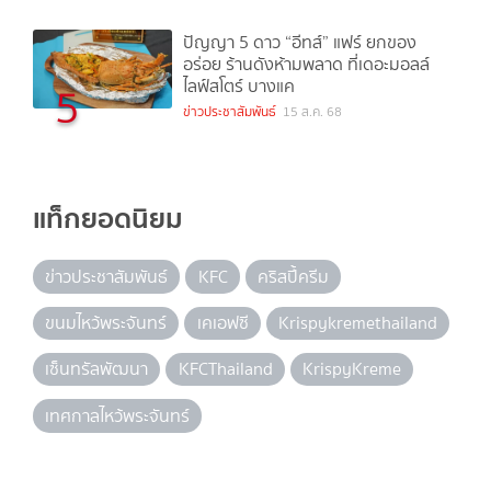
ปัญญา 5 ดาว “อีทส์” แฟร์ ยกของ
อร่อย ร้านดังห้ามพลาด ที่เดอะมอลล์
ไลฟ์สโตร์ บางแค
5
ข่าวประชาสัมพันธ์
15 ส.ค. 68
แท็กยอดนิยม
ข่าวประชาสัมพันธ์
KFC
คริสปี้ครีม
ขนมไหว้พระจันทร์
เคเอฟซี
Krispykremethailand
เซ็นทรัลพัฒนา
KFCThailand
KrispyKreme
เทศกาลไหว้พระจันทร์