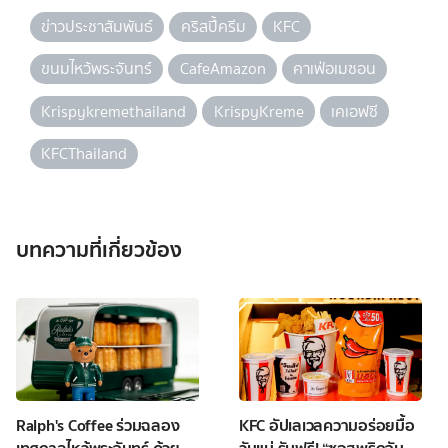
ข่าวประชาสัมพันธ์
คริสปี้ครีม
KFC
ขนมไหว้พระจันทร์
CafeAmazon
คาเฟ่อเมซอน
Krispykremethailand
KrispyKreme
เคเอฟซี
KFCThailand
บทความที่เกี่ยวข้อง
Ralph's Coffee ร่วมฉลอง
KFC อัปเลเวลความอร่อยมื้อ