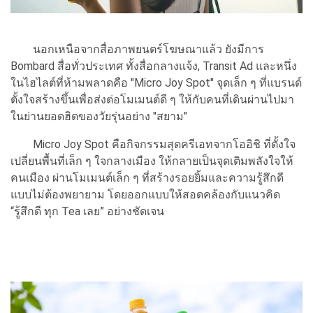
นอกเหนือจากสื่อภาพยนตร์โฆษณาแล้ว ยังมีการ
Bombard สื่อทั่วประเทศ ทั้งสื่อกลางแจ้ง, Transit Ad และหนึ่ง
ในไฮไลต์ที่ห้ามพลาดคือ "Micro Joy Spot" จุดเล็ก ๆ ที่แบรนด์
ตั้งใจสร้างขึ้นเพื่อส่งต่อโมเมนต์ดี ๆ ให้กับคนที่เดินผ่านไปมา
ในย่านยอดฮิตของวัยรุ่นอย่าง "สยาม"
Micro Joy Spot คือกิจกรรมสุดครีเอทจากโออิชิ ที่ตั้งใจ
เปลี่ยนพื้นที่เล็ก ๆ ใจกลางเมือง ให้กลายเป็นจุดเติมพลังใจให้
คนเมือง ผ่านโมเมนต์เล็ก ๆ ที่สร้างรอยยิ้มและความรู้สึกดี
แบบไม่ต้องพยายาม โดยออกแบบให้สอดคล้องกับแนวคิด
“รู้สึกดี ทุก Tea เลย” อย่างชัดเจน