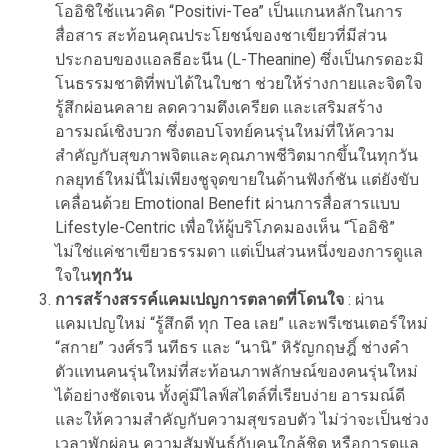
โออิชิใช้แนวคิด “Positivi-Tea” เป็นแกนหลักในการ
สื่อสาร สะท้อนคุณประโยชน์ของชาเขียวที่มีส่วน
ประกอบของแอลธีอะนีน (L-Theanine) ซึ่งเป็นกรดอะมิ
โนธรรมชาติที่พบได้ในใบชา ช่วยให้ร่างกายและจิตใจ
รู้สึกผ่อนคลาย ลดความตึงเครียด และเสริมสร้าง
อารมณ์เชิงบวก ซึ่งตอบโจทย์คนรุ่นใหม่ที่ให้ความ
สำคัญกับสุขภาพจิตและคุณภาพชีวิตมากขึ้นในทุกวัน
กลยุทธ์ใหม่นี้ไม่เพียงชูจุดขายในด้านฟังก์ชัน แต่ยังขับ
เคลื่อนด้วย Emotional Benefit ผ่านการสื่อสารแบบ
Lifestyle-Centric เพื่อให้ผู้บริโภคมองเห็น “โออิชิ”
ไม่ใช่แค่ชาเขียวธรรมดา แต่เป็นส่วนหนึ่งของการดูแล
ใจใน
ทุกวัน
การสร้างสรรค์แคมเปญการตลาดที่โดนใจ
: ผ่าน
แคมเปญใหม่ “รู้สึกดี ทุก Tea เลย” และพรีเซนเตอร์ใหม่
“สกาย” วงศ์รวี นทีธร และ “นานิ” หิรัญกฤษฎิ์ ช่างคำ
ตัวแทนคนรุ่นใหม่ที่สะท้อนภาพลักษณ์ของคนรุ่นใหม่
ได้อย่างชัดเจน ทั้งคู่มีไลฟ์สไตล์ที่เรียบง่าย อารมณ์ดี
และให้ความสำคัญกับความสุขรอบตัว ไม่ว่าจะเป็นช่วง
เวลาพักผ่อน ความสัมพันธ์กับคนใกล้ชิด หรือการดูแล