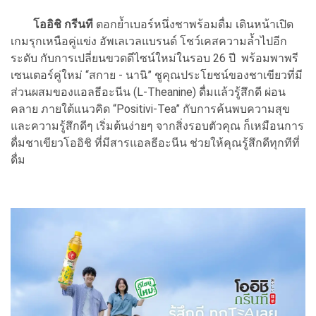
โออิชิ กรีนที
ตอกย้ำเบอร์หนึ่งชาพร้อมดื่ม เดินหน้าเปิด
เกมรุกเหนือคู่แข่ง อัพเลเวลแบรนด์ โชว์เคสความล้ำไปอีก
ระดับ กับการเปลี่ยนขวดดีไซน์ใหม่ในรอบ 26 ปี พร้อมพาพรี
เซนเตอร์คู่ใหม่ “สกาย - นานิ” ชูคุณประโยชน์ของชาเขียวที่มี
ส่วนผสมของแอลธีอะนีน (L-Theanine) ดื่มแล้วรู้สึกดี ผ่อน
คลาย ภายใต้แนวคิด “Positivi-Tea” กับการค้นพบความสุข
และความรู้สึกดีๆ เริ่มต้นง่ายๆ จากสิ่งรอบตัวคุณ ก็เหมือนการ
ดื่มชาเขียวโออิชิ ที่มีสารแอลธีอะนีน ช่วยให้คุณรู้สึกดีทุกทีที่
ดื่ม