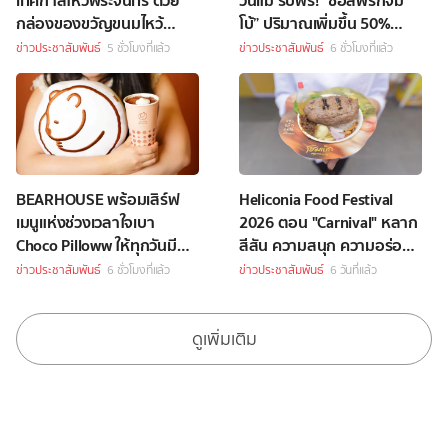
เทศกาลไหว้พระจันทร์ ด้วย
วันแม่ รับฟรี! “ซอสพริกจัม
กล่องของขวัญขนมไหว้
โบ้” ปริมาณเพิ่มขึ้น 50%
พระจันทร์สุดพิเศษ
เพียงซื้อชุดบักเก็ตที่ร่วม
ข่าวประชาสัมพันธ์
5 ชั่วโมงที่แล้ว
ข่าวประชาสัมพันธ์
6 ชั่วโมงที่แล้ว
รายการราคา 349 บาทขึ้นไป
BEARHOUSE พร้อมเสิร์ฟ
Heliconia Food Festival
เมนูแห่งช่วงเวลาใจเบา
2026 ตอน "Carnival" หลาก
Choco Pilloww ให้ทุกวันมี
สีสัน ความสนุก ความอร่อย
“Soft Moment”
Celebrity Chef กว่า 70 ชีวิต
ข่าวประชาสัมพันธ์
6 ชั่วโมงที่แล้ว
ข่าวประชาสัมพันธ์
6 วันที่แล้ว
ดูเพิ่มเติม