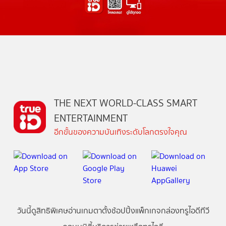
THE NEXT WORLD-CLASS SMART
ENTERTAINMENT
อีกขั้นของความบันเทิงระดับโลกตรงใจคุณ
วันนี้
ดู
สิทธิพิเศษ
อ่าน
เกม
ตาตั้ง
ช้อปปิ้ง
แพ็กเกจ
กล่องทรูไอดีทีวี