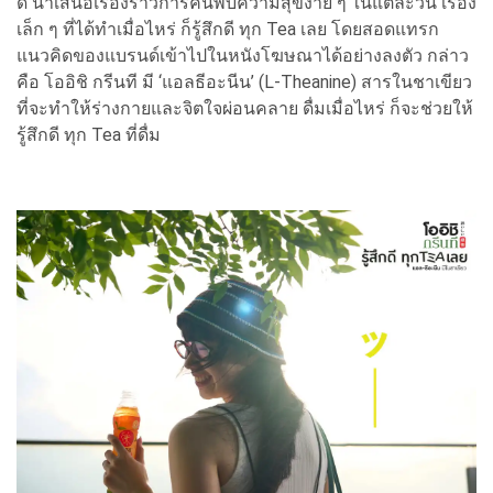
ดี นำเสนอเรื่องราวการค้นพบความสุขง่าย ๆ ในแต่ละวัน เรื่อง
เล็ก ๆ ที่ได้ทำเมื่อไหร่ ก็รู้สึกดี ทุก Tea เลย โดยสอดแทรก
แนวคิดของแบรนด์เข้าไปในหนังโฆษณาได้อย่างลงตัว กล่าว
คือ โออิชิ กรีนที มี ‘แอลธีอะนีน’ (L-Theanine) สารในชาเขียว
ที่จะทำให้ร่างกายและจิตใจผ่อนคลาย ดื่มเมื่อไหร่ ก็จะช่วยให้
รู้สึกดี ทุก Tea ที่ดื่ม