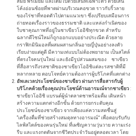
สมัย พรีเมียม และเต็มไปด้วยเสน่ห์เฉพาะตัว ด้วยเส้น
โค้งอ่อนช้อยที่พาดผ่านบริเวณคอขวด ราวกับริ้วลาย
ของไร่ชาที่ทอดตัวไปตามแนวเขา ซึ่งเปรียบเสมือนการ
ถ่ายทอดเรื่องราวของธรรมชาติ และแหล่งกำเนิดของ
ใบชาคุณภาพที่อยู่ในชาเขียวโออิชิทุกขวด สำหรับ
ฉลากดีไซน์ใหม่ก็ถูกออกแบบอย่างประณีต ด้วยลาย
กราฟิกมินิมอลที่ผสมผสานกลิ่นอายญี่ปุ่นอย่างลงตัว
เรียบง่ายแต่ดูดี มีความเท่แบบไม่ต้องพยายาม เป็นสไตล์
ที่ตรงใจคนรุ่นใหม่ และยังมีรูปส่วนผสมของ ชาเขียว
ที่สื่อสารถึงรสชาติของชาเขียวโออิชิแต่ละรสชาติที่มี
หลากหลาย ตอบโจทย์ความต้องการผู้บริโภคที่แตกต่าง
อัพเลเวลประโยชน์ของชาเขียว ผ่านการสื่อสารกับผู้
บริโภคด้วยเรื่องคุณประโยชน์ด้านอารมณ์
จากชาเขียว
:
ชาเขียวโออิชิ แบรนด์ผู้นำตลาดชาพร้อมดื่ม เดินหน้า
สร้างความแตกต่างอีกขั้น ด้วยการยกระดับคุณ
ประโยชน์ของชาเขียว จากเพียงแค่ความสดชื่นสู่
“เครื่องดื่มที่ช่วยสร้างสมดุลทางอารมณ์” เพื่อตอบรับกับ
ไลฟ์สไตล์ของคนรุ่นใหม่ ที่เผชิญความวุ่นวาย ความเร่ง
รีบ และแรงกดดันจากชีวิตประจำวันอยู่ตลอดเวลา โดย