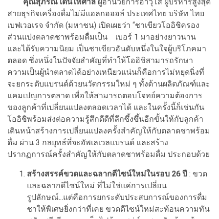
คุณสุภรณ์ เด่นไพศาล
ผู้อำนวยการอาวุโส ผู้บริหารสูงสุด
สายธุรกิจเครื่องดื่มไม่มีแอลกอฮอล์ ประเทศไทย บริษัท ไทย
เบฟเวอเรจ จำกัด (มหาชน) เปิดเผยว่า “ชาเขียวโออิชิครอง
ส่วนแบ่งตลาดชาพร้อมดื่มเป็น เบอร์ 1 มาอย่างยาวนาน
และได้รับความนิยม เป็นชาเขียวอันดับหนึ่งในใจผู้บริโภคมา
ตลอด ซึ่งหนึ่งในปัจจัยสำคัญที่ทำให้โออิชิสามารถรักษา
ความเป็นผู้นำตลาดได้อย่างเหนียวแน่นก็คือการไม่หยุดนิ่งที่
จะยกระดับแบรนด์ด้วยนวัตกรรมใหม่ ๆ ทั้งด้านผลิตภัณฑ์และ
แคมเปญการตลาด เพื่อให้สามารถตอบโจทย์ความต้องการ
ของลูกค้าที่เปลี่ยนแปลงตลอดเวลาได้ และในครั้งนี้ก็เช่นกัน
โออิชิพร้อมส่งต่อความรู้สึกดีดีที่ลึกซึ้งขึ้นอีกขั้นให้กับลูกค้า
เดินหน้าสร้างการเปลี่ยนแปลงครั้งสำคัญให้กับตลาดชาพร้อม
ดื่ม ผ่าน 3 กลยุทธ์ที่จะอัพเลเวลแบรนด์ และสร้าง
ปรากฏการณ์ครั้งสำคัญให้กับตลาดชาพร้อมดื่ม ประกอบด้วย
สร้างสรรค์ขวดและฉลากดีไซน์ใหม่ในรอบ 26 ปี
: ขวด
และฉลากดีไซน์ใหม่ ที่ไม่ใช่แค่การเปลี่ยน
รูปลักษณ์...แต่คือการยกระดับประสบการณ์ของการดื่ม
ชาให้พิเศษยิ่งกว่าที่เคย ขวดดีไซน์ใหม่สะท้อนความทัน