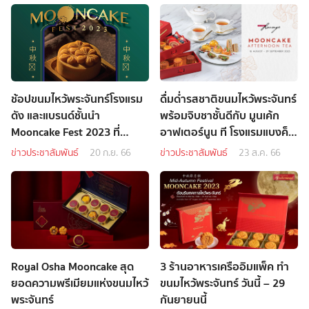
ช้อปขนมไหว้พระจันทร์โรงแรม
ดื่มด่ำรสชาติขนมไหว้พระจันทร์
ดัง และแบรนด์ชั้นนำ
พร้อมจิบชาชั้นดีกับ มูนเค้ก
Mooncake Fest 2023 ที่
อาฟเตอร์นูน ที โรงแรมแบงค็
เซ็นทรัล
อก แมริออท มาร์คีส์ ควีนส์
ข่าวประชาสัมพันธ์
20 ก.ย. 66
ข่าวประชาสัมพันธ์
23 ส.ค. 66
ปาร์ค
Royal Osha Mooncake สุด
3 ร้านอาหารเครืออิมแพ็ค ทำ
ยอดความพรีเมียมแห่งขนมไหว้
ขนมไหว้พระจันทร์ วันนี้ – 29
พระจันทร์
กันยายนนี้