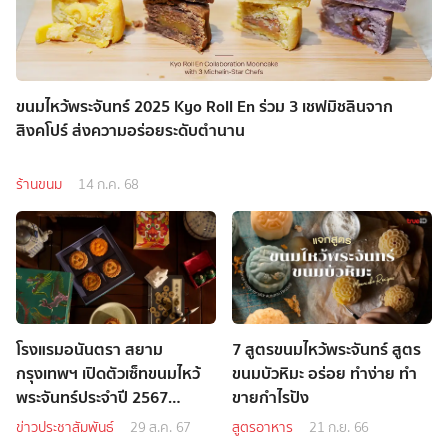
ขนมไหว้พระจันทร์ 2025 Kyo Roll En ร่วม 3 เชฟมิชลินจาก
สิงคโปร์ ส่งความอร่อยระดับตำนาน
ร้านขนม
14 ก.ค. 68
โรงแรมอนันตรา สยาม
7 สูตรขนมไหว้พระจันทร์ สูตร
กรุงเทพฯ เปิดตัวเซ็ทขนมไหว้
ขนมบัวหิมะ อร่อย ทำง่าย ทำ
พระจันทร์ประจำปี 2567
ขายกำไรปัง
EMPEROR COLLECTION
ข่าวประชาสัมพันธ์
29 ส.ค. 67
สูตรอาหาร
21 ก.ย. 66