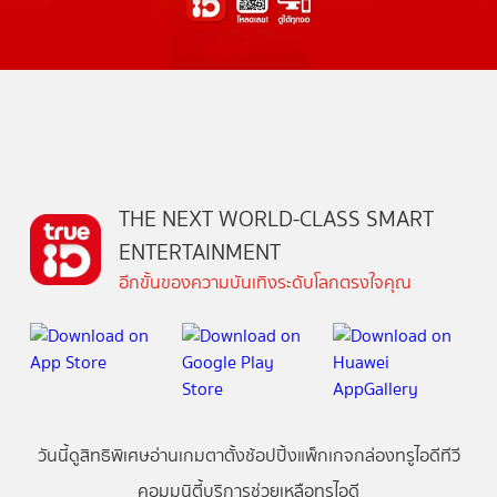
THE NEXT WORLD-CLASS SMART
ENTERTAINMENT
อีกขั้นของความบันเทิงระดับโลกตรงใจคุณ
วันนี้
ดู
สิทธิพิเศษ
อ่าน
เกม
ตาตั้ง
ช้อปปิ้ง
แพ็กเกจ
กล่องทรูไอดีทีวี
คอมมูนิตี้
บริการช่วยเหลือทรูไอดี