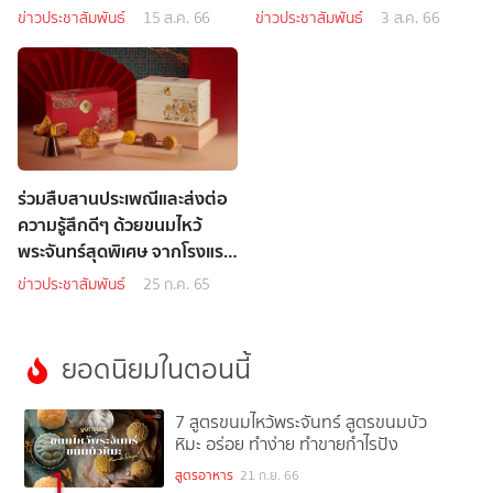
ข่าวประชาสัมพันธ์
15 ส.ค. 66
ข่าวประชาสัมพันธ์
3 ส.ค. 66
ร่วมสืบสานประเพณีและส่งต่อ
ความรู้สึกดีๆ ด้วยขนมไหว้
พระจันทร์สุดพิเศษ จากโรงแรม
แบงค็อก แมริออท มาร์คีส์ ควีน
ข่าวประชาสัมพันธ์
25 ก.ค. 65
ส์ปาร์ค
ยอดนิยมในตอนนี้
7 สูตรขนมไหว้พระจันทร์ สูตรขนมบัว
หิมะ อร่อย ทำง่าย ทำขายกำไรปัง
1
สูตรอาหาร
21 ก.ย. 66