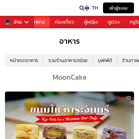
TH
เข้าสู่ระบบ
วงการเพลง
อ่าน
อาหาร
ท่องเที่ยว
ผู้หญิง
ดูดวง
ทรูไ
อาหาร
หน้าแรกอาหาร
รวมร้านอาหารอร่อย
บุฟเฟ่ต์
ร้านกา
MoonCake