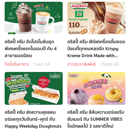
คริสปี้ ครีม จัดโปรโมชันสุด
คริสปี้ ครีม เสิร์ฟเครื่องดื่มยอด
พิเศษครั้งแรกในรอบปี กับ 4
นิยมที่ทุกคนหลงรัก Krispy
สาขายอดนิยม
Kreme Drink Made with
MILO®
โปรโมชั่นอาหาร
5 พ.ค. 69
ข่าวประชาสัมพันธ์
29 เม.ย. 69
คริสปี้ ครีม ส่งความสุขแสน
คริสปี้ ครีม สีสันความอร่อยรับ
อร่อยทุกวันจันทร์–ศุกร์ กับ
ซัมเมอร์ กับ SUMMER VIBES
Happy Weekday Doughnuts
โดนัทผลไม้ 3 รสชาติใหม่