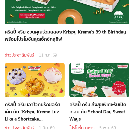
คริสปี้ ครีม ชวนคุณร่วมฉลอง Krispy Kreme's 89 th Birthday
พร้อมโปรโมชันสุดเอ็กซ์คลูซีฟ
ข่าวประชาสัมพันธ์
11 ก.ค. 69
คริสปี้ ครีม เอาใจคนรักชอร์ต
คริสปี้ ครีม ส่งสุขพิเศษรับเปิด
เค้ก กับ “Krispy Kreme Luv
เทอม กับ School Day Sweet
Like a Shortcake
Ways
Doughnuts”
ข่าวประชาสัมพันธ์
1 มิ.ย. 69
โปรโมชั่นอาหาร
5 พ.ค. 69