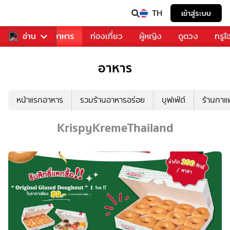
TH
เข้าสู่ระบบ
วงการเพลง
อ่าน
อาหาร
ท่องเที่ยว
ผู้หญิง
ดูดวง
ทรูไ
อาหาร
หน้าแรกอาหาร
รวมร้านอาหารอร่อย
บุฟเฟ่ต์
ร้านกา
KrispyKremeThailand