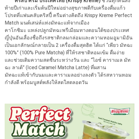
คริสปี้ ครีม ประเทศไทย (Krispy Kreme)
ชวนทุกคนส่ง
ท้ายปีเก่าและเริ่มต้นปีใหม่อย่างสุขภาพดีกับเครื่องดื่มแก้ว
โปรดที่แฟนคลับคริสปี้ ครีมต่างคิดถึง Krispy Kreme Perfect
Match มนต์เสน่ห์แห่งมัทฉะแท้จากเมือง
คาโกชิมะ แหล่งปลูกมัทฉะพรีเมียมทางตอนใต้ของประเทศ
ญี่ปุ่นอันเลื่องชื่อถึงรสชาติกลมกล่อมและความหอมอูมามิอัน
เป็นเอกลักษณ์กลายเป็น 2 เครื่องดื่มสุดฮิต ได้แก่ “เพียว มัทฉะ
100%” (100% Pure Matcha) ที่ให้รสชาติหอมเข้ม ดื่มง่าย
และช่วยเติมความสดชื่นระหว่างวัน และ “ไอซ์ คาราเมล มัท
ฉะ ลาเต้” (Iced Caramel Matcha Latte) ที่ผสาน
มัทฉะแท้เข้ากับนมและคาราเมลอย่างลงตัว ได้รสหวานหอม
กำลังดี พร้อมบูสต์พลังให้สดใสตลอดวัน