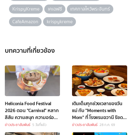
KrispyKreme
เคเอฟซี
เทศกาลไหว้พระจันทร์
CafeAmazon
krispykreme
บทความที่เกี่ยวข้อง
Heliconia Food Festival
เติมเต็มทุกช่วงเวลาของวัน
2026 ตอน "Carnival" หลาก
แม่ กับ "Moments with
สีสัน ความสนุก ความอร่อย
Mom" ที่ โรงแรมอวานี รัชดา
Celebrity Chef กว่า 70 ชีวิต
กรุงเทพฯ
ข่าวประชาสัมพันธ์
5 วันที่แล้ว
ข่าวประชาสัมพันธ์
28 ก.ค. 69