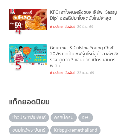
KFC เอาใจคนคลั่งซอส เสิร์ฟ “Sassy
Dip” ซอสดิปมาโยสุดนัวใหม่ล่าสุด
4
ข่าวประชาสัมพันธ์
20 มิ.ย. 69
Gourmet & Cuisine Young Chef
2026 เวทีปั้นเชฟรุ่นใหม่สู่มืออาชีพ ชิง
รางวัลกว่า 3 แสนบาท เปิดรับสมัคร
5
พ.ค.นี้
ข่าวประชาสัมพันธ์
22 เม.ย. 69
แท็กยอดนิยม
ข่าวประชาสัมพันธ์
คริสปี้ครีม
KFC
ขนมไหว้พระจันทร์
Krispykremethailand