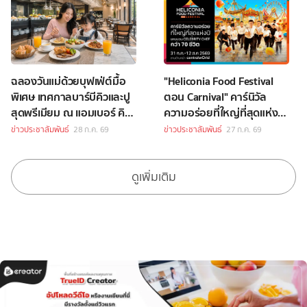
ฉลองวันแม่ด้วยบุฟเฟ่ต์มื้อ
"Heliconia Food Festival
พิเศษ เทศกาลบาร์บีคิวและปู
ตอน Carnival" คาร์นิวัล
สุดพรีเมียม ณ แอมเบอร์ คิท
ความอร่อยที่ใหญ่ที่สุดแห่งปี
เช่น โรงแรมหัวหิน แมริออท
กับ Celebrity Chef กว่า 70
ข่าวประชาสัมพันธ์
28 ก.ค. 69
ข่าวประชาสัมพันธ์
27 ก.ค. 69
รีสอร์ท และ สปา
ชีวิต
ดูเพิ่มเติม