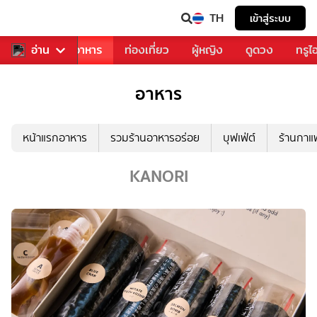
TH
เข้าสู่ระบบ
วงการเพลง
อ่าน
อาหาร
ท่องเที่ยว
ผู้หญิง
ดูดวง
ทรูไ
อาหาร
หน้าแรกอาหาร
รวมร้านอาหารอร่อย
บุฟเฟ่ต์
ร้านกา
KANORI