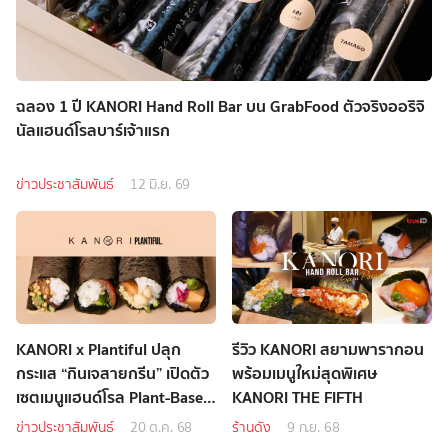
ฉลอง 1 ปี KANORI Hand Roll Bar บน GrabFood ตัวจริงออริจิ
นัลแฮนด์โรลบาร์เจ้าแรก
ข่าวประชาสัมพันธ์
12 มิ.ย. 69
KANORI x Plantiful ปลุก
รีวิว KANORI สยามพารากอน
กระแส “กินเจสายกรีน” เปิดตัว
พร้อมเมนูใหม่สุดพิเศษ
เซตเมนูแฮนด์โรล Plant-Based
KANORI THE FIFTH
ต้อนรับเทศกาลกินเจ
ข่าวประชาสัมพันธ์
20 ต.ค. 68
ร้านดัง
9 ก.ย. 68