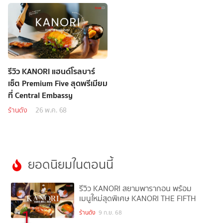
รีวิว KANORI แฮนด์โรลบาร์
เซ็ต Premium Five สุดพรีเมียม
ที่ Central Embassy
ร้านดัง
26 พ.ค. 68
ยอดนิยมในตอนนี้
รีวิว KANORI สยามพารากอน พร้อม
เมนูใหม่สุดพิเศษ KANORI THE FIFTH
1
ร้านดัง
9 ก.ย. 68