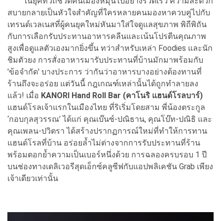
ในยุคที่วิถีชีวิตคนเมืองหมุนไปอย่างรวดเร็ว ความสะดวก
สบายกลายเป็นหัวใจสำคัญที่ใครหลายคนมองหาควบคู่ไปกับ
เทรนด์เวลเนสที่ผู้คนยุคใหม่หันมาใส่ใจดูแลสุขภาพ พิถีพิถัน
กับการเลือกรับประทานอาหารคลีนและเน้นโปรตีนคุณภาพ
สูงเพื่อดูแลตัวเองมากยิ่งขึ้น ทว่าสำหรับเหล่า Foodies และนัก
ชิมตัวยง การสั่งอาหารมารับประทานที่บ้านมักมาพร้อมกับ
'ข้อจำกัด' บางประการ ว่ากันว่าอาหารบางอย่างต้องทานที่
ร้านถึงจะอร่อย แต่วันนี้ กฎเกณฑ์เหล่านั้นได้ถูกทำลายลง
แล้ว! เมื่อ
KANORI Hand Roll Bar (คาโนริ แฮนด์โรลบาร์)
แฮนด์โรลเจ้าแรกในเมืองไทย ที่ริเริ่มโดยสาม พี่น้องตระกูล
‘กอบกุลสุวรรณ’ ได้แก่ คุณเบ๊นซ์-ปณิธาน, คุณโบ๊ท-ปณิธิ และ
คุณเพลน-ปวิตรา ได้สร้างปรากฏการณ์ใหม่ที่ทำให้การทาน
แฮนด์โรลที่บ้าน อร่อยล้ำไม่ต่างจากการรับประทานที่ร้าน
พร้อมตอกย้ำความเป็นเบอร์หนึ่งด้วย การฉลองครบรอบ 1 ปี
บนช่องทางเดลิเวอรีสุดเอ็กซ์คลูซีฟกับแอปพลิเคชัน Grab เพียง
เจ้าเดียวเท่านั้น