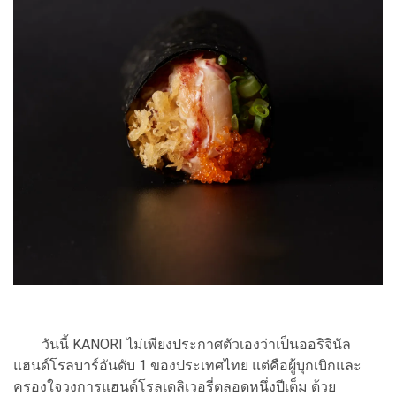
วันนี้ KANORI ไม่เพียงประกาศตัวเองว่าเป็นออริจินัล
แฮนด์โรลบาร์อันดับ 1 ของประเทศไทย แต่คือผู้บุกเบิกและ
ครองใจวงการแฮนด์โรลเดลิเวอรี่ตลอดหนึ่งปีเต็ม ด้วย