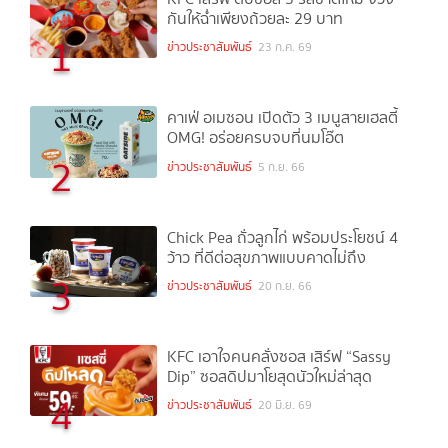
กันให้ฉ่ำเพียงถ้วยละ 29 บาท
1
ข่าวประชาสัมพันธ์
23 ก.ค. 69
คาเฟ่ อเมซอน เปิดตัว 3 เมนูสายเฮลตี้
OMG! อร่อยครบจบที่นมโอ๊ต
2
ข่าวประชาสัมพันธ์
5 ก.ย. 66
Chick Pea ถั่วลูกไก่ พร้อมประโยชน์ 4
ว้าว ที่ดีต่อสุขภาพแบบคาดไม่ถึง
3
ข่าวประชาสัมพันธ์
20 ก.ย. 66
KFC เอาใจคนคลั่งซอส เสิร์ฟ “Sassy
Dip” ซอสดิปมาโยสุดนัวใหม่ล่าสุด
4
ข่าวประชาสัมพันธ์
20 มิ.ย. 69