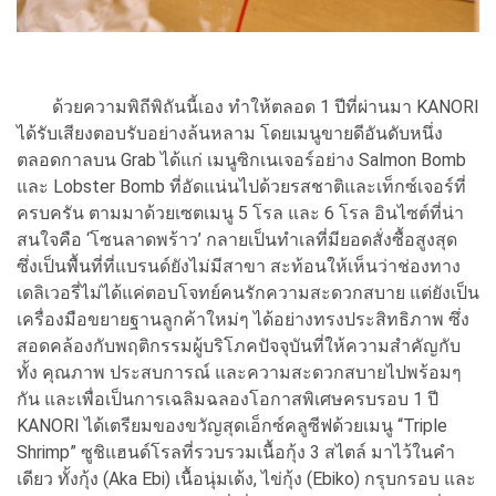
ด้วยความพิถีพิถันนี้เอง ทำให้ตลอด 1 ปีที่ผ่านมา KANORI
ได้รับเสียงตอบรับอย่างล้นหลาม โดยเมนูขายดีอันดับหนึ่ง
ตลอดกาลบน Grab ได้แก่ เมนูซิกเนเจอร์อย่าง Salmon Bomb
และ Lobster Bomb ที่อัดแน่นไปด้วยรสชาติและเท็กซ์เจอร์ที่
ครบครัน ตามมาด้วยเซตเมนู 5 โรล และ 6 โรล อินไซต์ที่น่า
สนใจคือ ‘โซนลาดพร้าว’ กลายเป็นทำเลที่มียอดสั่งซื้อสูงสุด
ซึ่งเป็นพื้นที่ที่แบรนด์ยังไม่มีสาขา สะท้อนให้เห็นว่าช่องทาง
เดลิเวอรี่ไม่ได้แค่ตอบโจทย์คนรักความสะดวกสบาย แต่ยังเป็น
เครื่องมือขยายฐานลูกค้าใหม่ๆ ได้อย่างทรงประสิทธิภาพ ซึ่ง
สอดคล้องกับพฤติกรรมผู้บริโภคปัจจุบันที่ให้ความสำคัญกับ
ทั้ง คุณภาพ ประสบการณ์ และความสะดวกสบายไปพร้อมๆ
กัน และเพื่อเป็นการเฉลิมฉลองโอกาสพิเศษครบรอบ 1 ปี
KANORI ได้เตรียมของขวัญสุดเอ็กซ์คลูซีฟด้วยเมนู “Triple
Shrimp” ซูชิแฮนด์โรลที่รวบรวมเนื้อกุ้ง 3 สไตล์ มาไว้ในคำ
เดียว ทั้งกุ้ง (Aka Ebi) เนื้อนุ่มเด้ง, ไข่กุ้ง (Ebiko) กรุบกรอบ และ