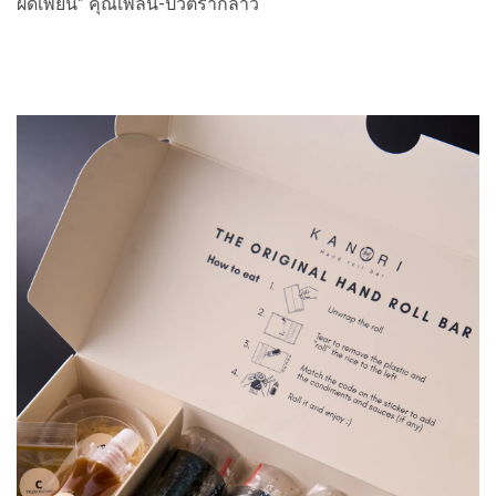
ผิดเพี้ยน” คุณเพลน-ปวิตรากล่าว