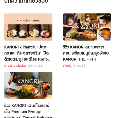
บทความที่เกี่ยวข้อง
KANORI x Plantiful ปลุก
รีวิว KANORI สยามพารา
กระแส “กินเจสายกรีน” เปิด
กอน พร้อมเมนูใหม่สุดพิเศษ
ตัวเซตเมนูแฮนด์โรล Plant-
KANORI THE FIFTH
Based ต้อนรับเทศกาลกินเจ
ข่าวประชาสัมพันธ์
20 ต.ค. 68
ร้านดัง
9 ก.ย. 68
รีวิว KANORI แฮนด์โรลบาร์
เซ็ต Premium Five สุด
พรีเมียม ที่ Central Embassy