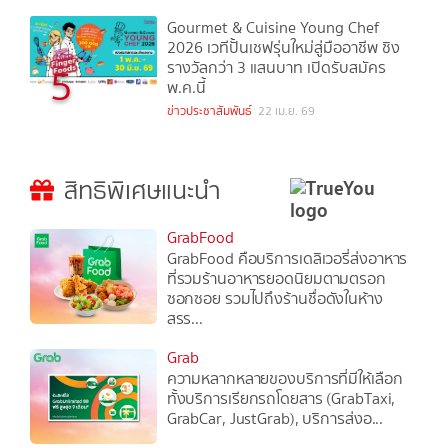
Gourmet & Cuisine Young Chef
2026 เวทีปั้นเชฟรุ่นใหม่สู่มืออาชีพ ชิง
รางวัลกว่า 3 แสนบาท เปิดรับสมัคร
5
พ.ค.นี้
ข่าวประชาสัมพันธ์
22 เม.ย. 69
สิทธิพิเศษแนะนำ
GrabFood
GrabFood คือบริการเดลิเวอรี่ส่งอาหาร
ที่รวมร้านอาหารยอดนิยมตามตรอก
ซอกซอย รวมไปถึงร้านชื่อดังในห้าง
สรร...
Grab
ความหลากหลายของบริการที่มีให้เลือก
ทั้งบริการเรียกรถโดยสาร (GrabTaxi,
GrabCar, JustGrab), บริการส่งอ...