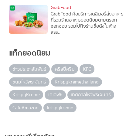
GrabFood
GrabFood คือบริการเดลิเวอรี่ส่งอาหาร
ที่รวมร้านอาหารยอดนิยมตามตรอก
ซอกซอย รวมไปถึงร้านชื่อดังในห้าง
สรร...
แท็กยอดนิยม
ข่าวประชาสัมพันธ์
คริสปี้ครีม
KFC
ขนมไหว้พระจันทร์
Krispykremethailand
KrispyKreme
เคเอฟซี
เทศกาลไหว้พระจันทร์
CafeAmazon
krispykreme