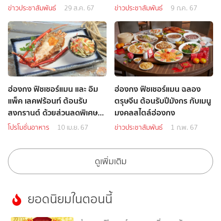
พระจันทร์สไตล์ฮ่องกง”
ข่าวประชาสัมพันธ์
29 ส.ค. 67
ข่าวประชาสัมพันธ์
9 ก.ค. 67
ฮ่องกง ฟิชเชอร์แมน และ อิม
ฮ่องกง ฟิชเชอร์แมน ฉลอง
แพ็ค เลคฟร้อนท์ ต้อนรับ
ตรุษจีน ต้อนรับปีมังกร กับเมนู
สงกรานต์ ด้วยส่วนลดพิเศษ
มงคลสไตล์ฮ่องกง
พร้อมลุ้นรับบัตรของขวัญ
โปรโมชั่นอาหาร
10 เม.ย. 67
ข่าวประชาสัมพันธ์
1 ก.พ. 67
ดูเพิ่มเติม
ยอดนิยมในตอนนี้