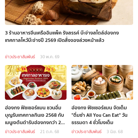
3 ร้านอาหารจีนเครืออิมแพ็ค รังสรรค์ บ๊ะจ่างสไตล์ฮ่องกง
เทศกาลไหว้บ๊ะจ่างปี 2569 เปิดสั่งจองล่วงหน้าแล้ว
ข่าวประชาสัมพันธ์
30 พ.ค. 69
ฮ่องกง ฟิชเชอร์แมน ชวนอิ่ม
ฮ่องกง ฟิชเชอร์แมน จัดเต็ม
บุญรับเทศกาลกินเจ 2568 กับ
"ติ่มซำ All You Can Eat" วัน
เมนูเจต้นตำรับฮ่องกงกว่า 20
ธรรมดา 4 ชั่วโมงเต็ม
รายการ
ข่าวประชาสัมพันธ์
21 ต.ค. 68
ข่าวประชาสัมพันธ์
3 มิ.ย. 68