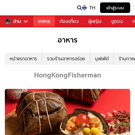
TH
เข้าสู่ระบบ
สารวงการเพลง
อ่าน
อาหาร
ท่องเที่ยว
ผู้หญิง
ดูดวง
ท
อาหาร
หน้าแรกอาหาร
รวมร้านอาหารอร่อย
บุฟเฟ่ต์
ร้านกา
HongKongFisherman