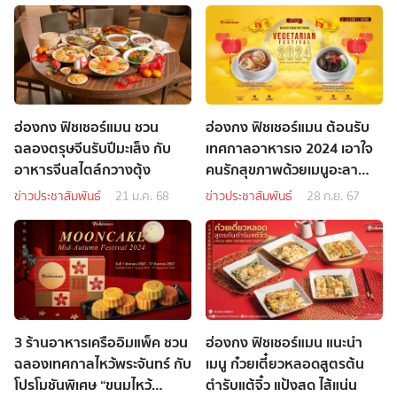
ฮ่องกง ฟิชเชอร์แมน ชวน
ฮ่องกง ฟิชเชอร์แมน ต้อนรับ
ฉลองตรุษจีนรับปีมะเส็ง กับ
เทศกาลอาหารเจ 2024 เอาใจ
อาหารจีนสไตล์กวางตุ้ง
คนรักสุขภาพด้วยเมนูอะลา
คาร์ตและติ่มซำเจ
ข่าวประชาสัมพันธ์
21 ม.ค. 68
ข่าวประชาสัมพันธ์
28 ก.ย. 67
3 ร้านอาหารเครืออิมแพ็ค ชวน
ฮ่องกง ฟิชเชอร์แมน แนะนำ
ฉลองเทศกาลไหว้พระจันทร์ กับ
เมนู ก๋วยเตี๋ยวหลอดสูตรต้น
โปรโมชันพิเศษ “ขนมไหว้
ตำรับแต้จิ๋ว แป้งสด ไส้แน่น