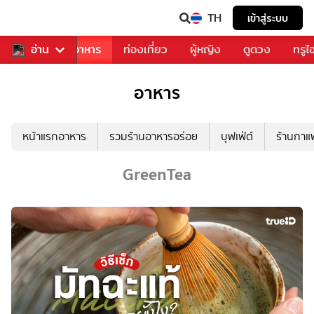
TH
เข้าสู่ระบบ
วงการเพลง
อ่าน
อาหาร
ท่องเที่ยว
ผู้หญิง
ดูดวง
ทรูไ
อาหาร
หน้าแรกอาหาร
รวมร้านอาหารอร่อย
บุฟเฟ่ต์
ร้านกา
GreenTea