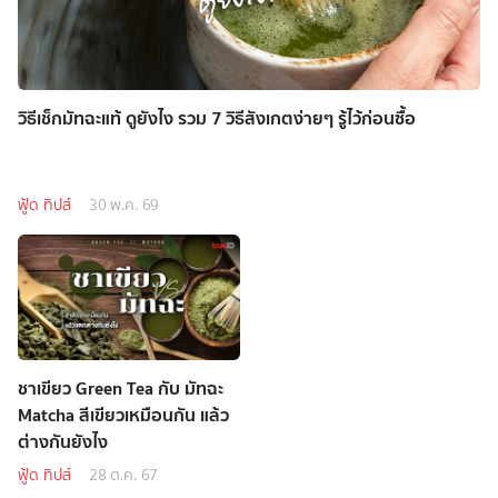
วิธีเช็กมัทฉะแท้ ดูยังไง รวม 7 วิธีสังเกตง่ายๆ รู้ไว้ก่อนซื้อ
ฟู้ด ทิปส์
30 พ.ค. 69
ชาเขียว Green Tea กับ มัทฉะ
Matcha สีเขียวเหมือนกัน แล้ว
ต่างกันยังไง
ฟู้ด ทิปส์
28 ต.ค. 67