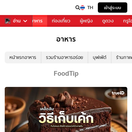
TH
เข้าสู่ระบบ
วงการเพลง
อ่าน
อาหาร
ท่องเที่ยว
ผู้หญิง
ดูดวง
ทรูไ
อาหาร
หน้าแรกอาหาร
รวมร้านอาหารอร่อย
บุฟเฟ่ต์
ร้านกา
FoodTip