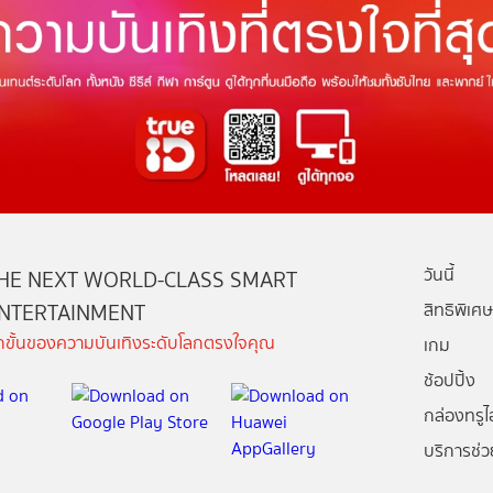
วันนี้
HE NEXT WORLD-CLASS SMART
NTERTAINMENT
สิทธิพิเศษ
ีกขั้นของความบันเทิงระดับโลกตรงใจคุณ
เกม
ช้อปปิ้ง
กล่องทรูไอ
บริการช่ว