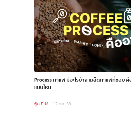
Process กาแฟ มีอะไรบ้าง เมล็ดกาแฟที่ชอบ คื
แบบไหน
ฟู้ด ทิปส์
12 ก.ค. 68