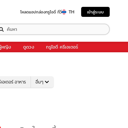
TH
เข้าสู่ระบบ
โหลดแอป
กล่องทรูไอดี ทีวี
ผู้หญิง
ดูดวง
ทรูไอดี ครีเอเตอร์
ีเอเตอร์ อาหาร
อื่นๆ