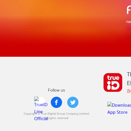
T
E
Follow us
อ
Copyright © True Digital Group Company Limited.
All rights reserved