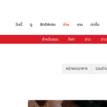
วันนี้
ดู
สิทธิพิเศษ
อ่าน
เกม
ตาตั้ง
สำหรับคุณ
กีฬา
ข่าว
ข่าว
หน้าแรกอาหาร
รวมร้า