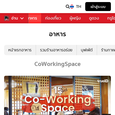
TH
เข้าสู่ระบบ
วงการเพลง
อ่าน
อาหาร
ท่องเที่ยว
ผู้หญิง
ดูดวง
ทรูไ
อาหาร
หน้าแรกอาหาร
รวมร้านอาหารอร่อย
บุฟเฟ่ต์
ร้านกา
CoWorkingSpace