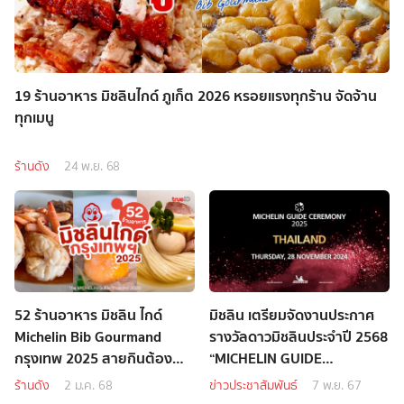
19 ร้านอาหาร มิชลินไกด์ ภูเก็ต 2026 หรอยแรงทุกร้าน จัดจ้าน
ทุกเมนู
ร้านดัง
24 พ.ย. 68
52 ร้านอาหาร มิชลิน ไกด์
มิชลิน เตรียมจัดงานประกาศ
Michelin Bib Gourmand
รางวัลดาวมิชลินประจำปี 2568
กรุงเทพ 2025 สายกินต้อง
“MICHELIN GUIDE
ตามรอย
CEREMONY THAILAND
ร้านดัง
2 ม.ค. 68
ข่าวประชาสัมพันธ์
7 พ.ย. 67
2025"