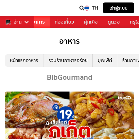
TH
เข้าสู่ระบบ
วงการเพลง
อ่าน
อาหาร
ท่องเที่ยว
ผู้หญิง
ดูดวง
ทรูไ
อาหาร
หน้าแรกอาหาร
รวมร้านอาหารอร่อย
บุฟเฟ่ต์
ร้านกา
BibGourmand