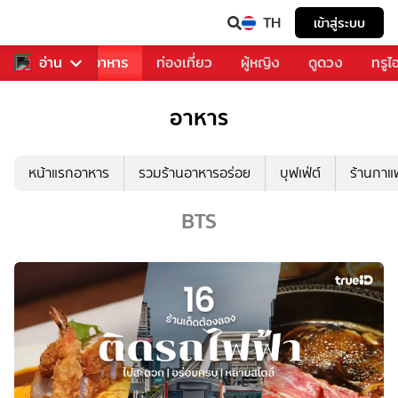
TH
เข้าสู่ระบบ
วงการเพลง
อ่าน
อาหาร
ท่องเที่ยว
ผู้หญิง
ดูดวง
ทรูไ
อาหาร
หน้าแรกอาหาร
รวมร้านอาหารอร่อย
บุฟเฟ่ต์
ร้านกา
BTS