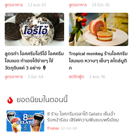
สูตรอาหาร
12 เม.ย. 65
สูตรอาหาร
19 มี.ค. 65
สูตรทำ ไอศครีมโอรีโอ้ ไอศครีม
Tropical monkey ร้านไอศกรีม
โฮมเมด ทำเองได้ง่ายๆ ใช้
โฮมเมด หวานๆ เย็นๆ สไตล์บูติ
วัตถุดิบแค่ 3 อย่าง 🍦
ก
สูตรอาหาร
3 มิ.ย. 64
สตรีทฟู้ด
3 เม.ย. 56
ยอดนิยมในตอนนี้
8 ร้าน ไอศกรีมเจลาโต้ Gelato เย็นฉ่ำ
รับหน้าร้อน เสิร์ฟความฟินแบบพรีเมียม
1
ร้านขนม
22 ก.ค. 69