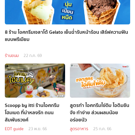
8 ร้าน ไอศกรีมเจลาโต้ Gelato เย็นฉ่ำรับหน้าร้อน เสิร์ฟความฟิน
แบบพรีเมียม
ร้านขนม
22 ก.ค. 69
Scoopp by itti ร้านไอศกรีม
สูตรทำ ไอศกรีมไข่ดิบ ไอติมชิน
โฮมเมด ที่น่าหลงรัก ถนน
จัง ทำง่าย ส่วนผสมน้อย
สัมพันธวงศ์
อร่อยนัว
EDT guide
23 พ.ย. 66
สูตรอาหาร
25 ก.ค. 66