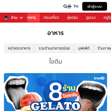
TH
เข้าสู่ระบบ
วงการเพลง
อ่าน
อาหาร
ท่องเที่ยว
ผู้หญิง
ดูดวง
ทรูไ
อาหาร
หน้าแรกอาหาร
รวมร้านอาหารอร่อย
บุฟเฟ่ต์
ร้านกา
ไอติม