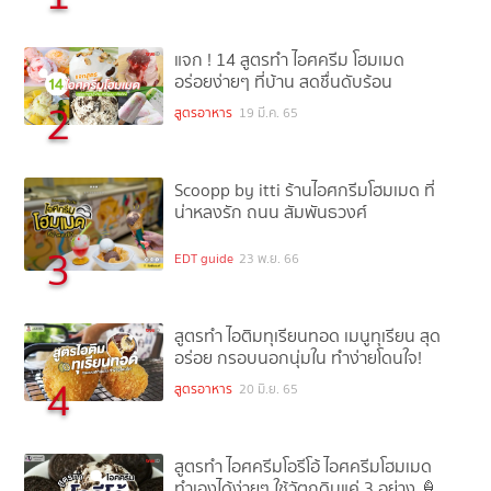
แจก ! 14 สูตรทำ ไอศครีม โฮมเมด
อร่อยง่ายๆ ที่บ้าน สดชื่นดับร้อน
2
สูตรอาหาร
19 มี.ค. 65
Scoopp by itti ร้านไอศกรีมโฮมเมด ที่
น่าหลงรัก ถนน สัมพันธวงศ์
3
EDT guide
23 พ.ย. 66
สูตรทำ ไอติมทุเรียนทอด เมนูทุเรียน สุด
อร่อย กรอบนอกนุ่มใน ทำง่ายโดนใจ!
4
สูตรอาหาร
20 มิ.ย. 65
สูตรทำ ไอศครีมโอรีโอ้ ไอศครีมโฮมเมด
ทำเองได้ง่ายๆ ใช้วัตถุดิบแค่ 3 อย่าง 🍦