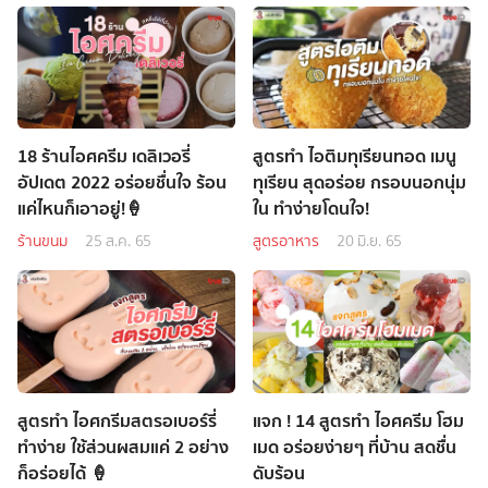
18 ร้านไอศครีม เดลิเวอรี่
สูตรทำ ไอติมทุเรียนทอด เมนู
อัปเดต 2022 อร่อยชื่นใจ ร้อน
ทุเรียน สุดอร่อย กรอบนอกนุ่ม
แค่ไหนก็เอาอยู่!🍦
ใน ทำง่ายโดนใจ!
ร้านขนม
25 ส.ค. 65
สูตรอาหาร
20 มิ.ย. 65
สูตรทำ ไอศกรีมสตรอเบอร์รี่
แจก ! 14 สูตรทำ ไอศครีม โฮม
ทำง่าย ใช้ส่วนผสมแค่ 2 อย่าง
เมด อร่อยง่ายๆ ที่บ้าน สดชื่น
ก็อร่อยได้ 🍦
ดับร้อน