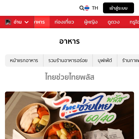
TH
เข้าสู่ระบบ
วงการเพลง
อ่าน
อาหาร
ท่องเที่ยว
ผู้หญิง
ดูดวง
ทรูไ
อาหาร
หน้าแรกอาหาร
รวมร้านอาหารอร่อย
บุฟเฟ่ต์
ร้านกา
ไทยช่วยไทยพลัส