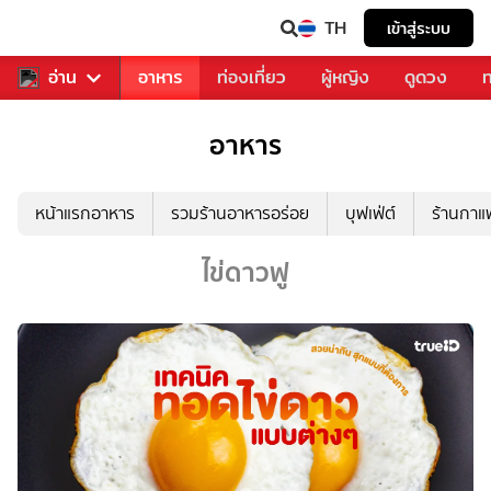
TH
เข้าสู่ระบบ
สารวงการเพลง
อ่าน
อาหาร
ท่องเที่ยว
ผู้หญิง
ดูดวง
ท
อาหาร
หน้าแรกอาหาร
รวมร้านอาหารอร่อย
บุฟเฟ่ต์
ร้านกา
ไข่ดาวฟู