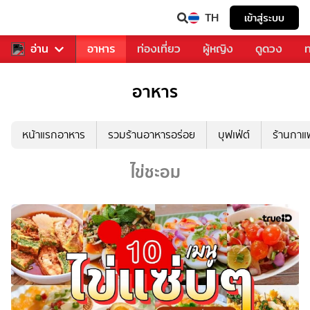
TH
เข้าสู่ระบบ
สารวงการเพลง
อ่าน
อาหาร
ท่องเที่ยว
ผู้หญิง
ดูดวง
ท
อาหาร
หน้าแรกอาหาร
รวมร้านอาหารอร่อย
บุฟเฟ่ต์
ร้านกา
ไข่ชะอม