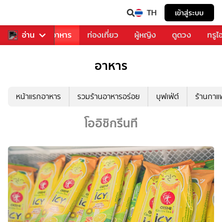
TH
เข้าสู่ระบบ
วงการเพลง
อ่าน
อาหาร
ท่องเที่ยว
ผู้หญิง
ดูดวง
ทรูไ
อาหาร
หน้าแรกอาหาร
รวมร้านอาหารอร่อย
บุฟเฟ่ต์
ร้านกา
โออิชิกรีนที