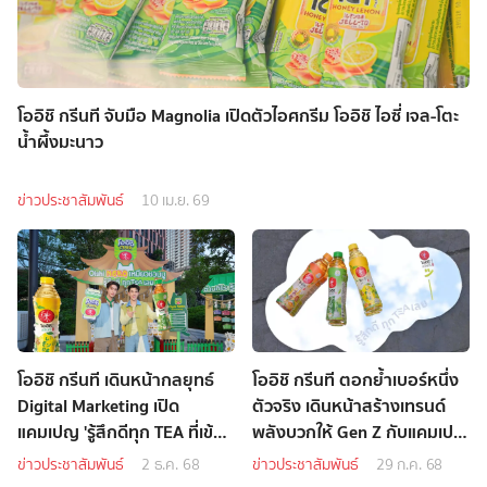
โออิชิ กรีนที จับมือ Magnolia เปิดตัวไอศกรีม โออิชิ ไอซี่ เจล-โตะ
น้ำผึ้งมะนาว
ข่าวประชาสัมพันธ์
10 เม.ย. 69
โออิชิ กรีนที เดินหน้ากลยุทธ์
โออิชิ กรีนที ตอกย้ำเบอร์หนึ่ง
Digital Marketing เปิด
ตัวจริง เดินหน้าสร้างเทรนด์
แคมเปญ 'รู้สึกดีทุก TEA ที่เข้า
พลังบวกให้ Gen Z กับแคมเปญ
แอปโออิชิคลับ
“โออิชิ กรีนที รู้สึกดี ทุก Tea
ข่าวประชาสัมพันธ์
2 ธ.ค. 68
ข่าวประชาสัมพันธ์
29 ก.ค. 68
เลย”