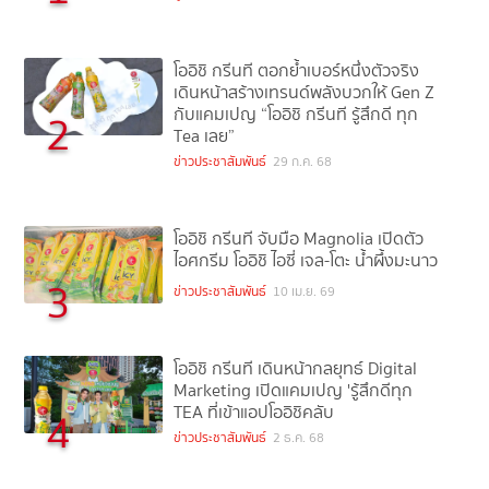
โออิชิ กรีนที ตอกย้ำเบอร์หนึ่งตัวจริง
เดินหน้าสร้างเทรนด์พลังบวกให้ Gen Z
กับแคมเปญ “โออิชิ กรีนที รู้สึกดี ทุก
2
Tea เลย”
ข่าวประชาสัมพันธ์
29 ก.ค. 68
โออิชิ กรีนที จับมือ Magnolia เปิดตัว
ไอศกรีม โออิชิ ไอซี่ เจล-โตะ น้ำผึ้งมะนาว
3
ข่าวประชาสัมพันธ์
10 เม.ย. 69
โออิชิ กรีนที เดินหน้ากลยุทธ์ Digital
Marketing เปิดแคมเปญ 'รู้สึกดีทุก
TEA ที่เข้าแอปโออิชิคลับ
4
ข่าวประชาสัมพันธ์
2 ธ.ค. 68