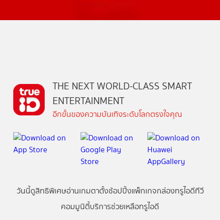
THE NEXT WORLD-CLASS SMART
ENTERTAINMENT
อีกขั้นของความบันเทิงระดับโลกตรงใจคุณ
วันนี้
ดู
สิทธิพิเศษ
อ่าน
เกม
ตาตั้ง
ช้อปปิ้ง
แพ็กเกจ
กล่องทรูไอดีทีวี
คอมมูนิตี้
บริการช่วยเหลือทรูไอดี