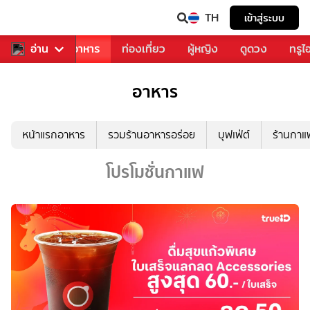
TH
เข้าสู่ระบบ
วงการเพลง
อ่าน
อาหาร
ท่องเที่ยว
ผู้หญิง
ดูดวง
ทรูไ
อาหาร
หน้าแรกอาหาร
รวมร้านอาหารอร่อย
บุฟเฟ่ต์
ร้านกา
โปรโมชั่นกาแฟ