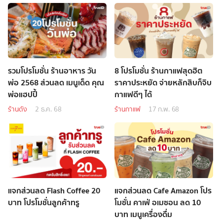
รวมโปรโมชั่น ร้านอาหาร วัน
8 โปรโมชั่น ร้านกาแฟสุดฮิต
พ่อ 2568 ส่วนลด เมนูเด็ด คุณ
ราคาประหยัด จ่ายหลักสิบก็จิบ
พ่อแฮปปี้
กาแฟดีๆ ได้
ร้านดัง
2 ธ.ค. 68
ร้านกาแฟ
17 ก.พ. 68
แจกส่วนลด Flash Coffee 20
แจกส่วนลด Cafe Amazon โปร
บาท โปรโมชั่นลูกค้าทรู
โมชั่น คาเฟ่ อเมซอน ลด 10
บาท เมนูเครื่องดื่ม