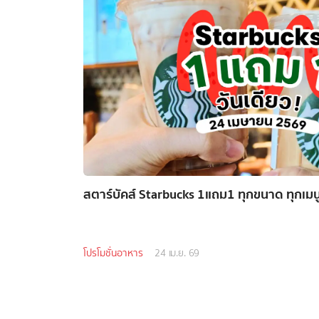
สตาร์บัคส์ Starbucks 1แถม1 ทุกขนาด ทุกเมนู วั
โปรโมชั่นอาหาร
24 เม.ย. 69