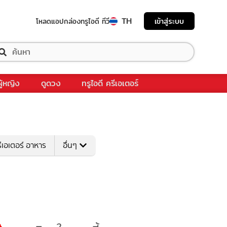
TH
เข้าสู่ระบบ
โหลดแอป
กล่องทรูไอดี ทีวี
ผู้หญิง
ดูดวง
ทรูไอดี ครีเอเตอร์
ีเอเตอร์ อาหาร
อื่นๆ