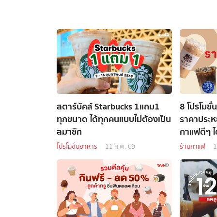
สตาร์บัคส์ Starbucks 1แถม1
8 โปรโมชั่
ทุกขนาด ได้ทุกคนแบบไม่ต้องเป็น
ราคาประหย
สมาชิก
กาแฟดีๆ ได
โปรโมชั่นอาหาร
11 ก.พ. 69
ร้านกาแฟ
1