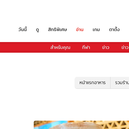
วันนี้
ดู
สิทธิพิเศษ
อ่าน
เกม
ตาตั้ง
สำหรับคุณ
กีฬา
ข่าว
ข่าว
หน้าแรกอาหาร
รวมร้า