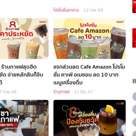
โปรโมชั่นอาหาร
12 ก.พ. 69
น ร้านกาแฟสุดฮิต
แจกส่วนลด Cafe Amazon โปรโม
ัด จ่ายหลักสิบก็จิบ
ชั่น คาเฟ่ อเมซอน ลด 10 บาท
้
เมนูเครื่องดื่ม
7 ก.พ. 68
ร้านกาแฟ
11 มิ.ย. 67