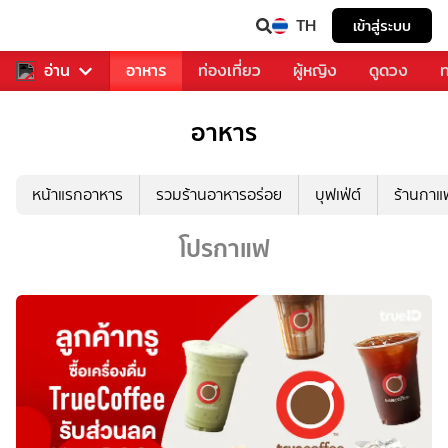
TH
เข้าสู่ระบบ
สารวงการเพลง
อ่าน
อาหาร
ท่องเที่ยว
ผู้หญิง
ดูดวง
ท
อาหาร
หน้าแรกอาหาร
รวมร้านอาหารอร่อย
บุฟเฟ่ต์
ร้านกา
โปรกาแฟ